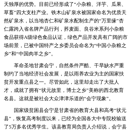
天独厚的优势。目前已经形成了“小杂粮、洋芋、瓜果、
草畜”四大支柱产业。铁木山矿泉水被国家命名为优质天
然矿泉水，以当地杏仁和矿泉水配制生产的“万里缘”杏
仁露跨入省名牌产品行列，荞麦面、良谷米系列小杂粮
食品获得A级绿色食品认证，绿色产品开发具有广阔的市
场前景，已被中国特产之乡委员会命名为“中国小杂粮之
乡”和“中国肉羊之乡”。
革命圣地甘肃会宁，自然条件严酷、干旱缺水严重
制约了当地经济社会发展，是以雨养农业为主的国家扶
贫开发重点县之一。尽管如此，这里却走出了大批人
才，成就了拥有“状元故里，博士之乡”美称的西北教育
名县。这就是被社会大众津津乐道的“会宁现象”。
国家级贫困县会宁是甘肃省的教育大县和高考“状元
县”，恢复高考制度以来，已经为全国各大中专院校输送
了5万多名优秀学生。该县教育局负责人介绍说，会宁县