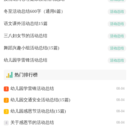
冬至活动总结600字（通用6篇）
活动总结
语文课外活动总结15篇
活动总结
三八妇女节的活动总结
活动总结
舞蹈兴趣小组活动总结(15篇)
活动总结
幼儿园学雷锋活动总结
活动总结
热门排行榜
幼儿园学雷锋活动总结
08-04
1
幼儿园交通安全活动总结(15篇)
08-04
2
幼儿园感恩节活动总结(15篇)
08-04
3
关于感恩节的活动总结
08-04
4