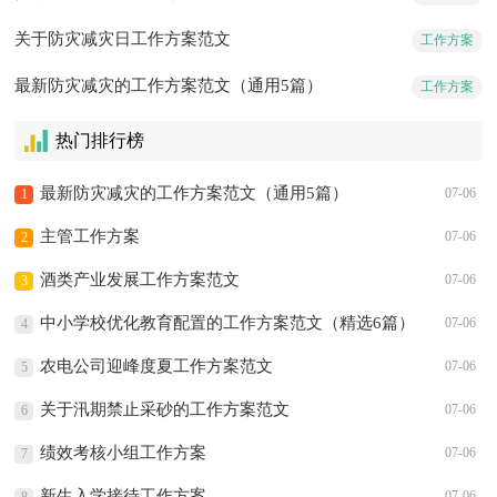
关于防灾减灾日工作方案范文
工作方案
最新防灾减灾的工作方案范文（通用5篇）
工作方案
热门排行榜
最新防灾减灾的工作方案范文（通用5篇）
07-06
1
主管工作方案
07-06
2
酒类产业发展工作方案范文
07-06
3
中小学校优化教育配置的工作方案范文（精选6篇）
07-06
4
农电公司迎峰度夏工作方案范文
07-06
5
关于汛期禁止采砂的工作方案范文
07-06
6
绩效考核小组工作方案
07-06
7
新生入学接待工作方案
07-06