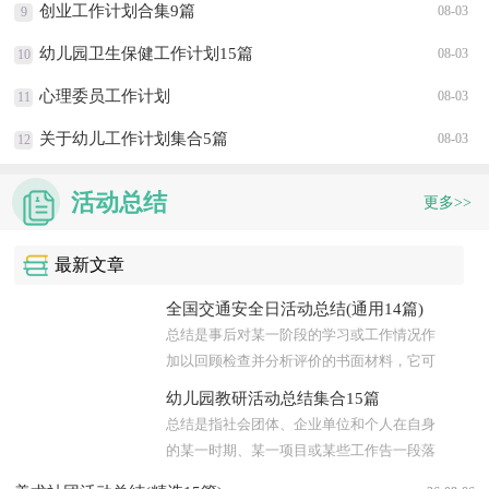
创业工作计划合集9篇
08-03
9
幼儿园卫生保健工作计划15篇
08-03
10
心理委员工作计划
08-03
11
关于幼儿工作计划集合5篇
08-03
12
活动总结
更多>>
最新文章
全国交通安全日活动总结(通用14篇)
总结是事后对某一阶段的学习或工作情况作
加以回顾检查并分析评价的书面材料，它可
以有效锻炼我们的语言组织...
幼儿园教研活动总结集合15篇
总结是指社会团体、企业单位和个人在自身
的某一时期、某一项目或某些工作告一段落
或者全部完成后进行回顾检...