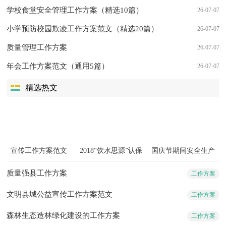
学校食堂安全管理工作方案（精选10篇）
26-07-07
小学预防校园欺凌工作方案范文（精选20篇）
26-07-07
质量管理工作方案
26-07-07
年会工作方案范文（通用5篇）
26-07-07
精选热文
宣传工作方案范文
2018“饮水思源”认保
国庆节期间安全生产
水源保护区活动工作
工作方案范文
质量强县工作方案
工作方案
方案
文明县城公益宣传工作方案范文
工作方案
森林生态造林绿化建设的工作方案
工作方案