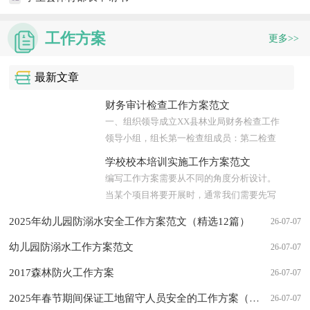
工作方案
更多>>
最新文章
财务审计检查工作方案范文
一、组织领导成立XX县林业局财务检查工作
领导小组，组长第一检查组成员：第二检查
组成员：车辆安排： 第一...
学校校本培训实施工作方案范文
编写工作方案需要从不同的角度分析设计。
当某个项目将要开展时，通常我们需要先写
多份工作方案以便领导参考...
2025年幼儿园防溺水安全工作方案范文（精选12篇）
26-07-07
幼儿园防溺水工作方案范文
26-07-07
2017森林防火工作方案
26-07-07
2025年春节期间保证工地留守人员安全的工作方案（通用9篇）
26-07-07