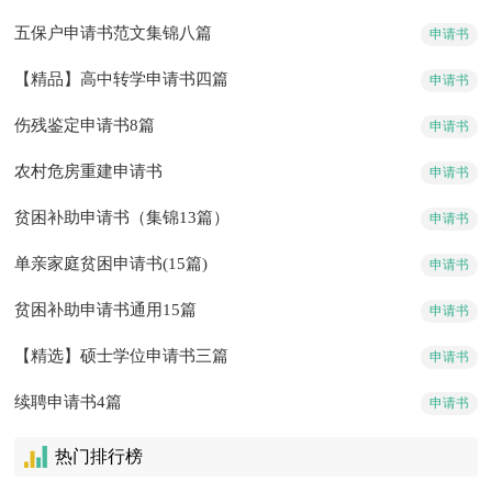
五保户申请书范文集锦八篇
申请书
【精品】高中转学申请书四篇
申请书
伤残鉴定申请书8篇
申请书
农村危房重建申请书
申请书
贫困补助申请书（集锦13篇）
申请书
单亲家庭贫困申请书(15篇)
申请书
贫困补助申请书通用15篇
申请书
【精选】硕士学位申请书三篇
申请书
续聘申请书4篇
申请书
热门排行榜