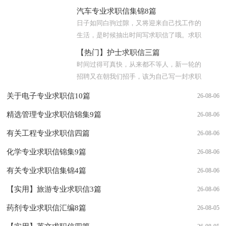
汽车专业求职信集锦8篇
日子如同白驹过隙，又将迎来自己找工作的
生活，是时候抽出时间写求职信了哦。求职
信要怎么写？想必这让大家...
【热门】护士求职信三篇
时间过得可真快，从来都不等人，新一轮的
招聘又在朝我们招手，该为自己写一封求职
信了哦。相信很多人都十分...
关于电子专业求职信10篇
26-08-06
精选管理专业求职信锦集9篇
26-08-06
有关工程专业求职信四篇
26-08-06
化学专业求职信锦集9篇
26-08-06
有关专业求职信集锦4篇
26-08-06
【实用】旅游专业求职信3篇
26-08-06
药剂专业求职信汇编8篇
26-08-05