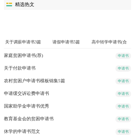
精选热文
关于调薪申请书3篇
请假申请书5篇
高中转学申请书(合
集15篇)
家庭贫困申请书(荐)
申请书
关于付款申请书
申请书
农村贫困户申请书模板锦集5篇
申请书
申请缓交诉讼费申请书
申请书
国家助学金申请书优秀
申请书
教育基金会的贫困申请书
申请书
休学的申请书范文
申请书