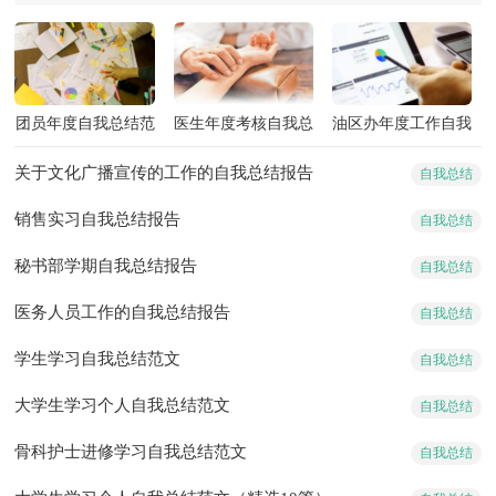
团员年度自我总结范
医生年度考核自我总
油区办年度工作自我
文（通用23篇）
结
总结范文
关于文化广播宣传的工作的自我总结报告
自我总结
销售实习自我总结报告
自我总结
秘书部学期自我总结报告
自我总结
医务人员工作的自我总结报告
自我总结
学生学习自我总结范文
自我总结
大学生学习个人自我总结范文
自我总结
骨科护士进修学习自我总结范文
自我总结