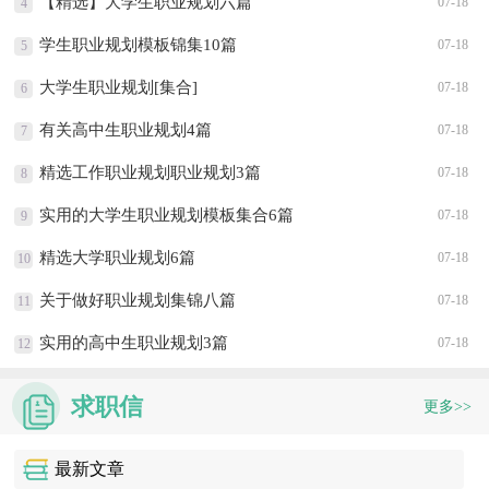
【精选】大学生职业规划六篇
07-18
4
学生职业规划模板锦集10篇
07-18
5
大学生职业规划[集合]
07-18
6
有关高中生职业规划4篇
07-18
7
精选工作职业规划职业规划3篇
07-18
8
实用的大学生职业规划模板集合6篇
07-18
9
精选大学职业规划6篇
07-18
10
关于做好职业规划集锦八篇
07-18
11
实用的高中生职业规划3篇
07-18
12
求职信
更多>>
最新文章