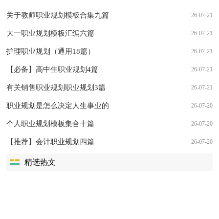
的职业生涯做个规划吧。为...
关于教师职业规划模板合集九篇
26-07-21
大一职业规划模板汇编六篇
26-07-21
护理职业规划（通用18篇）
26-07-21
【必备】高中生职业规划4篇
26-07-21
有关销售职业规划职业规划3篇
26-07-21
职业规划是怎么决定人生事业的
26-07-20
个人职业规划模板集合十篇
26-07-20
【推荐】会计职业规划四篇
26-07-20
精选热文