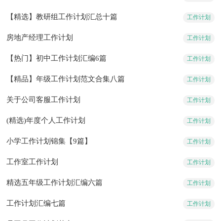
【精选】教研组工作计划汇总十篇
工作计划
房地产经理工作计划
工作计划
【热门】初中工作计划汇编6篇
工作计划
【精品】年级工作计划范文合集八篇
工作计划
关于公司客服工作计划
工作计划
(精选)年度个人工作计划
工作计划
小学工作计划锦集【9篇】
工作计划
工作室工作计划
工作计划
精选五年级工作计划汇编六篇
工作计划
工作计划汇编七篇
工作计划