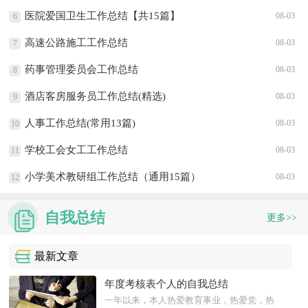
医院爱国卫生工作总结【共15篇】
08-03
6
高速公路施工工作总结
08-03
7
药事管理委员会工作总结
08-03
8
酒店客房服务员工作总结(精选)
08-03
9
人事工作总结(常用13篇)
08-03
10
学校工会女工工作总结
08-03
11
小学美术教研组工作总结（通用15篇）
08-03
12
自我总结
更多>>
最新文章
年度考核表个人的自我总结
一年以来，本人热爱教育事业，热爱党，热