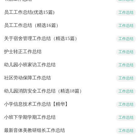
员工工作总结(优选15篇)
工作总结
员工工作总结（精选16篇）
工作总结
关于宿舍管理工作总结（精选15篇）
工作总结
护士转正工作总结
工作总结
幼儿园小班家访工作总结
工作总结
社区劳动保障工作总结
工作总结
幼儿园消防安全工作总结（精选18篇）
工作总结
小学信息技术工作总结【精华】
工作总结
小班下学期学期工作总结
工作总结
最新音体美教研组长工作总结
工作总结