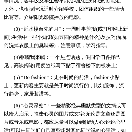
事情况，各年级及学生会举办活动的通知和进展情况。
另外，也根据情况适时介绍学校，团体组织的一些活动
比赛等。介绍阳光影院播放的电影。
(3) “近水楼台先的月”：一周时事剪报(或打印网上新
闻);生活中一些小知识(如五四的精神是什么)及技巧(如如
何洗掉衣服上的臭味等)，注意事项，学习指导;
(4)张嘴我来喊：一个热点话题，供同学们各抒己
见，高谈阔论(用便签纸写下贴于宿舍楼下的板块上)
(5) “Do fashion”：走在时尚的前沿，fashion小贴
士，更新内容主要就是关于时尚流行的，比如服饰，流
行趋势，家居装潢等。
(6) “心灵深处”：一些精彩经典幽默类型的文摘或可
以给人启示，撞击心灵的图片或文字;无论是文章还是图
片或音乐或电影，都应尽量可以做到触动人心;说说心里
话(可以由同学们自己写些想对其他同学说的心里话，如