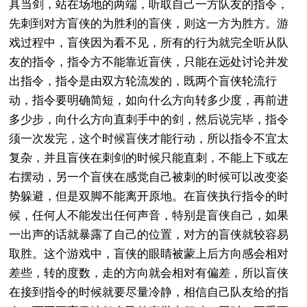
具当剑，站在场地的两端，听取自己一方队友的指令，
先刺到对方盲侠的为胜利的盲侠，则这一方为胜方。游
戏过程中，盲侠因为看不见，所有的行为就完全听从队
友的指令，指令方不能靠近盲侠，只能在远处讨论并发
出指令，指令是由双方轮流发的，既两个盲侠轮流行
动，指令要明确简短，如向什么方向转多少度，再前进
多少步，向什么方向直刺手中的剑，然后说完毕，指令
须一次发完，这个时候盲侠才能行动，所以指令不宜太
复杂，并且盲侠在刺剑的时候只能直刺，不能上下或左
右摆动，另一个盲侠在感觉自己被刺的时候可以改变姿
势躲避，但是双脚不能离开原地。在盲侠执行指令的时
候，任何人不能发出任何声音，特别是盲侠自己，如果
一出声的话就暴露了自己的位置，对方的盲侠就较容易
取胜。这个游戏中，盲侠的眼睛被蒙上后方向感会相对
差些，转的度数，走的方向就会相对有偏差，所以盲侠
在接到指令的时候就要尽量冷静，相信自己队友给的指