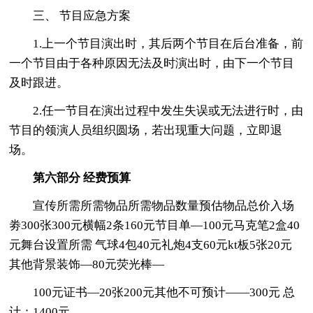
三、 节目应急方案
1.上一个节目演出时，其后两个节目在后台准备，前
一个节目由于各种原因无法及时演出时，由下一个节目
及时跟进。
2.任一节目在演出过程中发生失误或无法进行时，由
节目的领演人员组织圆场，若出现重大问题，立即退
场。
第六部分 经费预算
宣传所需所需物品所需物品数量预估物品总价入场
劵300张300元横幅2条160元节目单—100元马克笔2盒40
元舞台设置所需 气球4包40元礼炮4支60元kt板5张20元
其他背景装饰—80元荧光棒—
100元证书—20张200元其他不可预计——300元 总
计：1400元