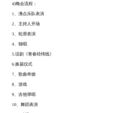
4)晚会流程：
1、沸点乐队表演
2、主持人开场
3、轮滑表演
4、独唱
5.话剧《青春经纬线》
6.换届仪式
7、歌曲串烧
8、游戏
9、吉他弹唱
10、舞蹈表演