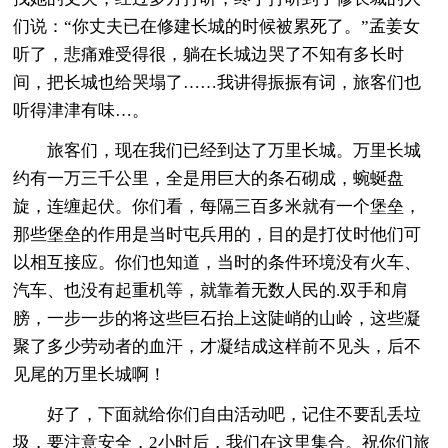
们说：“你丈夫已在修建长城的时候被累死了。”孟姜女
听了，悲痛难受得很，躺在长城边哭了不知有多长时
间，把长城也给哭塌了……我讲得振振有词，旅客们也
听得津津有味…。
旅客们，现在我们已经到达了万里长城。万里长城
约有一万三千公里，全是用巨大的条石砌成，蜿蜒盘
旋，连缠起伏。你们看，每隔三百多米就有一个堡垒，
那些堡垒的作用是当时屯兵用的，目的是打仗时他们可
以相互接应。你们也知道，当时的条件环境没有火车、
汽车、也没有起重机等，就靠着无数人民的.双手和肩
膀，一步一步的将这些巨石抬上这陡峭的山岭，这些凝
聚了多少劳动者的血汗，才凝结成这样前不见头，后不
见尾的万里长城啊！
好了，下面就给你们自由活动吧，记住不要乱丢垃
圾，要注意安全，2小时后，我们在这里集合。祝你们旅