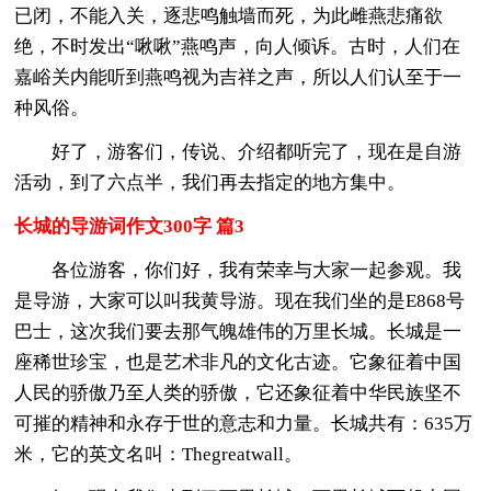
已闭，不能入关，逐悲鸣触墙而死，为此雌燕悲痛欲
绝，不时发出“啾啾”燕鸣声，向人倾诉。古时，人们在
嘉峪关内能听到燕鸣视为吉祥之声，所以人们认至于一
种风俗。
好了，游客们，传说、介绍都听完了，现在是自游
活动，到了六点半，我们再去指定的地方集中。
长城的导游词作文300字 篇3
各位游客，你们好，我有荣幸与大家一起参观。我
是导游，大家可以叫我黄导游。现在我们坐的是E868号
巴士，这次我们要去那气魄雄伟的万里长城。长城是一
座稀世珍宝，也是艺术非凡的文化古迹。它象征着中国
人民的骄傲乃至人类的骄傲，它还象征着中华民族坚不
可摧的精神和永存于世的意志和力量。长城共有：635万
米，它的英文名叫：Thegreatwall。