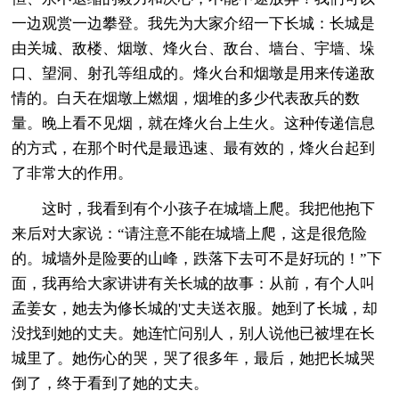
一边观赏一边攀登。我先为大家介绍一下长城：长城是
由关城、敌楼、烟墩、烽火台、敌台、墙台、宇墙、垛
口、望洞、射孔等组成的。烽火台和烟墩是用来传递敌
情的。白天在烟墩上燃烟，烟堆的多少代表敌兵的数
量。晚上看不见烟，就在烽火台上生火。这种传递信息
的方式，在那个时代是最迅速、最有效的，烽火台起到
了非常大的作用。
这时，我看到有个小孩子在城墙上爬。我把他抱下
来后对大家说：“请注意不能在城墙上爬，这是很危险
的。城墙外是险要的山峰，跌落下去可不是好玩的！”下
面，我再给大家讲讲有关长城的故事：从前，有个人叫
孟姜女，她去为修长城的'丈夫送衣服。她到了长城，却
没找到她的丈夫。她连忙问别人，别人说他已被埋在长
城里了。她伤心的哭，哭了很多年，最后，她把长城哭
倒了，终于看到了她的丈夫。