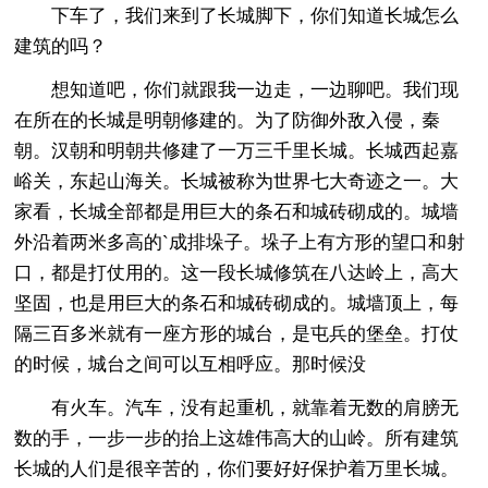
下车了，我们来到了长城脚下，你们知道长城怎么
建筑的吗？
想知道吧，你们就跟我一边走，一边聊吧。我们现
在所在的长城是明朝修建的。为了防御外敌入侵，秦
朝。汉朝和明朝共修建了一万三千里长城。长城西起嘉
峪关，东起山海关。长城被称为世界七大奇迹之一。大
家看，长城全部都是用巨大的条石和城砖砌成的。城墙
外沿着两米多高的`成排垛子。垛子上有方形的望口和射
口，都是打仗用的。这一段长城修筑在八达岭上，高大
坚固，也是用巨大的条石和城砖砌成的。城墙顶上，每
隔三百多米就有一座方形的城台，是屯兵的堡垒。打仗
的时候，城台之间可以互相呼应。那时候没
有火车。汽车，没有起重机，就靠着无数的肩膀无
数的手，一步一步的抬上这雄伟高大的山岭。所有建筑
长城的人们是很辛苦的，你们要好好保护着万里长城。