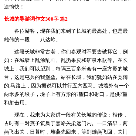
途愉快！
长城的导游词作文300字 篇2
各位游客，现在我们来到了长城的最高处，也是最
雄伟的一段――八达岭。
这段长城非常古老，你们参观时不要去破坏它，例
如：在城墙上乱涂乱画、乱扔果皮和矿泉水瓶等。在长
城上，我们可以望到，每隔三百多米会有一座方形的城
台，这是屯兵的我堡垒。站在长城，我们犹如站在宽阔
的.马路上，因为据说可以并行五六匹马。城墙外有一个
两米多的垛子，垛子上有方形的?望口和射口，是供?望
和射击用。
现在，我来为大家讲一段有关长城的传说：相传，
古时有一对燕子筑巢于嘉峪关柔远门内。一日清早，两
燕飞出关，日暮时，雌燕先回来，等到雄燕飞回，关门