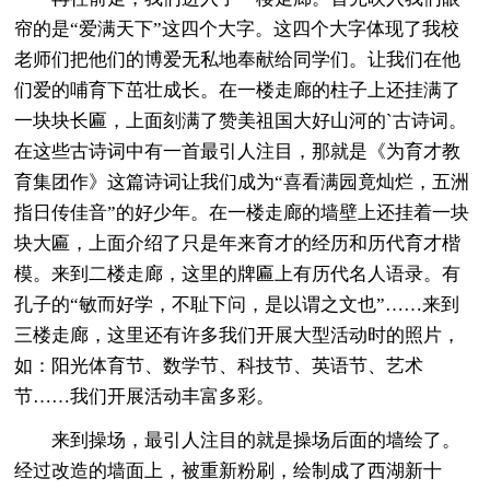
帘的是“爱满天下”这四个大字。这四个大字体现了我校
老师们把他们的博爱无私地奉献给同学们。让我们在他
们爱的哺育下茁壮成长。在一楼走廊的柱子上还挂满了
一块块长匾，上面刻满了赞美祖国大好山河的`古诗词。
在这些古诗词中有一首最引人注目，那就是《为育才教
育集团作》这篇诗词让我们成为“喜看满园竟灿烂，五洲
指日传佳音”的好少年。在一楼走廊的墙壁上还挂着一块
块大匾，上面介绍了只是年来育才的经历和历代育才楷
模。来到二楼走廊，这里的牌匾上有历代名人语录。有
孔子的“敏而好学，不耻下问，是以谓之文也”……来到
三楼走廊，这里还有许多我们开展大型活动时的照片，
如：阳光体育节、数学节、科技节、英语节、艺术
节……我们开展活动丰富多彩。
来到操场，最引人注目的就是操场后面的墙绘了。
经过改造的墙面上，被重新粉刷，绘制成了西湖新十