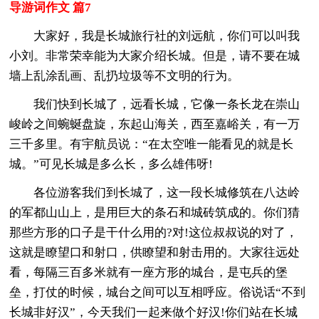
导游词作文 篇7
大家好，我是长城旅行社的刘远航，你们可以叫我
小刘。非常荣幸能为大家介绍长城。但是，请不要在城
墙上乱涂乱画、乱扔垃圾等不文明的行为。
我们快到长城了，远看长城，它像一条长龙在崇山
峻岭之间蜿蜒盘旋，东起山海关，西至嘉峪关，有一万
三千多里。有宇航员说：“在太空唯一能看见的就是长
城。”可见长城是多么长，多么雄伟呀!
各位游客我们到长城了，这一段长城修筑在八达岭
的军都山山上，是用巨大的条石和城砖筑成的。你们猜
那些方形的口子是干什么用的?对!这位叔叔说的对了，
这就是瞭望口和射口，供瞭望和射击用的。大家往远处
看，每隔三百多米就有一座方形的城台，是屯兵的堡
垒，打仗的时候，城台之间可以互相呼应。俗说话“不到
长城非好汉”，今天我们一起来做个好汉!你们站在长城