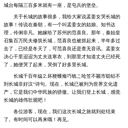
城台每隔三百多米就有一座，是屯兵的堡垒。
关于长城的故事很多，我给大家说孟姜女哭长城的
故事！传说在秦朝，有一个叫孟姜女的姑娘。知书达
理，伶俐非凡。她嫁给了苏州的范喜良。那年，秦始皇
召集百万民夫修筑长城，范喜良也被抓起来，半年多过
去了，已经是冬天了，可范喜良还是查无音讯。孟姜女
决心千里迢迢为丈夫送寒衣，到那里才知道丈夫已经死
了，她便哭了起来，哭倒了好多里长城。
长城千百年媪⒉坏梗蠖飨巧铣こ呛笠不颖市聪铝不
到长城非好汉”诗句。现在，长城已被列为世界文化遗
产，它是我们中华民族的骄傲。让我们登上长城，感觉
长城的雄伟壮观吧！
各位游客，现在，我们这次长城之旅就到处结束
了。有时间可以再来哦！再见。