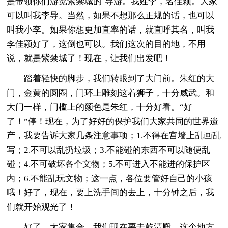
是带领你们游览紫禁城的`导游。我姓李，名佳颖。大家
可以叫我李导。当然，如果不想那么正规的话，也可以
叫我小李。如果你想更加直率的话，就直呼其名，叫我
李佳颖好了，这倒也可以。我们这次的目的地，不用
说，就是紫禁城了！现在，让我们出发吧！
踏着轻快的脚步，我们转眼到了大门前。朱红的大
门，金黄的圆圈，门环上雕刻这着狮子，十分威武。和
大门一样，门槛上的颜色是朱红，十分好看。“好
了！”停！现在，为了好好的保护我们大家共同的世界遗
产，我要告诉大家几条注意事项；1.不得在宫墙上乱画乱
写；2.不可以乱扔垃圾；3.不能碰的东西不可以随便乱
碰；4.不可破坏各个文物；5.不可进入不能进的保护区
内；6.不能乱玩文物；这一点，各位要管好自己的小孩
哦！好了，现在，要上洗手间的去上，十分钟之后，我
们就开始观光了！
好了，大家集合，我们现在要去乾清殿。这个地方