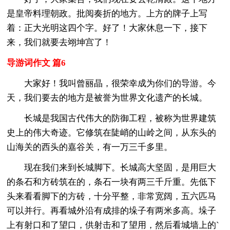
是皇帝料理朝政。批阅奏折的地方。上方的牌子上写
着：正大光明这四个字。好了！大家休息一下，接下
来，我们就要去翊坤宫了！
导游词作文 篇6
大家好！我叫曾丽晶，很荣幸成为你们的导游。今
天，我们要去的地方是被誉为世界文化遗产的长城。
长城是我国古代伟大的防御工程，被称为世界建筑
史上的伟大奇迹。它修筑在陡峭的山岭之间，从东头的
山海关的西头的嘉谷关，有一万三千多里。
现在我们来到长城脚下。长城高大坚固，是用巨大
的条石和方砖筑在的，条石一块有两三千斤重。先低下
头来看看脚下的方砖，十分平整，非常宽阔，五六匹马
可以并行。再看城外沿有成排的垛子有两米多高。垛子
上有射口和了望口，供射击和了望用，然后看城墙上的`