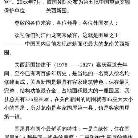
宫“。20xx年7月，被国务院公布为第五批中国重点文物
保护单位————关西新围。
尊敬的各位来宾，各位领导，各位外国友人：
欢迎你们到江西龙南来做客。这就是围屋之王
————中国国内目前发现建筑面积最大的龙南关西新
围。
关西新围始建于（1978——-1827）嘉庆至道光年
间，至今已有两百多年历史，是当地的一名商人徐名均
修建而成，关西新围是最具有客家建筑特色，保存最为
完整，结构功能最齐全，占地面积最大的一座围屋。我
县总共有376座围屋，在关西新围的周围就有46座大大小
小的围屋，所以龙南是客家围屋第一县，镇是客家围屋
第一镇。
围屋具有两个最鲜明的特性：一是血缘性，住在围
屋里的`人都是同一祖先的后裔；二是防御性,围屋的墙体