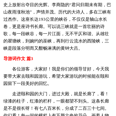
史上放射出夺目的光辉。李商隐的“君问归期未有期，巴
山夜雨涨秋池”，声情并茂。历代的大诗人，多在三峡有
过杰作。这座长达193公里的峡谷，不仅仅是轴山水长
卷，更是座诗书长廊。可以说三峡就是一首壮丽的诗
歌，每一段峡谷，每一片江面，无不平仄和谐。从雄壮
的瞿塘峡，到婉约的巫峡，再到行云流水的西陵峡，三
峡是段落分明而又酣畅淋漓的黄钟大吕。
导游词作文 篇3
各位游客，大家好！我是你们的领导甘好，今天我
要带大家去颐和园游玩，希望大家游玩的时候能在颐和
园留下一段美好的回忆。
走进颐和园的大门，进过大殿，就是长廊了，看！
绿漆的柱子，红漆的栏杆，一眼都望不到头。这条长廊
是不是很长呀！有七八百米长，分成了二百三十七间。
你们看！每一间的横栏上有五颜六色的花朵，画着人物