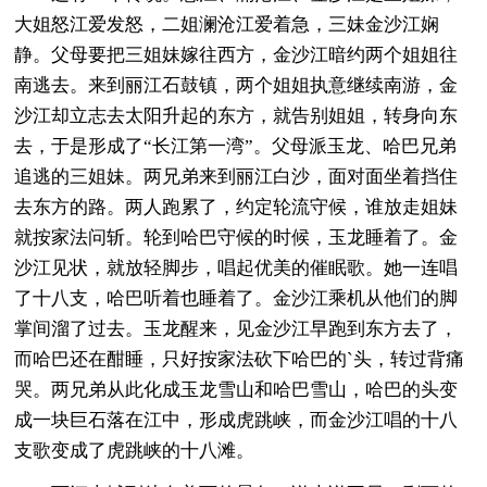
大姐怒江爱发怒，二姐澜沧江爱着急，三妹金沙江娴
静。父母要把三姐妹嫁往西方，金沙江暗约两个姐姐往
南逃去。来到丽江石鼓镇，两个姐姐执意继续南游，金
沙江却立志去太阳升起的东方，就告别姐姐，转身向东
去，于是形成了“长江第一湾”。父母派玉龙、哈巴兄弟
追逃的三姐妹。两兄弟来到丽江白沙，面对面坐着挡住
去东方的路。两人跑累了，约定轮流守候，谁放走姐妹
就按家法问斩。轮到哈巴守候的时候，玉龙睡着了。金
沙江见状，就放轻脚步，唱起优美的催眠歌。她一连唱
了十八支，哈巴听着也睡着了。金沙江乘机从他们的脚
掌间溜了过去。玉龙醒来，见金沙江早跑到东方去了，
而哈巴还在酣睡，只好按家法砍下哈巴的`头，转过背痛
哭。两兄弟从此化成玉龙雪山和哈巴雪山，哈巴的头变
成一块巨石落在江中，形成虎跳峡，而金沙江唱的十八
支歌变成了虎跳峡的十八滩。