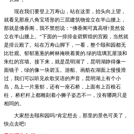
现在我们要登上万寿山，站在这里，抬头向上望，
就看见那座八角宝塔形的三层建筑物耸立在半山腰上，
那就是佛香阁，我不禁想说：“佛香阁可真高呀!竟然耸
立在半山腰上。”下面的一排排金碧辉煌的宫殿，当然就
是排云殿了。站在万寿山脚下，一看，整个颐和园都无
比壮观。郁郁葱葱的树林掩映着黄的.绿的琉璃瓦屋顶和
朱红的宫墙。接下来，就是昆明湖了，昆明湖静得像一
面镜子，绿的像一块碧玉。游船、画舫在湖面上慢慢滑
过，我们可以听见欢歌笑语的声音，昆明湖上有个小
岛，岛上一片葱郁，还有一座石桥，上面有上百根石
柱， 桥栏杆上都雕刻着小狮子姿态不一，没有哪两只是
相同的。
大家想去颐和园吗?肯定想去，那里的景色可美了，
快点去吧!