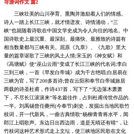
导游词作文 篇2
三峡壮美的山川孕育、熏陶并激励着人们的情感。
诗人一踏上长江三峡，就才情迸发、诗情涌动，“三
峡”也就随着诗歌在中国文学史成为令人向往的地名。中
国诗歌史上最沉重、最深刻、最痛快、最雅致的诗篇有
相当数量都与三峡有关。屈原《九章》、《九歌》里大
量的篇章讴歌了三峡的风土人情;宋玉的《神女赋》和
《高塘赋》使“巫山云雨”变成了长江三峡的代名词;李白
三到三峡，一首《早发白帝城》成为千古绝唱;白居易在
三峡为官，写了200多首诗;曾在云阳和奉节白帝城旅居
两载的诗圣杜甫，作诗437首，写下了 “无边落木萧萧
下，不尽长江滚滚来”等名篇佳作，占到杜甫传世作品的.
一半。刘禹锡曾任夔州(今奉节)刺史，发掘出当地民歌竹
枝词，开一代新风，一曲古典情歌“杨柳青青将水平，闻
郎江上唱歌声。东边日出西边雨，道是无晴还有晴”，让
竹枝词这种艺术形式走上文坛，使三峡地区民歌在文化