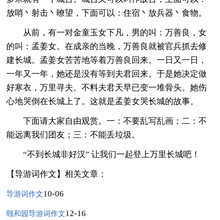
放哨丶射击丶暸望，下面可以：住宿丶放兵器丶食物。
从前，有一对金童玉女下凡，男的叫：万善良，女
的叫：孟姜女。在成亲的当晚，万善良就被官兵抓去修
建长城。孟姜女苦苦地等着万善良回来。一日又一日，
一年又一年，她还是没有等到夫君回来。于是她决定做
好寒衣，万里寻夫。不料夫君天早已变一堆骨头。她伤
心地哭倒在长城上了。这就是孟姜女哭长城的故事。
下面请大家自由观赏。一：不要乱写乱画；二：不
能远离我们团友；三：不能丢垃圾。
“不到长城非好汉” 让我们一起登上万里长城吧！
【导游词作文】相关文章：
10-06
导游词作文
12-16
颐和园导游词作文