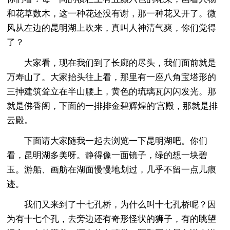
和花草数木，这一种花还没有谢，那一种花又开了。微
风从左边的昆明湖上吹来，真叫人神清气爽，你们觉得
了？
大家看，现在我们到了长廊的尽头，我们面前就是
万寿山了。大家抬头往上看，那里有一座八角宝塔形的
三抻建筑耸立在半山腰上，黄色的琉璃瓦闪闪发光。那
就是佛香阁，下面的一排排金碧辉煌的'宫殿，那就是排
云殿。
下面请大家随我一起去浏览一下昆明湖吧。你们
看，昆明湖多美呀。静得像一面镜子，绿的想一块碧
玉。游船、画舫在湖面慢慢地划过，几乎不留一点儿痕
迹。
我们又来到了十七孔桥，为什么叫十七孔桥呢？因
为有十七个孔，去旁边还有奇形怪状的狮子，有的眺望