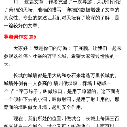
11． 这篇文章，作者充当了一次导游，为我们介绍
了美丽的天坛。准确的描写，详细的数据增强了文章的
真实性。专业的叙述让我们对天坛有了较深的了解，是
一篇较好的文章。
导游词作文 篇9
大家好！ 我是你们的导游： 丁展鹏。让我们一起来
参观这雄伟丶壮举的万里长城。希望大家渡过愉快的一
天。
长城的城墙都是用大砖和条石来建造万里长城的。
城墙外侧有一人多高的`墙叫做堞墙，堞墙上砌成一
个“凸” 字形垛子，叫做垛口，是用于瞭望的。这下面有
一个倾斜下去的小洞，叫做射洞，是用于射击用的。那
背面的墙叫做女儿墙，起到安全作用。
现在，我们所处的位置叫做城台，长城上每隔三百
多米就有一个城台。城台又可以叫作敌台，上面可以：