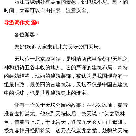
丽江古城到处有美丽的景象，说也说不尽。剩下的
时间，大家可以自由拍照，注意安全。
导游词作文 篇6
各位游客：
您好!欢迎大家来到北京天坛公园天坛。
天坛位于北京城南端，是明清两代皇帝祭祀天地之
神和祈祷五谷丰收的地方。它的严谨的建筑布局，奇特
的建筑结构，瑰丽的建筑装饰，被认为是我国现存的一
组最精致，最美丽的古建筑群，天坛不仅是中国古建筑
中的明珠，也是世界建筑史上的瑰宝。
还有一个关于天坛公园的故事：在很久以前，黄帝
准备去打蚩尤。他来到天坛以后，祭天说：“为之琼林
台，昔黄帝上坛，于此告天，遂感九天玄女西王母降，
授九鼎神丹经阴符策，遂乃克伏蚩尤之党，处契约天坛