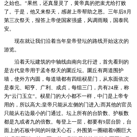
之始也。”果然，还真显灵了，黄帝真的把蚩尤给打败
了。于是，他又来祭天，感谢上帝帮助之恩。三年后8月
第三次祭天，报答上帝使国家强盛，风调雨顺，国泰民
安。
现在就让我们沿着当年皇帝登坛的路线开始这次的
游览。
沿着天坛建筑的中轴线由南向北行进，首先看到的
是古代皇帝用于孟冬祭天的圜丘坛。圜丘有两道围护
墙，使外方内圆，每道墙都有四组棂星门，从东面依次
是泰元、昭亨、广利、成贞，每组三门，共有24座，称
为“云门玉立”。棂星门的大小都不一样，中门是上帝专
用的，所以高大;皇帝只能从左侧的门进入;而其他的官员
只能从右边最小的门通过。坛上所有的台阶数、护板数
都是九或者九的倍数。每登上一层，都要有9层台阶，台
面上的石板中间的叫做天心石，外围第一圈砌着9圈巨大