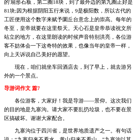
的'扇形石板，第二圈18块，到了最外边的第九圈正好是
81块;因为根据阴阳五行来说，9是极阳数，所以古代的
工匠便用这个数字来赋予圜丘台意念上的崇高。每年的
冬至，皇帝就要在这里祭天。天心石是皇帝恭读祝文所
站立的地方，在这里朗读的时候声音特别洪亮，各位游
客不妨体会一下这奇特的效果，也像当年的皇帝一样，
向上天诉说自己美好的愿望。
现在，咱们就坐车回酒店去，到了早上，就去游另
外的一个景点。
导游词作文 篇7
各位游客，大家好！我是导游——景仰。这次我们
的目的地是九寨沟。请大家不要乱扔垃圾，也不要在景
区搞破坏。谢谢大家配合。
九寨沟位于四川省，是世界地质遗产之一。有句话
说：“九寨归来不看水，黄山归来不看山。”九寨沟以其