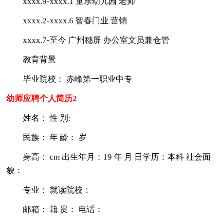
xxxx.9-xxxx.1 童乐幼儿园 老师
xxxx.2-xxxx.6 智春门业 营销
xxxx.7-至今 广州穗屏 办公室文员兼仓管
教育背景
毕业院校： 赤峰第一职业中专
幼师应聘个人简历2
姓名： 性 别:
民族： 年 龄： 岁
身高： cm 出生年月：19 年 月 日学历：本科 社会面
貌：
专业： 就读院校：
邮箱： 籍 贯： 电话：