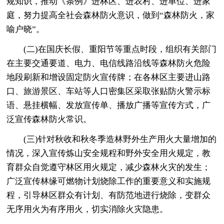
规知识，推动《条例》进林区、进农村、进单位、进家
庭，努力提高全社会森林防火意识，做到“森林防火，家
喻户晓”。
(二)在国庆长假、重阳节等重点时段，组织有关部门
在主要交通要道、电力、电信线路沿线等森林防火危险
地段刷新和增设固定防火宣传牌；在各林区主要进山路
口、旅游景区、车站等人口密集区采取张贴防火警示标
语、悬挂横幅、发放宣传单、播放广播等宣传方式，广
泛宣传森林防火常识。
(三)针对秋收和秋冬季造林野外生产用火大量增加的
情况，深入宣传炼山安全规程和野外安全用火规定，教
育群众自觉遵守林区用火规定，减少森林火灾的发生；
广泛宣传林缘可燃物计划烧除工作的重要意义和实施规
程，引导林区群众有计划、有防范地进行烧除，变群众
无序用火为有序用火，切实消除火灾隐患。