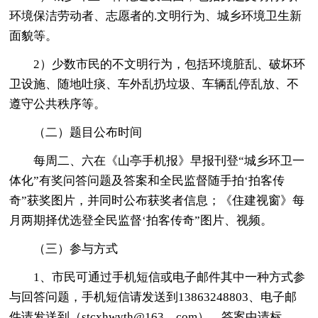
环境保洁劳动者、志愿者的.文明行为、城乡环境卫生新
面貌等。
2）少数市民的不文明行为，包括环境脏乱、破坏环
卫设施、随地吐痰、车外乱扔垃圾、车辆乱停乱放、不
遵守公共秩序等。
（二）题目公布时间
每周二、六在《山亭手机报》早报刊登“城乡环卫一
体化”有奖问答问题及答案和全民监督随手拍‘拍客传
奇”获奖图片，并同时公布获奖者信息；《住建视窗》每
月两期择优选登全民监督‘拍客传奇”图片、视频。
（三）参与方式
1、市民可通过手机短信或电子邮件其中一种方式参
与回答问题，手机短信请发送到13863248803、电子邮
件请发送到（stcxhwyth@163。com）。答案中请标