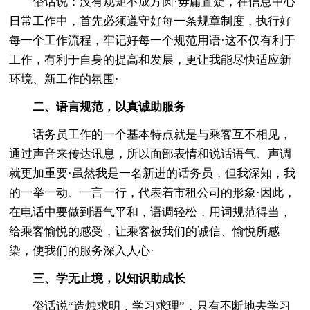
俗话说：没有规矩不成方圆·毋庸置疑，在信息中心
日常工作中，首先必须遵守好每一条规章制度，执行好
每一个工作流程，牢记好每一个规范用语·这不仅有利于
工作，有利于自身的提高和发展，更让我能尽快适应新
环境、新工作的氛围·
二、语言规范，以真诚助服务
话务员工作的一个基本特点就是与乘客互不相见，
通过声音来传达讯息，所以面部表情和说话语气、声调
就更加重要·虽然我是一名新进的话务员，但我深知，我
的一举一动、一言一行，代表着市租公司的形象·因此，
在电话中要做到语气平和，语调轻松，用词规范得当，
给乘客愉悦的感受，让乘客被我们的诚信、愉悦所感
染，使我们的服务深入人心·
三、学无止境，以知识助成长
俗话说“造烛求明，学习求理”，只有不断地去学习