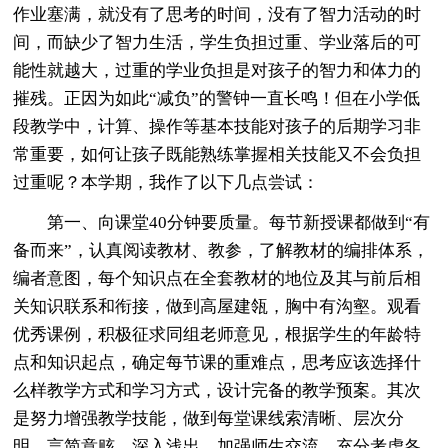
作业塞满，就没有了思考的时间，没有了智力活动的时
间，而缺少了智力生活，学生负担过重、学业落后的可
能性就越大，过重的学业负担是对孩子的智力和体力的
摧残。正因为如此“减负”的警钟一直长鸣！但在小学低
段教学中，计算、操作等基本技能对孩子的后期学习非
常重要，如何让孩子既能熟练掌握相关技能又不会负担
过重呢？本学期，我作了以下几点尝试：
第一、向课堂40分钟要质量。每节新授课都做到“有
备而来”，认真阅读教材、教参，了解教材的编排体系，
编者意图，每个知识点在全套教材的地位及其与前后相
关知识联系和衔接，做到高屋建瓴，胸中有沟壑。观看
优秀课例，积极征求同组老师意见，根据学生的年龄特
点和知识起点，确定每节课的重难点，思考应该选择什
么样教学方式和学习方式，设计完备的教学预案。其次
是努力增强教学技能，做到每堂课线索清晰、层次分
明、言简意赅、深入浅出，加强师生交流，充分考虑各