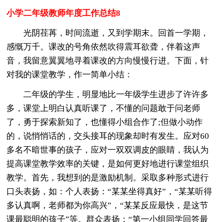
小学二年级教师年度工作总结8
光阴荏苒，时间流逝，又到学期末。回首一学期，
感慨万千。课改的号角依然吹得震耳欲聋，伴着这声
音，我留意翼翼地寻着课改的方向慢慢行进。下面，针
对我的课堂教学，作一简单小结：
二年级的学生，明显地比一年级学生进步了许许多
多，课堂上明白认真听课了，不懂的问题敢于问老师
了，勇于探索新知了，也懂得小组合作了;但做小动作
的，说悄悄话的，交头接耳的现象却时有发生。应对60
多名不暗世事的孩子，应对一双双调皮的眼睛，我认为
提高课堂教学效率的关键，是如何更好地进行课堂组织
教学。首先，我想到的是激励机制。采取多种形式进行
口头表扬，如：个人表扬：“某某坐得真好”，“某某听得
多认真啊，老师都为你高兴”，“某某反应最快，是这节
课最聪明的孩子”等。群众表扬：“第一小组同学回答最