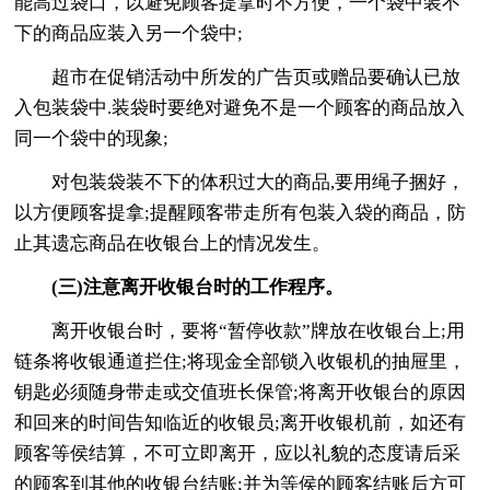
能高过袋口，以避免顾客提拿时不方便，一个袋中装不
下的商品应装入另一个袋中;
超市在促销活动中所发的广告页或赠品要确认已放
入包装袋中.装袋时要绝对避免不是一个顾客的商品放入
同一个袋中的现象;
对包装袋装不下的体积过大的商品,要用绳子捆好，
以方便顾客提拿;提醒顾客带走所有包装入袋的商品，防
止其遗忘商品在收银台上的情况发生。
(三)注意离开收银台时的工作程序。
离开收银台时，要将“暂停收款”牌放在收银台上;用
链条将收银通道拦住;将现金全部锁入收银机的抽屉里，
钥匙必须随身带走或交值班长保管;将离开收银台的原因
和回来的时间告知临近的收银员;离开收银机前，如还有
顾客等侯结算，不可立即离开，应以礼貌的态度请后采
的顾客到其他的收银台结账;并为等侯的顾客结账后方可