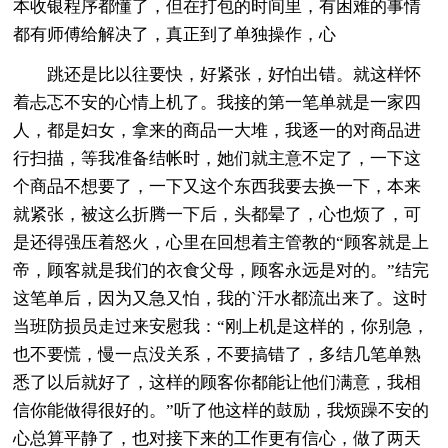
本收银程序都懂了，但在打包的时间里，有困难的事情
都有师傅给解决了，真正到了单独操作，心
跳还是比以往要快，好紧张，好怕出错。就这样怀
着忐忑不安的心情上机了。我接的第一笔单就是一家四
人，都是妇女，拿来的商品一大堆，我逐一的对商品进
行扫描，等我准备结帐时，她们就主意不定了，一下这
个商品不想要了，一下又这个东西我要去换一下，本来
就紧张，被这么折腾一下后，头都晕了，心也烦了，可
是还得强压着怒火，心里在回想着主管教的“顾客就是上
帝，顾客就是我们的衣食父母，顾客永远是对的。”结完
这笔单后，因为又急又怕，我的`汗水都流出来了。这时
当班防损员走过来安慰我：“刚上机是这样的，你别急，
也不要慌，慢一点没关系，不要搞错了，多结几笔单熟
悉了以后就好了，这样的顾客你都能让他们满意，我相
信你能做得很好的。”听了他这样的鼓励，我烦躁不安的
心总算平静了，也对接下来的工作更有信心，做了两天