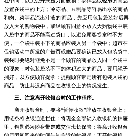
在中间，以免受外来压力而破损；易碎品或轻泡的商品
放置在袋中的上方；冷冻品、豆制品等容易出水的商品
和肉、菜等易流出汁液的'商品，先应用包装袋装好后再
放入大的购物袋中，或经顾客同意不放入大购物袋中装
入袋中的商品不能高过袋口，以避免顾客提拿时不方
便，一个袋中装不下的商品应装入另一个袋中；超市在
促销活动中所发的广告页或赠品要确认已放入包装袋中.
装袋时要绝对避免不是一个顾客的商品放入同一个袋中
的现象；对包装袋装不下的体积过大的商品，要用绳子
捆好，以方便顾客提拿；提醒顾客带走所有包装入袋的
商品，防止其遗忘商品在收银台上的情况发生。
三、注意离开收银台时的工作程序。
离开收银台时，要将“暂停收款”牌放在收银台上；
用链条将收银通道拦住；将现金全部锁入收银机的抽屉
里，钥匙必须随身带走或交值班长保管；将离开收银台
的原因和回来的时间告知临近的收银员；离开收银机