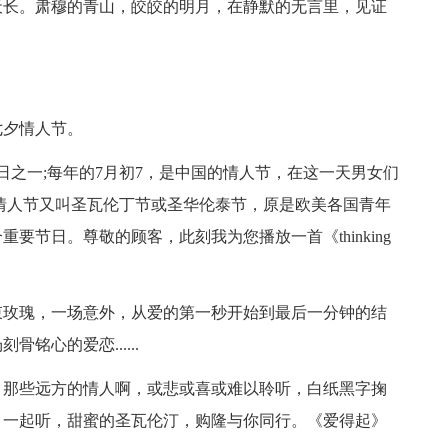
天长。肃穆的青山，皎皎的明月，在静默的无言里，见证
夕情人节。
之一;每年的7月初7，是中国的情人节，在这一天男女们
情人节又叫圣瓦伦丁节或圣华伦泰节，原是欧美各国青年
节日。尊敬的顾客，此刻我为您播放一首《thinking
玫瑰，一场意外，从爱的第一秒开始到最后一分钟的结
心的爱恋......
那些远方的情人啊，或悲或喜或难以聆听，白纸黑字掬
，一起听，甜蜜的圣瓦伦汀，购隆与你同行。《爱得起》