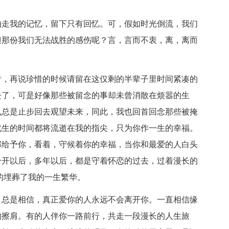
走我的记忆，留下只有回忆。可，假如时光倒流，我们
但那份我们无法战胜的感伤呢？言，言而不衷，离，离而
，再说珍惜的时候请留在这仅剩的半辈子里时间紧凑的
去了，可是好像那些被留念的事却未曾消散在烦嚣的生
么总是止步回去观望未来，同此，我也回首回念那些被掩
此生的时间都将流逝在我的指尖，只为你作一生的幸福。
部给予你，看着，守候着你的幸福，当你和最爱的人白头
分开以后，多年以后，都是守着怀恋的过去，过着漫长的
的埋葬了我的一生繁华。
总是相信，真正爱你的人永远不会离开你。一直相信缘
的擦肩。有的人伴你一路前行，共走一段漫长的人生旅