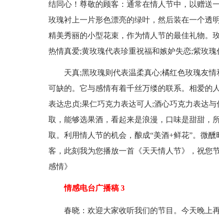
结同心！尊敬的顾客：通常在情人节中，以赠送
玫瑰衬上一片形色漂亮的绿叶，然后装在一个透
精美秀丽的小型花束，作为情人节的最佳礼物。
热情真爱;黄玫瑰代表珍重祝福和嫉妒失恋;紫玫瑰
天真;黑玫瑰则代表温柔真心;橘红色玫瑰友情
可缺的。它与感情有着千丝万缕的联系。相爱的
表达忠贞;果仁巧克力表达可人;酒心巧克力表达
取，能够选果酒，看起来是浪漫，口味是甜甜，
取。利用情人节的机会，酿成“美酒+鲜花”。微
客，此刻我为您播放一首《天天情人节》，祝您
感情》
情感电台广播稿 3
春晓：欢迎大家收听我们的节目。今天晚上再