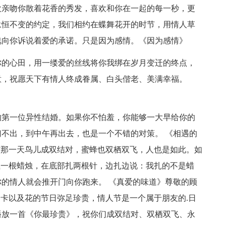
亲吻你散着花香的秀发，喜欢和你在一起的每一秒，更
永恒不变的约定，我们相约在蝶舞花开的时节，用情人草
瑰向你诉说着爱的承诺。只是因为感情。《因为感情》
的心田，用一缕爱的丝线将你我绑在岁月变迁的终点，
意，祝愿天下有情人终成眷属、白头偕老、美满幸福。
第一位异性结婚。如果你不怕羞，你能够一大早给你的
不出，到中午再出去，也是一个不错的对策。 《相遇的
”那一天鸟儿成双结对，蜜蜂也双栖双飞，人也是如此。如
燃一根蜡烛，在底部扎两根针，边扎边说：我扎的不是蜡
的情人就会推开门向你跑来。 《真爱的味道》尊敬的顾
贺卡以及花的节日弥足珍贵，情人节是一个属于朋友的.日
播放一首《你最珍贵》，祝你们成双结对、双栖双飞、永