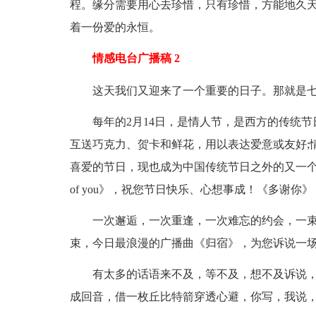
程。缘分需要用心去珍惜，只有珍惜，方能地久
着一份爱的永恒。
情感电台广播稿 2
这天我们又迎来了一个重要的日子。那就是七
每年的2月14日，是情人节，是西方的传统节日
互送巧克力、贺卡和鲜花，用以表达爱意或友好;
喜爱的节日，现也成为中国传统节日之外的又一个重要
of you》，祝您节日快乐、心想事成！《多谢你》
一次邂逅，一次重逢，一次难忘的约会，一束
束，今日最浪漫的广播曲《归宿》，为您诉说一场刻骨铭
有太多的话语来不及，等不及，想不及诉说，
成回音，借一枚丘比特箭穿透心避，你写，我说