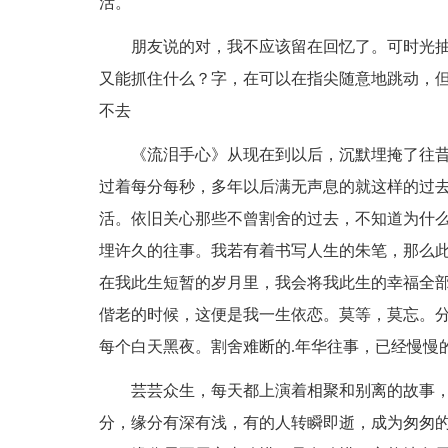
活。
朋友说的对，我不应该留在回忆了。可时光抽
又能抓住什么？字，在可以在指尖随意地跳动，
不去
《流泪手心》从现在到以后，沉默埋掩了往昔
过着每分每秒，多年以后满无声息的就这样的过
活。依旧关心那些不曾割舍的过去，不知道为什
埋许久的往事。我若有着书写人生的朱笔，那么
在我此生短暂的岁月里，我会将我此生的幸福全
偕老的时候，这便是我一生依恋。莫等，莫忘。
每个白天黑夜。割舍难断的.年华往事，已经慢慢
芸芸众生，每天都上演着相聚和别离的故事，
分，缘分有深有浅，有的人转瞬即逝，成为匆匆