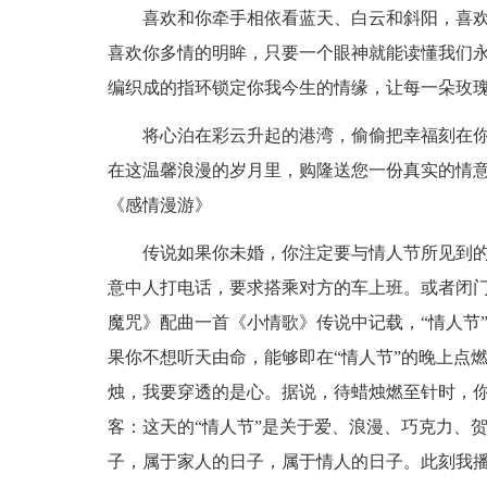
喜欢和你牵手相依看蓝天、白云和斜阳，喜欢
喜欢你多情的明眸，只要一个眼神就能读懂我们
编织成的指环锁定你我今生的情缘，让每一朵玫
将心泊在彩云升起的港湾，偷偷把幸福刻在你
在这温馨浪漫的岁月里，购隆送您一份真实的情
《感情漫游》
传说如果你未婚，你注定要与情人节所见到的
意中人打电话，要求搭乘对方的车上班。或者闭门
魔咒》配曲一首《小情歌》传说中记载，“情人节
果你不想听天由命，能够即在“情人节”的晚上点
烛，我要穿透的是心。据说，待蜡烛燃至针时，你
客：这天的“情人节”是关于爱、浪漫、巧克力、
子，属于家人的日子，属于情人的日子。此刻我