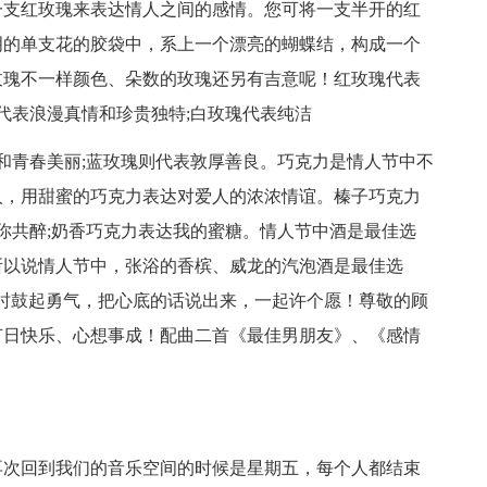
一支红玫瑰来表达情人之间的感情。您可将一支半开的红
明的单支花的胶袋中，系上一个漂亮的蝴蝶结，构成一个
玫瑰不一样颜色、朵数的玫瑰还另有吉意呢！红玫瑰代表
代表浪漫真情和珍贵独特;白玫瑰代表纯洁
和青春美丽;蓝玫瑰则代表敦厚善良。巧克力是情人节中不
人，用甜蜜的巧克力表达对爱人的浓浓情谊。榛子巧克力
与你共醉;奶香巧克力表达我的蜜糖。情人节中酒是最佳选
所以说情人节中，张浴的香槟、威龙的汽泡酒是最佳选
醺时鼓起勇气，把心底的话说出来，一起许个愿！尊敬的顾
节日快乐、心想事成！配曲二首《最佳男朋友》、《感情
次回到我们的音乐空间的时候是星期五，每个人都结束