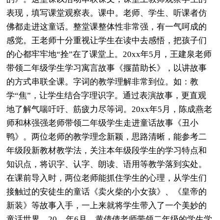
表现，填写课堂观察表。课中。老师、学生、听课者仿
佛都走进这童话。整堂课整体性非常强，有一气呵成的
感觉。王老师十分重视让学生在读中去感悟，把孩子们
的心都牢牢地“拴”在了课堂上。20xx年5月，王建泉老师
带领二年级学生学习寓言故事《揠苗助长》，以讲故事
的方式串联全课。字词的教学理解非常到位。如：教
学“焦”，让学生结合字理识字。通过表演故事，更直观
地了解气喘吁吁、筋疲力尽等词。20xx年5月，陈成燕老
师和林强强老师带领二年级学生走进童话故事《丑小
鸭》。两位老师的教学理念新颖，思路清晰，能参考二
年级段新教材教学法，关注本年级段学生的学习特点和
知识点，将识字、认字、朗读、语用等教学落到实处。
在课前导入时，两位老师能抓住学生的心理，从学生们
接触过的安徒生的童话《卖火柴的小女孩》、《皇帝的
新装》等故事入手，一上来就将学生带入了一个美妙的
童话世界。20__年6月，黄倩倩老师带领二年级的学生学