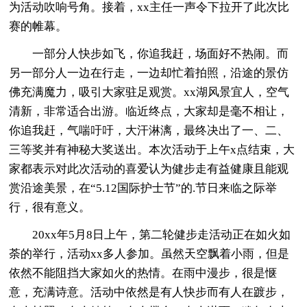
为活动吹响号角。接着，xx主任一声令下拉开了此次比
赛的帷幕。
一部分人快步如飞，你追我赶，场面好不热闹。而
另一部分人一边在行走，一边却忙着拍照，沿途的景仿
佛充满魔力，吸引大家驻足观赏。xx湖风景宜人，空气
清新，非常适合出游。临近终点，大家却是毫不相让，
你追我赶，气喘吁吁，大汗淋漓，最终决出了一、二、
三等奖并有神秘大奖送出。本次活动于上午x点结束，大
家都表示对此次活动的喜爱认为健步走有益健康且能观
赏沿途美景，在“5.12国际护士节”的.节日来临之际举
行，很有意义。
20xx年5月8日上午，第二轮健步走活动正在如火如
荼的举行，活动xx多人参加。虽然天空飘着小雨，但是
依然不能阻挡大家如火的热情。在雨中漫步，很是惬
意，充满诗意。活动中依然是有人快步而有人在踱步，