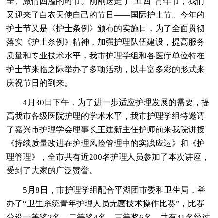
呈、激情四溢的时节。刚刚送走了“五四”青年节，我们
又迎来了白衣天使自己的节日——国际护士节。今年的
护士节又是《护士条例》颁布的实施日，为了全面贯彻
落实《护士条例》精神，加强护理队伍建设，提高服务
质量和专业技术水平，我市护理学组和各医疗单位特在
护士节来临之际举办了多项活动，以丰富多彩的形式来
庆祝节日的到来。
4月30日下午，为了进一步适应护理发展的需要，提
高我市各级医院护理的学术水平，我市护理学组特邀请
了嘉兴市护理学会理事长王建新主任护师前来我院讲授
《持续质量改进在护理风险管理中的实践应运》和《护
理管理》，全市共有近200名护理人员参加了本次讲座，
受到了大家的广泛赞誉。
5月8日，市护理学组配合平湖团市委和卫生局，举
办了“卫生系统青年护理人员无菌技术操作比赛”，比赛
分设一等奖2名，二等奖4名，三等奖6名，共有41名经过