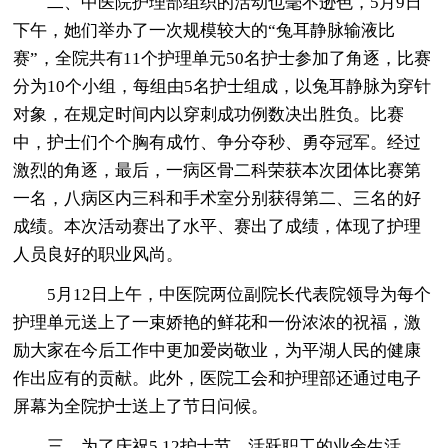
二、中医院护理部组织的活动也毫不逊色，5月9日
下午，她们举办了一次规模较大的“兔耳静脉输液比
赛”，全院共有11个护理单元50名护士参加了角逐，比赛
分为10个小组，每组由5名护士组成，以兔耳静脉为穿针
对象，在规定时间内以穿刺成功例数决出胜负。比赛
中，护士们个个胸有成竹、争分夺秒、勇夺冠军。经过
激烈的角逐，最后，一病区骨二科荣获本次团体比赛第
一名，八病区内三科和手术室分别获得第二、三名的好
成绩。本次活动赛出了水平、赛出了成绩，体现了护理
人员良好的职业风尚。
5月12日上午，中医院两位副院长代表院领导为每个
护理单元送上了一束娇艳的鲜花和一份浓浓的祝福，激
励大家在今后工作中更加爱岗敬业，为平湖人民的健康
作出应有的贡献。此外，医院工会和护理部还通过电子
屏幕为全院护士送上了节日问候。
三、为了庆祝5.12护士节、活跃职工的业余生活、