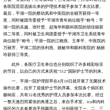
各医院层层选拔出来的护理技术能手参加了本次比赛。
最后，平湖一院的蔡幼凤和中医院的全丽芳获得一等
奖，同时被团市委授予“平湖市青年岗位能手”称号；平
湖一院的吴越、张叶贤、赵海华和眼科医院的胡佳丽获
得二等奖，同时被卫生局团委授予“平湖市卫生系统青年
岗位能手”称号；平湖一院的江晓燕、王孝平、中医院的
万丽芳、平湖二院的张利燕、姚敏华和眼科医院的`杨丽
玲获得三等奖。
此外，各医疗卫生单位也分别组织了许多精彩纷呈
的节目，以自己的方式来庆祝“512”国际护士节的到来。
一、平湖一院护理部早在4月10日就开展了无菌技术
操作比赛，拉开了迎接护士节的序幕。全院各个病区积
极响应，共有32名优秀的护理人员参加本次比赛。经过
一整天激烈而紧张的角逐之后，来自手术室、icu和内科
病区的六名参赛选手脱颖而出，分别获得了一、二、三