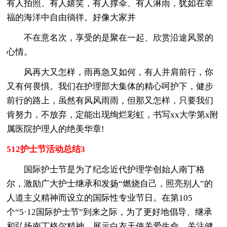
有人拍照、有人嬉笑，有人撑伞、有人淋雨，犹如在幸
福的海洋中自由徜徉。好像大家并
不在意名次，享受的是聚在一起、欣赏沿途风景的
心情。
风再大又怎样，雨再急又如何，有人并肩前行，你
又有何畏惧。我们在护理部大集体的精心呵护下，健步
前行的路上，虽然有风风雨雨，但那又怎样，只要我们
肯努力，不放弃，定能出现绚烂彩虹，书写xx大学第x附
属医院护理人的绝美华章!
512护士节活动总结3
国际护士节是为了纪念近代护理学创始人南丁格
尔，激励广大护士继承和发扬“燃烧自己，照亮别人”的
人道主义精神而设立的国际性专业节日。在第105
个“5·12国际护士节”到来之际，为了更好地倡导、继承
和弘扬南丁格尔精神，展示白衣天使关爱生命，关注健