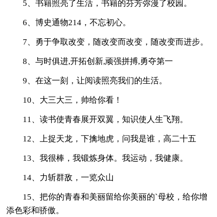
5、书籍照亮了生活，书籍的芬芳弥漫了校园。
6、博史通物214，不忘初心。
7、勇于争取改变，随改变而改变，随改变而进步。
8、与时俱进,开拓创新,顽强拼搏,勇夺第一
9、在这一刻，让阅读照亮我们的生活。
10、大三大三，帅给你看！
11、读书使青春展开双翼，知识使人生飞翔。
12、上捉天龙，下擒地虎，问我是谁，高二十五
13、我很棒，我锻炼身体。我运动，我健康。
14、力斩群敌，一览众山
15、把你的青春和美丽留给你美丽的`母校，给你增
添色彩和骄傲。