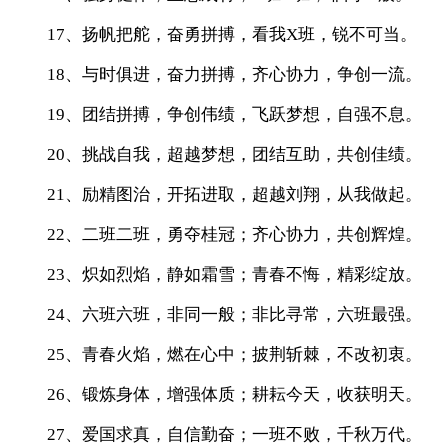
17、扬帆把舵，奋勇拼搏，看我X班，锐不可当。
18、与时俱进，奋力拼搏，齐心协力，争创一流。
19、团结拼搏，争创伟绩，飞跃梦想，自强不息。
20、挑战自我，超越梦想，团结互助，共创佳绩。
21、励精图治，开拓进取，超越刘翔，从我做起。
22、二班二班，勇夺桂冠；齐心协力，共创辉煌。
23、炽如烈焰，静如霜雪；青春不悔，精彩绽放。
24、六班六班，非同一般；非比寻常，六班最强。
25、青春火焰，燃在心中；披荆斩棘，不改初衷。
26、锻炼身体，增强体质；耕耘今天，收获明天。
27、爱国求真，自信勤奋；一班不败，千秋万代。