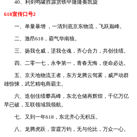
40、利剑鸣啸胜霹雳铁甲隆隆奏凯旋
618宣传口号2
一、单量暴增 ，一清到底京东物流，飞跃巅峰。
二、激昂618，霸气华南狼。
三、扬我仓威，塣我仓魂，齐心合力，共创佳绩。
四、二零一七，永争第一，青春无悔，使命必达。
五、京天地物流王者，东方龙腾云驾雾，威严动群
雄惊悚，武艺精电商霸主。
六、迭创佳绩攀高峰，东北仓储再辉煌，千亿万亿
早已破，互联领域我领航。
七、又到一年618，东北齐心无积压。
八、龙腾虎跃，雷霆万钧，无与伦比，万众一心。