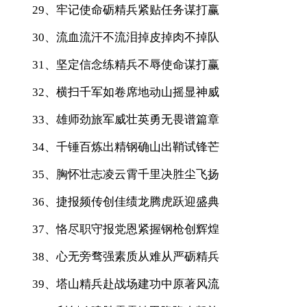
29、牢记使命砺精兵紧贴任务谋打赢
30、流血流汗不流泪掉皮掉肉不掉队
31、坚定信念练精兵不辱使命谋打赢
32、横扫千军如卷席地动山摇显神威
33、雄师劲旅军威壮英勇无畏谱篇章
34、千锤百炼出精钢确山出鞘试锋芒
35、胸怀壮志凌云霄千里决胜尘飞扬
36、捷报频传创佳绩龙腾虎跃迎盛典
37、恪尽职守报党恩紧握钢枪创辉煌
38、心无旁骛强素质从难从严砺精兵
39、塔山精兵赴战场建功中原著风流