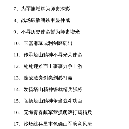
7、为军旗增辉为师史添彩
8、战场破敌魂铁甲显神威
9、不辱历史使命誓为师史增光
10、玉器雕琢成利剑磨砺出
11、传承塔山精神不辱光荣使命
12、处处迎难而上事事力争上游
13、逢敌敢亮剑亮剑必打赢
14、发扬塔山精神练就精兵强将
15、弘扬塔山精神争当战斗功臣
16、无悔青春献军营摸爬滚打砺精兵
17、沙场练兵显本色确山军演竞风流