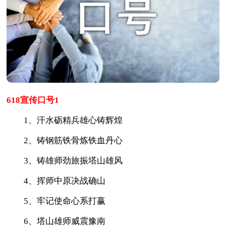
618宣传口号1
1、汗水砺精兵雄心铸辉煌
2、铸钢筋铁骨炼铁血丹心
3、铸雄师劲旅振塔山雄风
4、挥师中原决战确山
5、牢记使命心系打赢
6、塔山雄师威震豫南