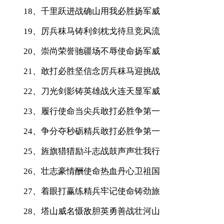
18、千里跃进战确山用我必胜扬军威
19、厉兵秣马铸利剑枕戈待旦竞风流
20、崇尚荣誉驰疆场不辱使命扬军威
21、敢打必胜坚信念厉兵秣马迎挑战
22、刀光剑影铸英雄战火连天显军威
23、履行使命当尖兵敢打必胜争第一
24、争分夺秒砺精兵敢打必胜争第一
25、旌旗猎猎励斗志战鼓声声壮我行
26、壮志豪情酬使命热血丹心卫祖国
27、着眼打赢练精兵牢记使命铸劲旅
28、塔山威名慑敌胆英勇善战壮河山