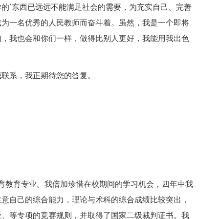
`东西已远远不能满足社会的需要，为充实自己、完善
成为一名优秀的人民教师而奋斗着。虽然，我是一个即将
陶，我也会和你们一样，做得比别人更好，我能用我出色
联系，我正期待您的答复。
育教育专业。我倍加珍惜在校期间的学习机会，四年中我
注意自己的综合能力，理论与术科的综合成绩比较突出，
径、等专项的竞赛规则，并取得了国家二级裁判证书。我