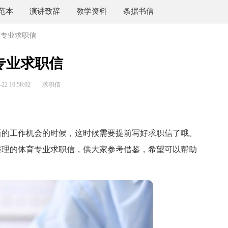
范本
演讲致辞
教学资料
条据书信
育专业求职信
专业求职信
2 16:58:02
求职信
的工作机会的时候，这时候需要提前写好求职信了哦。
整理的体育专业求职信，供大家参考借鉴，希望可以帮助