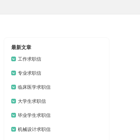
最新文章
工作求职信
专业求职信
临床医学求职信
大学生求职信
毕业学生求职信
机械设计求职信