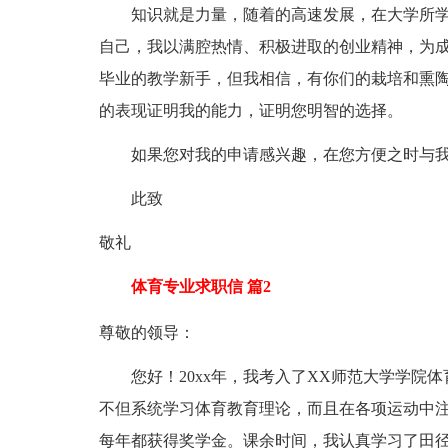
知识就是力量，随着的高速发展，在大学所学的
自己，我以满腔热情、积极进取的创业精神，为
毕业的教学新手，但我相信，有你们的栽培和熏
的表现证明我的能力，证明您明智的选择。
如果您对我的申请感兴趣，在您方便之时与我
此致
敬礼
体育专业求职信 篇2
尊敬的领导：
您好！20xx年，我考入了XX师范大学学院体
不但系统学习体育教育理论，而且在各项运动中
每年都获得奖学金。课余时间，我认真学习了田