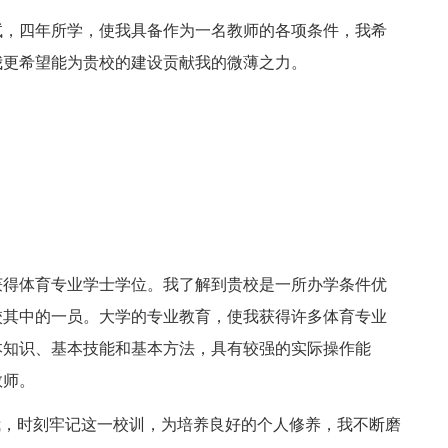
，四年所学，使我具备作为一名教师的各项条件，我希
我更希望能为贵校的建设贡献我的微薄之力。
并获得体育专业学士学位。我了解到贵校是一所办学条件优
校其中的一员。大学的专业教育，使我获得许多体育专业
本知识、基本技能和基本方法，具有较强的实际操作能
教师。
，时刻牢记这一校训，为培养良好的个人修养，我不断磨