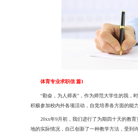
体育专业求职信 篇1
“勤奋，为人师表”，作为师范大学生的我，时
积极参加校内外各项活动，自觉培养各方面的能
20xx年9月初，我们进行了为期四十天的教育
地的实际情况，自己创新了一种教学方法，受到