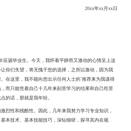
20xx年xx月xx日
x年应届毕业生。今天，我怀着平静而又激动的心情呈上这
会让你们失望，将无愧于您的选择，之所以激动，因为我
。在这里，我不能向您出示任何人士的`推荐来为我谋得
码，而只能凭着自己十几年来刻苦学习的结果和自己吃苦
优点的话，那就是我年轻。
激烈性和残酷性。因此，几年来我努力学习专业知识，
、基本技术、基本技能技巧，深钻细研，探寻其内在规