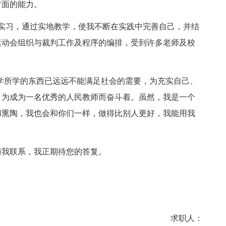
方面的能力。
实习，通过实地教学，使我不断在实践中完善自己，并结
运动会组织与裁判工作及程序的编排，受到许多老师及校
所学的东西已远远不能满足社会的需要，为充实自己、
，为成为一名优秀的人民教师而奋斗着。虽然，我是一个
和熏陶，我也会和你们一样，做得比别人更好，我能用我
我联系，我正期待您的答复。
求职人：