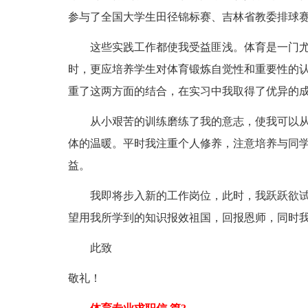
参与了全国大学生田径锦标赛、吉林省教委排球
这些实践工作都使我受益匪浅。体育是一门尤
时，更应培养学生对体育锻炼自觉性和重要性的认
重了这两方面的结合，在实习中我取得了优异的
从小艰苦的训练磨练了我的意志，使我可以从
体的温暖。平时我注重个人修养，注意培养与同
益。
我即将步入新的工作岗位，此时，我跃跃欲试
望用我所学到的知识报效祖国，回报恩师，同时
此致
敬礼！