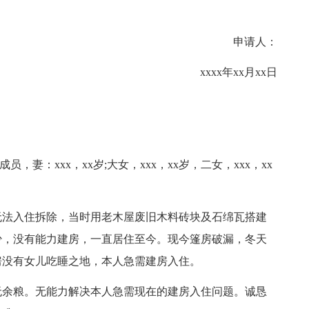
申请人：
xxxx年xx月xx日
员，妻：xxx，xx岁;大女，xxx，xx岁，二女，xxx，xx
法入住拆除，当时用老木屋废旧木料砖块及石绵瓦搭建
少，没有能力建房，一直居住至今。现今篷房破漏，冬天
房没有女儿吃睡之地，本人急需建房入住。
余粮。无能力解决本人急需现在的建房入住问题。诚恳