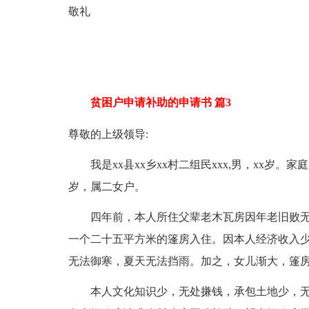
敬礼
贫困户申请补助的申请书 篇3
尊敬的上级领导:
我是xx县xx乡xx村二组民xxx,男，xx岁。家庭成
岁，属二女户。
四年前，本人所住父辈老木瓦房因年老旧败无
一个二十五平方米的篷房入住。因本人经济收入
无法御寒，夏天无法挡雨。加之，女儿渐大，篷
本人文化知识少，无处搛钱，承包土地少，无