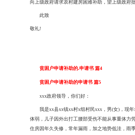
向上级政府请求农村建房困难补助，望上级政府
此致
敬礼!
贫困户申请补助的.申请书 篇4
贫困户申请补助的申请书 篇5
xxx政府领导，你们好：
我是xx县xx镇xx村x组村民xxx，男(女)，
体弱，儿子因外出打工腰部受伤不能从事重体力劳
住房因年久失修，常年漏雨，加之地势低洼，雨