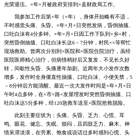
光荣退伍。×年×月被政府安排到×县财政局工作。
我参加工作后第×年（×年），身体开始略有不适，
不时感觉头痛、头昏。×年×月×日突然发病，昏倒抽搐、
口吐白沫有4分多钟。×年×月×日因工作下队到×乡×村，
突然昏倒抽搐、口吐白沫长达6－7分钟，村民××等帮忙
现场救助。曾两次分别到×医院和×医院住院治疗，虽经
医院医师精心治疗，但病情稍好后又复发，不见长久好
转，间歇性头昏、头痛逐年加剧。近两年大小发作次数
增多，发作时全身僵直性抽搐、口吐白沫、小便失禁，5
－8分钟后方能清醒。最近一次大发作时间是×年×月×日
午时4点多钟，在×市×路×发屋理发时突然昏倒抽搐、口
吐白沫达5分多种，经120急救车送至×医院抢救脱险。
此刻主要症状为：头痛、头昏、乏力、心慌、耳
鸣、眼花、健忘、失眠、烦闷，且四肢乏力、麻木、神
情呆滞淡漠，在劳累、饱食或说话过多时感到心慌、头