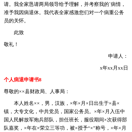
请。我全家恳请两局领导给予理解，并考察我的`病情，
准予我因病退休。我代表全家感激您们对一个病重公务
员的关怀。
此致
敬礼！
申请人：
x年xx月xx日
个人病退申请书8
尊敬的××县财政局、人事局：
本人姓名××，男，汉族，×年×月×日出生于×县×
镇，大专文化，中共党员，国家公务员。×年×月入伍中
国人民解放军炮兵部队，担任班长，服役期间×次获得部
队嘉奖，×年在×荣立三等功，被×授予“×”称号，×年×月