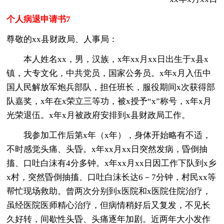
个人病退申请书7
尊敬的xx县财政局、人事局：
本人姓名xx，男，汉族，x年xx月xx日出生于x县x
镇，大专文化，中共党员，国家公务员。x年x月入伍中
国人民解放军炮兵部队，担任班长，服役期间x次获得部
队嘉奖，x年在x荣立三等功，被x授予“x”称号，x年x月
光荣退伍。x年x月被政府安排到x县财政局工作。
我参加工作后第x年（x年），身体开始略有不适，
不时感觉头痛、头昏。x年xx月xx日突然发病，昏倒抽
搐、口吐白沫有4分多钟。x年xx月xx日因工作下队到x乡
x村，突然昏倒抽搐、口吐白沫长达6－7分钟，村民xx等
帮忙现场救助。曾两次分别到x医院和x医院住院治疗，
虽经医院医师精心治疗，但病情稍好后又复发，不见长
久好转，间歇性头昏、头痛逐年加剧。近两年大小发作