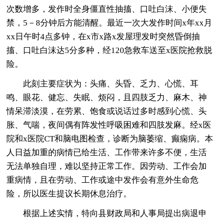
次数增多，发作时全身僵直性抽搐、口吐白沫、小便失
禁，5－8分钟后方能清醒。最近一次大发作时间x年xx月
xx日午时4点多钟，在x市x路x发屋理发时突然昏倒抽
搐、口吐白沫达5分多种，经120急救车送至x医院抢救脱
险。
此刻主要症状为：头痛、头昏、乏力、心慌、耳
鸣、眼花、健忘、失眠、烦闷，且四肢乏力、麻木、神
情呆滞淡漠，在劳累、饱食或说话过多时感到心慌、头
胀、气喘，夜间偶有阵发性呼吸困难和四肢发麻。经x医
院和x医院CT和脑电图检查，诊断为脑萎缩、癫痫病。本
人日益加重的病情已给生活、工作带来许多不便，生活
无法单独自理，难以坚持正常工作。因劳动、工作会加
重病情，且在劳动、工作或途中发作会有意外生命危
险，所以医生提议长期休息治疗。
根据上述实情，特向县财政局和人事局提出病退申