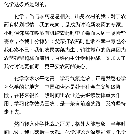
化学这条路是对的。
化学，当与农药息息相关。出身农村的我，对于农
药有特别感情。我的志向，是成为讨论新农药的专家。
小时候邻居在喷洒有机磷农药时中了毒而大病一场险些
丧命，令我十分惊异；父亲打农药时也常不幸中毒也令
我心疼不已；我们农民卖菜为生，销往城市的蔬菜因为
农药残留超标而滞留，百姓的生计受到挑战，又加大了
我对讨论更低毒，更平安农药的决心。
化学学术水平之高，学习气氛之浓，正是我悉心学
习化学的好地方。中国如今还是处于社会主义初级阶
段，在将来很长一段时间里农业还要继续发挥重大作
用，学习化学效劳三农，是一条有前途的路，我将坚持
走下去。
然而转入化学挑战之严厉，格外人能想象。半年时
间已过，我已落后一大截。化学理论之深奥难懂，化学