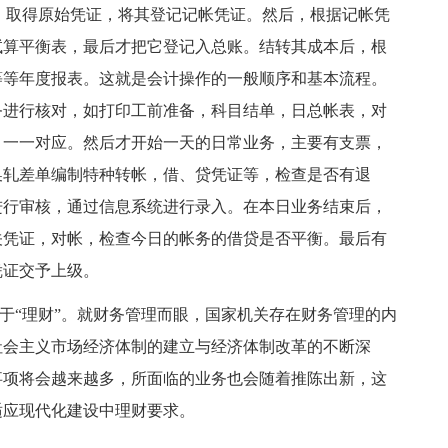
取得原始凭证，将其登记记帐凭证。然后，根据记帐凭
试算平衡表，最后才把它登记入总账。结转其成本后，根
等等年度报表。这就是会计操作的一般顺序和基本流程。
务进行核对，如打印工前准备，科目结单，日总帐表，对
，一一对应。然后才开始一天的日常业务，主要有支票，
换轧差单编制特种转帐，借、贷凭证等，检查是否有退
进行审核，通过信息系统进行录入。在本日业务结束后，
关凭证，对帐，检查今日的帐务的借贷是否平衡。最后有
凭证交予上级。
于“理财”。就财务管理而眼，国家机关存在财务管理的内
社会主义市场经济体制的建立与经济体制改革的不断深
事项将会越来越多，所面临的业务也会随着推陈出新，这
适应现代化建设中理财要求。