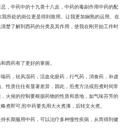
忌，中药中的十九畏十八反，中药的毒副作用中药的配
在我所处的岗位更是得到致用。让我更加娴熟的运用。在
先清楚了解到西药的分类及其作用，使我在刚开始工作时
和西药有了更好的掌握。
喘药，祛风湿药，活血化瘀药，行气药，消食药，补虚
地、性质往往有显著差异，因此，煎煮方法或煎煮时间常
候，火候的控制要根据药物的性质和质地，如气味芬芳的
略煮即可;煎中药要先用大火煮沸，后转文火煮。
持长期服用中药，可以治疗多种慢性疾病，从而得到健