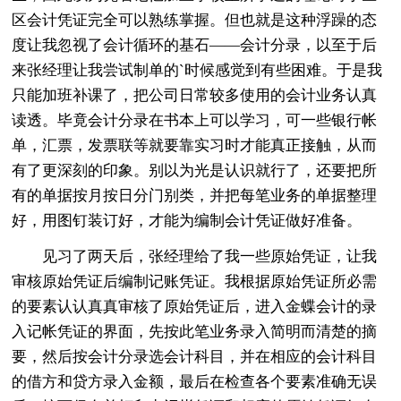
区会计凭证完全可以熟练掌握。但也就是这种浮躁的态
度让我忽视了会计循环的基石——会计分录，以至于后
来张经理让我尝试制单的`时候感觉到有些困难。于是我
只能加班补课了，把公司日常较多使用的会计业务认真
读透。毕竟会计分录在书本上可以学习，可一些银行帐
单，汇票，发票联等就要靠实习时才能真正接触，从而
有了更深刻的印象。别以为光是认识就行了，还要把所
有的单据按月按日分门别类，并把每笔业务的单据整理
好，用图钉装订好，才能为编制会计凭证做好准备。
见习了两天后，张经理给了我一些原始凭证，让我
审核原始凭证后编制记账凭证。我根据原始凭证所必需
的要素认认真真审核了原始凭证后，进入金蝶会计的录
入记帐凭证的界面，先按此笔业务录入简明而清楚的摘
要，然后按会计分录选会计科目，并在相应的会计科目
的借方和贷方录入金额，最后在检查各个要素准确无误