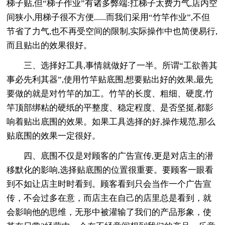
梯子贴,但“梯子作业”有诸多弊端:扛梯子太费力气,店内空
间狭小,用梯子很不方便......而我们采用“竹竿作业”,不但
节省了力气,也不再受空间的限制,实际操作中也简便易行,
而且贴出的效果很好。
三、选择好工具,事情就做好了一半。所谓“工欲善其
事必先利其器”,使用竹竿贴底围,想要贴出好的效果,最先
要做的就是对竹竿的加工。竹竿的长度、粗细、硬度,竹
竿顶部绑粘的硬纸的平整度、稳定程度、是否坚挺,都影
响着贴出底围的效果。如果工具选择的好,操作规范,那么
贴底围的效果一定很好。
四、底围不仅是对顾客的广告宣传,更是对店主的潜
移默化的影响,选择贴底围的位置很重要。要顾客一眼看
到不如让店主时时看到。顾客看到只会当作一个广告宣
传，不会过多在意，而店主在自己的店里总是看到，就
会影响他的思维，无形中被灌输了我们的产品形象，使