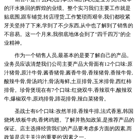
的汗水换回的辉煌的业绩。整个实习我们主要工作就是
贴底围,跟车铺货,转店理货,工作繁琐而艰辛,我们都咬紧
牙关坚持了下来,学到了不少东西,从中也了解到了销售的
不容易。这一个月来,我彻底地体会到了"四千四万"的企
业精神。
作为一个销售人员,最基本的是要了解自己的产品。
业务员应该清楚我们公司主要产品大骨面有12个口味:原
汁猪骨,原汁牛骨,酱香猪骨,酱香牛骨,香辣猪骨,香辣牛骨,
酸辣牛骨,骨汤鸡汁,骨汤海鲜,土豆排骨,玉米排骨,西红柿
排骨。珍骨煲现在有7个口味:红烧双牛,香辣双牛,酸辣双
牛,爆椒双牛,原鸡排骨,蹄花排骨,辣白菜猪骨。
圣战士有6个口味:孜然羊排,香辣牛排,法式香葱,韩国
烧烤,铁板牛肉,香烤鸡翅。了解并熟知政策,是推荐产品的
保证。店主选择经营我们的产品要考虑多方面的因素,而
政策是店主关注的重要的'因素之一。