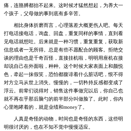
痛，连胳膊都抬不起来。这时候才猛然想起，为养大一
个孩子，父母做的事到底有多辛苦。
相比身体折磨而言，心理落差大概更伤人吧。每天
打电话接电话，询盘、回盘，重复同样的事情，直到看
见电话就想吐。后来就是一种习惯，重复重复，获取新
信息或者一无所得。总是有些不愿配合的顾客。拒绝交
谈的理由也是千奇百怪，直接挂机啦，明明用座机在接
却说自己在外面啦，种种。这个时候大家表面上和颜悦
色，牵起一抹假笑，恐怕都腹诽着什么脏话吧，恨不得
对方立马从世上消失。慢慢的，一切矜持反感都变成了
浮云。前辈们说得对，销售这件事做完以后，你自己也
就不再在乎那后脑勺的前半部分叫做脸了。此时，你内
心里咆哮着的，就是业绩和money了。
人真是奇怪的动物，时间也是奇怪的东西，这些明
明很讨厌的，也在不知不觉中慢慢适应。