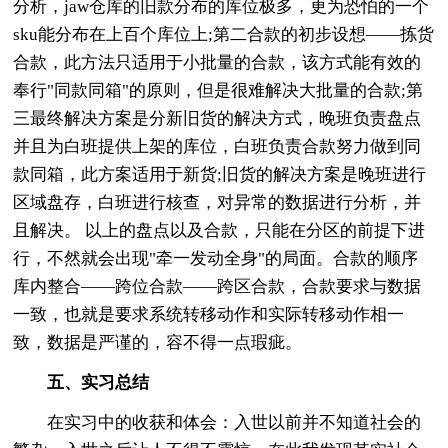
分析，jaw仓库的旧款分布的库位极多，更为恐怕的一个
sku能分布在上百个库位上;第二合款的初步设想——拣货
合款，此方法只适用于小批量的合款，该方式能有效的
奉行"同款同箱"的原则，但是很难解决大批量的合款;第
三最终解决方案是分新旧货的解决方式，晚班负责盘点
并且为白班提供上架的库位，白班负责合款努力做到同
款同箱，此方案适用于新货;旧货的解决方案是晚班进行
区域盘存，白班进行核查，对异常的数据进行分析，并
且解决。 以上的盘点以及合款，只能在分区的前提下进
行，不然就会出现"牵一发动全身"的局面。合款的顺序
库内整合——跨位合款——跨区合款，合款要求与数据
一致，也就是要求系统转移动作和实际转移动作相一
致，数据是严谨的，容不得一点瑕疵。
五、实习总结
在实习中的收获和体会：入世以前并不知道社会的