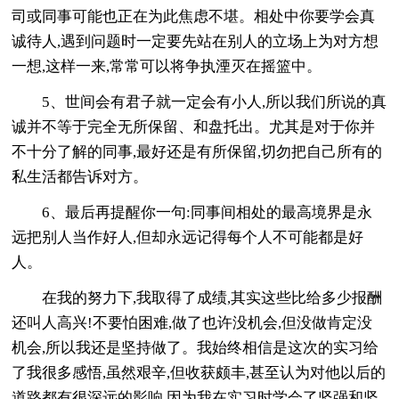
司或同事可能也正在为此焦虑不堪。相处中你要学会真
诚待人,遇到问题时一定要先站在别人的立场上为对方想
一想,这样一来,常常可以将争执湮灭在摇篮中。
5、世间会有君子就一定会有小人,所以我们所说的真
诚并不等于完全无所保留、和盘托出。尤其是对于你并
不十分了解的同事,最好还是有所保留,切勿把自己所有的
私生活都告诉对方。
6、最后再提醒你一句:同事间相处的最高境界是永
远把别人当作好人,但却永远记得每个人不可能都是好
人。
在我的努力下,我取得了成绩,其实这些比给多少报酬
还叫人高兴!不要怕困难,做了也许没机会,但没做肯定没
机会,所以我还是坚持做了。我始终相信是这次的实习给
了我很多感悟,虽然艰辛,但收获颇丰,甚至认为对他以后的
道路都有很深远的影响,因为我在实习时学会了坚强和坚