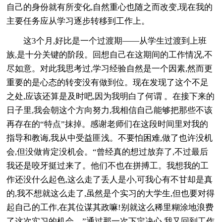
自己的身份就有所变化,自然重心也随之而改变,现在我的
主要任务应从学习逐步转移到工作上。
这3个月,好比是一个过渡期——从学生过渡到上班
族,是十分关键的阶段。回想自己在这期间的工作情况,不
尽如意。对此我思考过,学习经验自然是一个因素,然而更
重要的是心态的转变没有做到位。现在发现了这个不足
之处,应该还算是及时吧,因为我明白了何谓 。在接下来的
日子里,我会朝这个方向努力,我相信自己能够把那些不该
再存在的“特点”抹掉。感谢老师们在这段时间里对我的
指导和教诲,我从中受益匪浅。不要怕困难,做了也许没机
会,但没做肯定没机会。“曾经真的想过放弃了,不过最后
我还是咬牙挺过来了。他们不也在拼搏工。我想我的工
作还没什么起色,这么走了丢人是小,可我心有不甘却是真
的,我不想就这么走了,虽然是个实习的大学生,但也要对得
起自己的工作,在其位谋其政嘛!别就这么稀里糊涂地浪费
了这次实习的机会。”通过那一次下定决心,我又回到工作