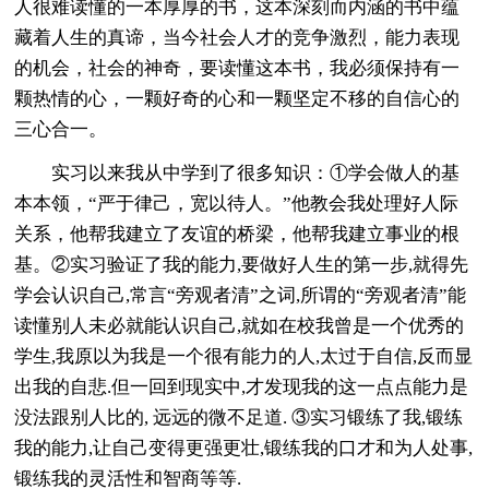
人很难读懂的一本厚厚的书，这本深刻而内涵的书中蕴
藏着人生的真谛，当今社会人才的竞争激烈，能力表现
的机会，社会的神奇，要读懂这本书，我必须保持有一
颗热情的心，一颗好奇的心和一颗坚定不移的自信心的
三心合一。
实习以来我从中学到了很多知识：①学会做人的基
本本领，“严于律己，宽以待人。”他教会我处理好人际
关系，他帮我建立了友谊的桥梁，他帮我建立事业的根
基。②实习验证了我的能力,要做好人生的第一步,就得先
学会认识自己,常言“旁观者清”之词,所谓的“旁观者清”能
读懂别人未必就能认识自己,就如在校我曾是一个优秀的
学生,我原以为我是一个很有能力的人,太过于自信,反而显
出我的自悲.但一回到现实中,才发现我的这一点点能力是
没法跟别人比的, 远远的微不足道. ③实习锻练了我,锻练
我的能力,让自己变得更强更壮,锻练我的口才和为人处事,
锻练我的灵活性和智商等等.