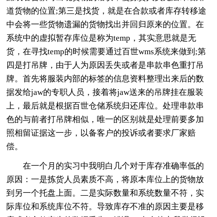
道货物的位置;第三是找货，就是在合款或者库存转移途
中会将一些货物遗漏的货物找出并回归原来的位置。在
系统中的虚拟暂存库位是称为temp，其实意思就是无
货，在寻找temp的时候需要通过百世wms系统来做到;第
四是打吊牌，由于人为原因丢失或者是串款串色重打吊
牌。首先将服装内部的标签的信息资料整理出来后的数
据发给jaw的专职人员，接着将jaw送来的吊牌挂在服装
上，最后就是根据百世仓储系统归还库位。处理串款串
色的与前者打吊牌相似，唯一的区别就是处理前要多加
照相留证据这一步，以备客户的投诉或者要求厂家赔
偿。
在一个月的实习中我明白几个对于库存准确率低的
原因：一是拣货人员素质不高，将原本库位上的货物放
到另一个托盘上面。二是实际数量和系统数量不符，实
际库位和系统库位不符。导致库存不准的原因主要是移