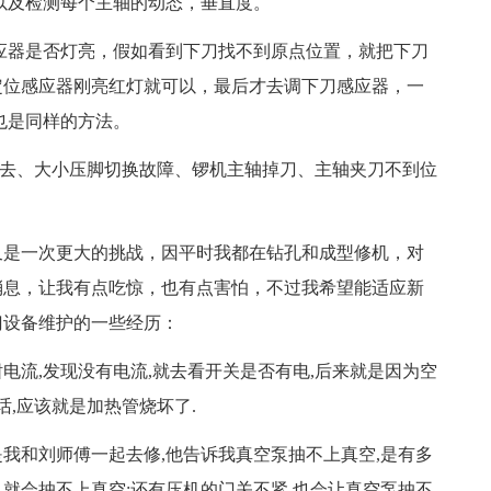
，以及检测每个主轴的动态，垂直度。
应器是否灯亮，假如看到下刀找不到原点位置，就把下刀
定位感应器刚亮红灯就可以，最后才去调下刀感应器，一
也是同样的方法。
去、大小压脚切换故障、锣机主轴掉刀、主轴夹刀不到位
是一次更大的挑战，因平时我都在钻孔和成型修机，对
消息，让我有点吃惊，也有点害怕，不过我希望能适应新
门设备维护的一些经历：
电流,发现没有电流,就去看开关是否有电,后来就是因为空
话,应该就是加热管烧坏了.
我和刘师傅一起去修,他告诉我真空泵抽不上真空,是有多
了,就会抽不上真空;还有压机的门关不紧,也会让真空泵抽不