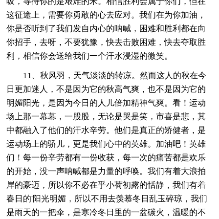
吸，等待你的是艰难的米。相信胜利会属于你们，但在
这征途上，需要你勇敢的心去应对。我们在为你加油，
你是否听到了我们发自内心的呐喊，困难和胜利都在向
你招手，去呀，不要犹豫，快去击败困难，快去夺取胜
利，相信你会送给我们一个汗水浸湿的微笑。
11、秋风羽，天气淡淡的转凉。然而这人的秋在今
日更加迷人，不是因为它的秋高气爽，也不是因为它的
明媚阳光，是因为今日的人儿倍加精神气爽。看！运动
场上那一幕幕，一股股，无论是哭是笑，市喜是悲，其
中都融入了他们的汗水辛劳。他们是真正的矫健者，是
运动场上的骄儿，更是我们心中的英雄。加油吧！英雄
们！每一份辛劳都有一份收获，每一次的痛苦都是欢乐
的开始，没一声呐喊都是力量的呼唤。我们有着大浪拍
岸的豪迈，所以你不必在乎小荷初露的恬静，我们有着
春日的'阳光明媚，所以不用去羡慕冬日乱玉碎琼，我们
是雨天的一把伞，是寒冷冬日里的一盆碳火，温暖的不