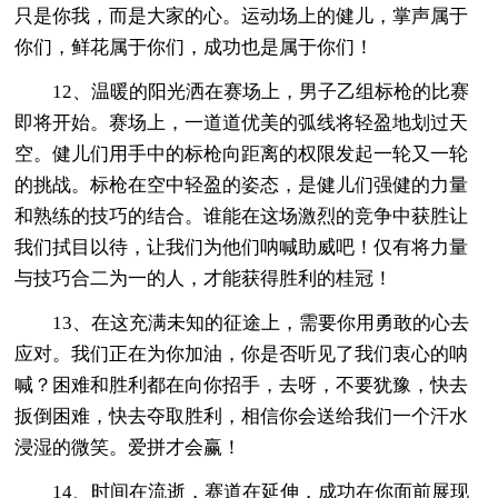
只是你我，而是大家的心。运动场上的健儿，掌声属于
你们，鲜花属于你们，成功也是属于你们！
12、温暖的阳光洒在赛场上，男子乙组标枪的比赛
即将开始。赛场上，一道道优美的弧线将轻盈地划过天
空。健儿们用手中的标枪向距离的权限发起一轮又一轮
的挑战。标枪在空中轻盈的姿态，是健儿们强健的力量
和熟练的技巧的结合。谁能在这场激烈的竞争中获胜让
我们拭目以待，让我们为他们呐喊助威吧！仅有将力量
与技巧合二为一的人，才能获得胜利的桂冠！
13、在这充满未知的征途上，需要你用勇敢的心去
应对。我们正在为你加油，你是否听见了我们衷心的呐
喊？困难和胜利都在向你招手，去呀，不要犹豫，快去
扳倒困难，快去夺取胜利，相信你会送给我们一个汗水
浸湿的微笑。爱拼才会赢！
14、时间在流逝，赛道在延伸，成功在你面前展现