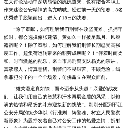
在大讨论活动中深切感悟的娓娓道来，也有结合本职工
作来述说公安精神的高亢呐喊。经过前一天的预赛，8名
优秀选手脱颖而出，进入了18日的决赛。
“除了奉献，如何理解我们刑警在攻坚克难、抓捕守
候时，都会选择像张建清、黄如久一样披星戴月、风餐
露宿呢？！除了奉献，如何理解我们刑警长期忍受高强
度工作、超负荷运转带来的积劳成疾呢？！”伴着时而柔
和、时而激越的配乐，来自市局刑警支队杨光的演讲，
真挚感人，情真意切。刑警们不畏艰苦、不顾危险，缉
拿罪犯分子的一个个场景，仿佛矗立在观众面前。
“雄关漫道真如铁，而今迈步从头越！亲爱的战友
们，让我们用自己的智慧和汗水再展金盾的风采，以饱
满的热情和昂扬的斗志迎接新的挑战”。刚刚分配到邗江
公安分局的练少华以《行准则、铸警魂、树立人民警察
新形象》为题抒发着自己对公安工作的热爱之情，折射