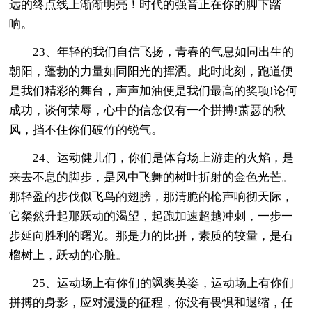
远的终点线上渐渐明亮！时代的强音正在你的脚下踏
响。
23、年轻的我们自信飞扬，青春的气息如同出生的
朝阳，蓬勃的力量如同阳光的挥洒。此时此刻，跑道便
是我们精彩的舞台，声声加油便是我们最高的奖项!论何
成功，谈何荣辱，心中的信念仅有一个拼搏!萧瑟的秋
风，挡不住你们破竹的锐气。
24、运动健儿们，你们是体育场上游走的火焰，是
来去不息的脚步，是风中飞舞的树叶折射的金色光芒。
那轻盈的步伐似飞鸟的翅膀，那清脆的枪声响彻天际，
它粲然升起那跃动的渴望，起跑加速超越冲刺，一步一
步延向胜利的曙光。那是力的比拼，素质的较量，是石
榴树上，跃动的心脏。
25、运动场上有你们的飒爽英姿，运动场上有你们
拼搏的身影，应对漫漫的征程，你没有畏惧和退缩，任