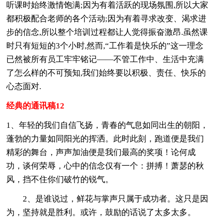
听课时始终激情饱满;因为有着活跃的现场氛围,所以大家
都积极配合老师的各个活动;因为有着寻求改变、渴求进
步的信念,所以整个培训过程都让人觉得振奋激昂.虽然课
时只有短短的3个小时,然而,“工作着是快乐的”这一理念
已然被所有员工牢牢铭记――不管工作中、生活中充满
了怎么样的不可预知,我们始终要以积极、责任、快乐的
心态面对.
经典的通讯稿12
1、年轻的我们自信飞扬，青春的气息如同出生的朝阳，
蓬勃的力量如同阳光的挥洒。此时此刻，跑道便是我们
精彩的舞台，声声加油便是我们最高的奖项！论何成
功，谈何荣辱，心中的信念仅有一个：拼搏！萧瑟的秋
风，挡不住你们破竹的锐气。
2、是谁说过，鲜花与掌声只属于成功者。这只是因
为，坚持就是胜利。或许，鼓励的话说了太多太多。