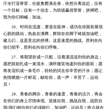
汗水打湿脊背，任疲惫爬满全身，依然分离追赶，仅有
一个目标，仅有一个信念，为班级赢得荣誉，拼搏吧，
我为你们呐喊，加油。
26、时间在流逝，赛道在延伸，成功在你面前展现
心脏的跳动，热血在沸腾，辉煌在你脚下铸就加油吧，
健儿们，这是意志的拼搏。这是速度的挑战。胜利在向
你们招手，胜利在向你们呼唤。
27、将期望折成一只船，沿着溪流送到你的身边；
愿把鼓励扎成一束清水，满怀微笑地递到你的面前；愿
将友谊织成一条毛巾，轻轻的拭去你辛苦的汗水；愿让
热情燃烧一片鲜花，献给你，道一声：辛苦了，运动
员！
28、青春的脚步，青春的速度，青春的活力，将会
在你们的身上尽情体现。迎接自我，挑战自我，战胜自
我!我们相信你们必须能行，加油吧，运动员！终点就在