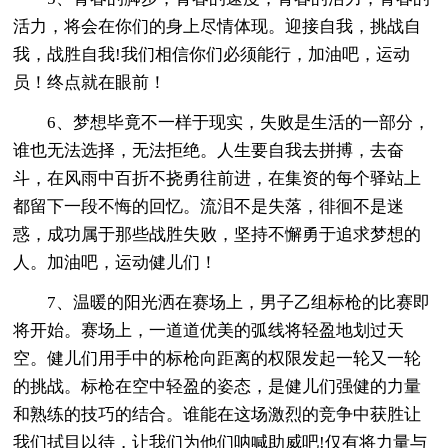
活力，将会在你们的身上尽情体现。迎接自我，挑战自
我，战胜自我!我们相信你们必须能行，加油吧，运动
员！终点就在眼前！
6、梦想毕竟不一样于现实，失败是生活的一部分，
谁也无法选择，无法拒绝。人生要自我去拼搏，去奋
斗，在风雨中百折不挠勇往前进，在集资的每个驿站上
都留下一段不悔的回忆。流泪不是失落，徘徊不是迷
惑，成功属于那些战胜失败，坚持不懈勇于追求梦想的
人。加油吧，运动健儿们！
7、温暖的阳光洒在赛场上，男子乙组标枪的比赛即
将开始。赛场上，一道道优美的弧线将轻盈地划过天
空。健儿们用手中的标枪向距离的权限发起一轮又一轮
的挑战。标枪在空中轻盈的姿态，是健儿们强健的力量
和熟练的技巧的结合。谁能在这场激烈的竞争中获胜让
我们拭目以待，让我们为他们呐喊助威吧!仅有将力量与