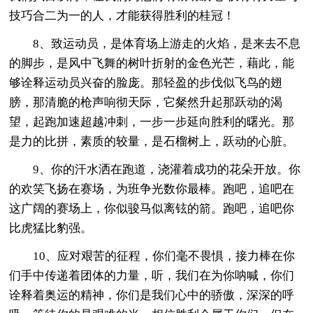
技巧合二为一的人，才能获得胜利的桂冠！
8、致运动员，是体育场上游走的火焰，是来去不息
的脚步，是风中飞舞的树叶折射的金色光芒，藉此，能
够诠释运动员兴奋的脸庞。那轻盈的步伐似飞鸟的翅
膀，那清脆的枪声响彻天际，它粲然升起那跃动的渴
望，起跑加速超越冲刺，一步一步延向胜利的曙光。那
是力的比拼，素质的较量，是石榴树上，跃动的心脏。
9、你的汗水洒在跑道，浇灌着成功的花朵开放。你
的欢笑飞扬在赛场，为班争光数你最棒。跑吧，追吧在
这广阔的赛场上，你似骏马似离铉的箭。跑吧，追吧你
比虎猛比豹强。
10、应对艰苦的征程，你们毫不畏惧，接力棒在你
们手中传递着团体的力量，听，我们在为你呐喊，你们
诠释着奥运的精神，你们是我们心中的骄傲，深深的呼