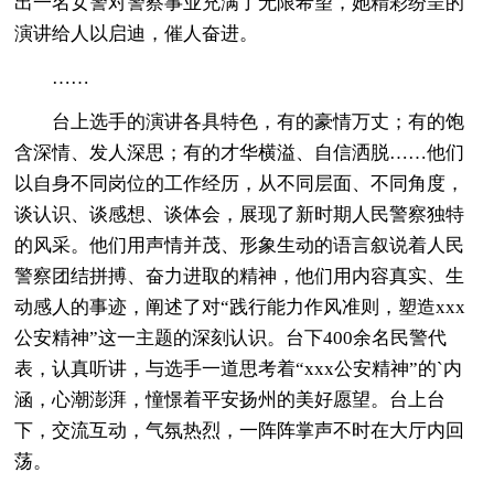
出一名女警对警察事业充满了无限希望，她精彩纷呈的
演讲给人以启迪，催人奋进。
……
台上选手的演讲各具特色，有的豪情万丈；有的饱
含深情、发人深思；有的才华横溢、自信洒脱……他们
以自身不同岗位的工作经历，从不同层面、不同角度，
谈认识、谈感想、谈体会，展现了新时期人民警察独特
的风采。他们用声情并茂、形象生动的语言叙说着人民
警察团结拼搏、奋力进取的精神，他们用内容真实、生
动感人的事迹，阐述了对“践行能力作风准则，塑造xxx
公安精神”这一主题的深刻认识。台下400余名民警代
表，认真听讲，与选手一道思考着“xxx公安精神”的`内
涵，心潮澎湃，憧憬着平安扬州的美好愿望。台上台
下，交流互动，气氛热烈，一阵阵掌声不时在大厅内回
荡。