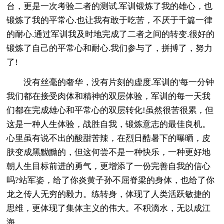
台，更是一次考验二者的测试.军训锻炼了我的雄心，也
锻炼了我的平常心.也让我有敢于吃苦，不厌于千篇一律
的耐心.通过军训我及时地完成了二者之间的转变.很好的
锻炼了自己的平常心和耐心.我们参与了，拼搏了，努力
了!
没有丝毫的奢华，没有片刻的虚度.军训的'每一分钟
我们都在接受肉体和精神的双层体验，军训的每一天我
们都在完成雄心和平常心的双层转化!虽然很苦很累，但
这是一种人生体验，战胜自我，锻炼意志的最佳良机。
心里虽有说不出的酸甜苦辣，在烈日酷暑下的曝晒，皮
肤变成黑黝黝的，但这何尝不是一种快乐，一种更好地
朝人生目标前进的勇气，更增添了一份完善自我的信心
吗?站军姿，给了你炎黄子孙不屈脊梁的身体，也给了你
龙之传人无穷的毅力。练转身，体现了人类活跃敏捷的
思维，更体现了集体主义的伟大。不积滴水，无以成江
海。