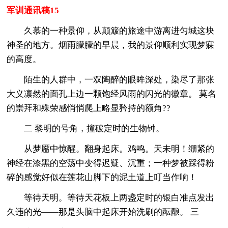
军训通讯稿15
久慕的一种景仰，从颠簸的旅途中游离进匀城这块
神圣的地方。烟雨朦朦的早晨，我的景仰顺利实现梦寐
的高度。
陌生的人群中，一双陶醉的眼眸深处，染尽了那张
大义凛然的面孔上边一颗饱经风雨的闪光的徽章。 莫名
的崇拜和殊荣感悄悄爬上略显矜持的额角??
二 黎明的号角，撞破定时的生物钟。
从梦靥中惊醒。翻身起床。鸡鸣。天未明！绷紧的
神经在漆黑的空荡中变得迟疑、沉重；一种梦被踩得粉
碎的感觉好似在莲花山脚下的泥土道上叮当作响！
等待天明。等待天花板上两盏定时的银白准点发出
久违的光——那是头脑中起床开始洗刷的酝酿。 三