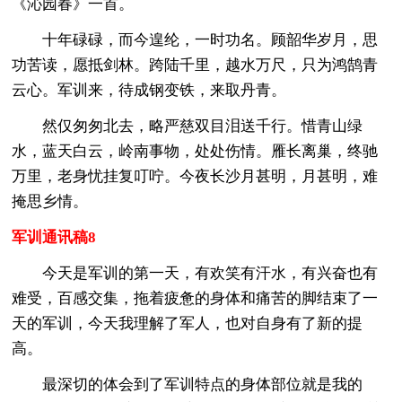
《沁园春》一首。
十年碌碌，而今遑纶，一时功名。顾韶华岁月，思
功苦读，愿抵剑林。跨陆千里，越水万尺，只为鸿鹄青
云心。军训来，待成钢变铁，来取丹青。
然仅匆匆北去，略严慈双目泪送千行。惜青山绿
水，蓝天白云，岭南事物，处处伤情。雁长离巢，终驰
万里，老身忧挂复叮咛。今夜长沙月甚明，月甚明，难
掩思乡情。
军训通讯稿8
今天是军训的第一天，有欢笑有汗水，有兴奋也有
难受，百感交集，拖着疲惫的身体和痛苦的脚结束了一
天的军训，今天我理解了军人，也对自身有了新的提
高。
最深切的体会到了军训特点的身体部位就是我的