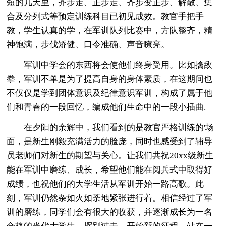
短的几天里，齐步走、正步走、齐步变正步、解散、集
合及分列式等预定训练科目已初见成效。教官手把手
教，学生认真的学，在军训队列比赛中，方队整齐，精
神饱满，步伐矫健、口令准确、声音嘹亮。
军训中学会的东西将会使他们终身受用。比如擒敌
拳，军训不单是为了提高自身的身体素质，在这期间也
不仅仅是学到团体意识及纪律意识军训，构成了属于他
们和青春的一段回忆，编成他们生命中的一段小插曲.
在夕阳的余辉中，我们看到的是教官严格训练的'场
面，是新生刚毅充满活力的脸庞，同时也感受到了辅导
员老师们对新生的期望与关心。让我们共祝20xx级新生
能在军训中磨练、成长，希望他们能在阅兵式中取得好
成绩，也祝他们的大学生活从军训开始一路高歌。此
刻，军训仍然杂如火如荼地紧张进行着。相信经过了军
训的磨练，同学们会有很大的收获，并逐渐成长为一名