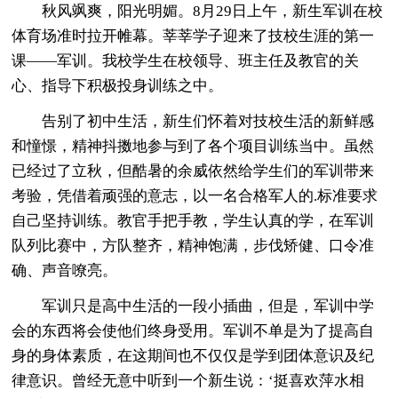
秋风飒爽，阳光明媚。8月29日上午，新生军训在校
体育场准时拉开帷幕。莘莘学子迎来了技校生涯的第一
课——军训。我校学生在校领导、班主任及教官的关
心、指导下积极投身训练之中。
告别了初中生活，新生们怀着对技校生活的新鲜感
和憧憬，精神抖擞地参与到了各个项目训练当中。虽然
已经过了立秋，但酷暑的余威依然给学生们的军训带来
考验，凭借着顽强的意志，以一名合格军人的.标准要求
自己坚持训练。教官手把手教，学生认真的学，在军训
队列比赛中，方队整齐，精神饱满，步伐矫健、口令准
确、声音嘹亮。
军训只是高中生活的一段小插曲，但是，军训中学
会的东西将会使他们终身受用。军训不单是为了提高自
身的身体素质，在这期间也不仅仅是学到团体意识及纪
律意识。曾经无意中听到一个新生说：‘挺喜欢萍水相