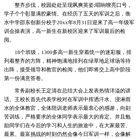
整齐步伐，校园处处呈现飒爽英姿;唱响嘹亮口号，
学子个个彰显满腔豪情。在经历了五天的军训之后，衡
水中学邵东创新分校于20xx年8月31日迎来了高一年级军
训会操表演，高一新生在新校区迎来了军训最后的检
阅。
18个班级，1300多高一新生穿着统一的迷彩服，排
列着整齐的方阵，精神饱满地排列在绿草地足球场等待
出阵，接受领导和教官的检阅，他们即将交上高中阶段
第一份满意答卷。
常务副校长王定清在总结大会上发表热情洋溢的讲
话。王校长首先代表学校对在军训中挥洒汗水、浸淋雨
水的全体教官，全体陪训老师表示最衷心的感谢，向刻
苦训练，严格要求的全体同学表示最大的肯定。并且勉
励同学们在今后的学习和人生的旅途中，在大家最苦、
最累、最富挑战的时刻仍然会像今日军训一样，会像解