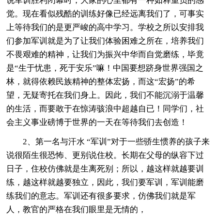
说军训胜利闭幕时，大家的心里都有一种如释重负的感
觉。现在看似残酷的训练好像已经远离我们了，可事实
上等待我们的是更严峻的高中学习。学校之所以安排我
们参加军训就是为了让我们体验困难之所在，培养我们
不畏艰难的精神，让我们为振兴中华而自觉磨练，毕竟
是“生于忧患，死于安乐”嘛！中国要想跻身世界强国之
林，就得依赖民族精神的整体宏扬，而这“宏扬”的希
望，无疑寄托在我们身上。因此，我们不能沉溺于温馨
的生活，而要敢于在惊涛骇浪中超越自已！同学们，社
会主义事业磅博于世界的一天在等待我们去创造！
2、第一名与汗水 “军训”对于一些骄生惯养的孩子来
说很陌生很恐怖、更别说住校。长期在父母的纵容下过
日子，住校仿佛就是生离死别；所以，越这样就越要训
练，越这样就越要独立，因此，我们要军训，军训能磨
练我们的意志。军训还有很多要求，仿佛我们就是军
人，教官的严格在我们眼里是无情的，