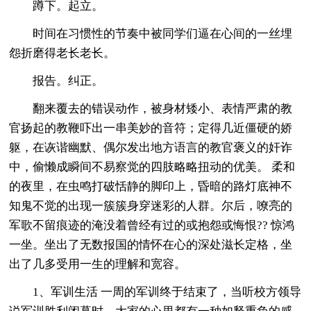
蹲下。起立。
时间在习惯性的节奏中被同学们逼在心间的一丝埋
怨折磨得老长老长。
报告。纠正。
翻来覆去的错误动作，被身材矮小、表情严肃的教
官扬起的教鞭吓出一串美妙的音符；定得几近僵硬的娇
躯，在诙谐幽默、偶尔发出地方语言的教官褒义的奸诈
中，偷懒成瞬间不易察觉的四肢略略扭动的优美。 柔和
的夜里，在虫鸣打破恬静的脚印上，昏暗的路灯底神不
知鬼不觉的出现一簇簇身穿迷彩的人群。尔后，嘹亮的
军歌不留痕迹的淹没着曾经有过的或抱怨或悔恨?? 惊鸿
一坐。坐出了无数报国的情怀在心的深处滋长定格，坐
出了几多受用一生的理解和宽容。
1、军训生活 一周的军训终于结束了，当听校方领导