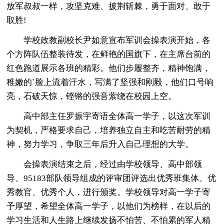
放军叔叔一样，攻坚克难、披荆斩棘，勇于面对、敢于
取胜!
学校政教副校长尹如意宣布军训会操表演开始，各
个方阵队伍整装待发，在鲜艳的国旗下，在主席台前的
红色跑道展示各班的精彩。他们步履整齐，精神饱满，
稚嫩的`脸上流着汗水，写满了坚强和刚毅，他们口号响
亮，石破天惊，铿锵的强音萦绕在校园上空。
高中部主任罗振宇寄语全体高一学子，以这次军训
为契机，严格要求自己，培养独立自主和吃苦耐劳的精
神，努力学习，争取三年后升入自己理想的大学。
会操表演结束之后，经过由学校领导、高中部领
导、95183部队领导组成的评审团评选出优秀班集体、优
秀教官、优秀个人，进行颁奖。学校领导对高一学子寄
予厚望，希望全体高一学子，以他们为榜样，在以后的
学习生活和人生路上继续发扬不怕苦、不怕累的军人精