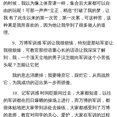
的时候，我以为像上体育课一样，集合后大家都可以自
由的玩呢！可那一声声“立正，稍息”打破了我的梦，让
我 有了此生以来的第一次苦，第一次累，可这种苦，这
种累是我所喜欢的，因为他让我学到了很多做人的道
理。
9、万博军训感 军训让我很烦恼，特别是那站军姿让
我很烦燥，可教官那些语重心长的话语让我深深了解
到，我，一个顶天立地的男子汉怎能向军训这个小苦低
头呢？怎能让它把
我的意志消磨掉；我要唾弃它，踩烂它，从而战胜
它，为我成功的迈出第一步而骄傲。
10、记军训感 时间眨眼间过去，大家都知道，以往
的军训都在烈日爆晒的操场上进行，而万博的军训，都
很体贴地把大家带到凉处去操练，大家都感受到了万博
的老师，教官对同学的关心、爱护，大家在军训的过程