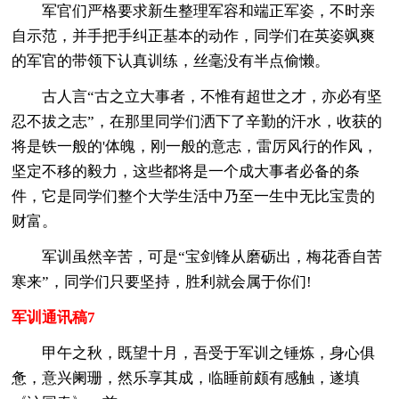
军官们严格要求新生整理军容和端正军姿，不时亲
自示范，并手把手纠正基本的动作，同学们在英姿飒爽
的军官的带领下认真训练，丝毫没有半点偷懒。
古人言“古之立大事者，不惟有超世之才，亦必有坚
忍不拔之志”，在那里同学们洒下了辛勤的汗水，收获的
将是铁一般的'体魄，刚一般的意志，雷厉风行的作风，
坚定不移的毅力，这些都将是一个成大事者必备的条
件，它是同学们整个大学生活中乃至一生中无比宝贵的
财富。
军训虽然辛苦，可是“宝剑锋从磨砺出，梅花香自苦
寒来”，同学们只要坚持，胜利就会属于你们!
军训通讯稿7
甲午之秋，既望十月，吾受于军训之锤炼，身心俱
惫，意兴阑珊，然乐享其成，临睡前颇有感触，遂填