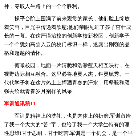
神，夺取人生路上的一个个胜利。
操平台阶上围满了前来观赏的家长，他们脸上绽放
着笑容，目光中传递着欣慰;他们亲眼见证了孩子茁壮成
长的一幕。在这严谨治校的创新学校新校区，创新学子
一个个犹如高耸入云的校门标识一样，透露出刚强的品
格和超越的情怀。
俯瞰校园，地面一片清脆和浩渺蓝天相互映衬，在
视野边际相互融合。这里必将地灵人杰，钟灵毓秀。一
代代学子将在这片热土上挥洒青春的汗水，用坚毅和顽
强去绘就青春岁月别样的风采!
军训通讯稿11
军训是精神上的洗礼，也是肉体上的折磨.军训留给
了我一个大大的”苦”字，也给了我一个大学生特有的理
性思维!甘于忍耐，甘于吃苦.军训是一个机会，是一个平