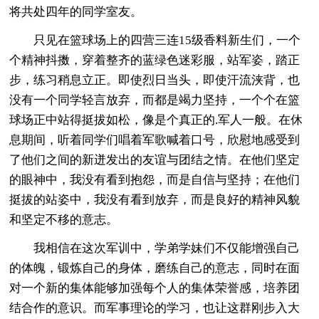
将共处四年的同学室友。
只见在篮球场上的四营三连15级香料新生们，一个
个精神抖擞，穿着整齐的蓝绿色迷彩服，站军姿，踏正
步，练习稍息立正。即使烈日当头，即使汗流浃背，也
没有一个同学轻言放弃，而都是竭力坚持，一个个在篮
球场正中站得挺拔如松，像是个真正的.军人一般。在休
息期间，听着同学们唱着军歌喊着口号，欣慰地感受到
了他们之间的新迸发出的友谊与团结之情。在他们坚定
的眼神中，我没有看到抱怨，而是自信与坚持；在他们
挺拔的站姿中，我没有看到放弃，而是良好的精神风貌
和坚定不移的意志。
我相信在这次军训中，学弟学妹们不仅能增强自己
的体魄，锻炼自己的身体，磨练自己的意志，同时在面
对一个新的集体能够加强每个人的集体荣誉感，培养团
结合作的意识。而军事理论的学习，也让这群刚步入大