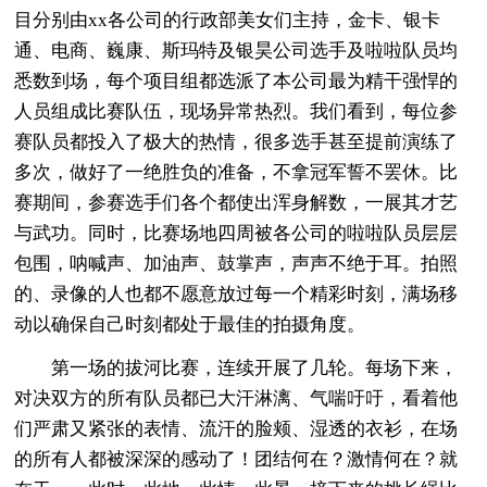
目分别由xx各公司的行政部美女们主持，金卡、银卡
通、电商、巍康、斯玛特及银昊公司选手及啦啦队员均
悉数到场，每个项目组都选派了本公司最为精干强悍的
人员组成比赛队伍，现场异常热烈。我们看到，每位参
赛队员都投入了极大的热情，很多选手甚至提前演练了
多次，做好了一绝胜负的准备，不拿冠军誓不罢休。比
赛期间，参赛选手们各个都使出浑身解数，一展其才艺
与武功。同时，比赛场地四周被各公司的啦啦队员层层
包围，呐喊声、加油声、鼓掌声，声声不绝于耳。拍照
的、录像的人也都不愿意放过每一个精彩时刻，满场移
动以确保自己时刻都处于最佳的拍摄角度。
第一场的拔河比赛，连续开展了几轮。每场下来，
对决双方的所有队员都已大汗淋漓、气喘吁吁，看着他
们严肃又紧张的表情、流汗的脸颊、湿透的衣衫，在场
的所有人都被深深的感动了！团结何在？激情何在？就