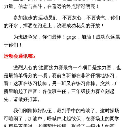
力量、信念与奋斗，在遥远的终点渐渐明亮！
参加跑步的'运动员们，不要灰心，不要丧气，你们
的汗水，挥洒在跑道上，浇灌成功花朵的开放！
为班级争光，你们最棒！gogo，加油！成功永远属
于你们！
运动会通讯稿5
激烈人心的`边面接力赛最终一个项目是接力赛，也
是最简单得分的一项，赛前各班都在非常仔细地练习，
看！这班在练习接棒，另一班又在练习伸棒。突然，广
播里响起了声音：各位班主任，三年级接力赛立刻起
先，请做好打算。
我们刚刚排好队伍，裁判手中的枪响了。这时操场
可喧闹了，加油声，呼喊声此起彼伏，在赛场上的同学
们更是不用说，老师帮忙指挥，形成了一幅动人的画