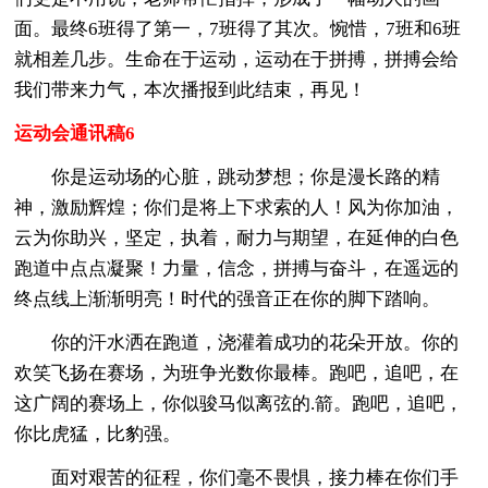
面。最终6班得了第一，7班得了其次。惋惜，7班和6班
就相差几步。生命在于运动，运动在于拼搏，拼搏会给
我们带来力气，本次播报到此结束，再见！
运动会通讯稿6
你是运动场的心脏，跳动梦想；你是漫长路的精
神，激励辉煌；你们是将上下求索的人！风为你加油，
云为你助兴，坚定，执着，耐力与期望，在延伸的白色
跑道中点点凝聚！力量，信念，拼搏与奋斗，在遥远的
终点线上渐渐明亮！时代的强音正在你的脚下踏响。
你的汗水洒在跑道，浇灌着成功的花朵开放。你的
欢笑飞扬在赛场，为班争光数你最棒。跑吧，追吧，在
这广阔的赛场上，你似骏马似离弦的.箭。跑吧，追吧，
你比虎猛，比豹强。
面对艰苦的征程，你们毫不畏惧，接力棒在你们手