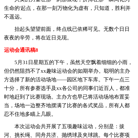
生命的'起点，在那一刻万物化为虚有，只知道，胜利并
不遥远。
抬起头望望前面，终点线已依稀可见。无数个日日
夜夜的辛劳，将在近日兑现。
运动会通讯稿8
5月31日星期五的下午，虽然天空飘着细细的小雨，
但仍然阻挡不了xx趣味运动会的如期举办。聪明的主办
方选择了新的活动场地——园区地下车库。下午一点三
十分，所有参赛选手及xx各公司的同事们近百人，都准
时地赶到了比赛现场。主办方也早已将活动场地布置妥
当，场地一边整齐地摆满了比赛的各式奖品，所有人都
忍不住地多瞄上几眼。
本次运动会共开展了五项趣味运动，分别是：拔
河、挑长绳、同舟共济、抛绣球及夹球跳。每个比赛项