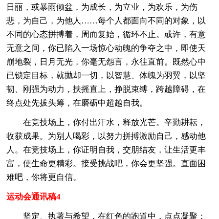
日丽，或暴雨倾盆，为成长，为立业，为欢乐，为伤
悲，为自己，为他人……每个人都面向不同的对象，以
不同的心态拼搏着，周而复始，循环不止。或许，有意
无意之间，你已陷入一场惊心动魄的争夺之中，即使天
崩地裂，日月无光，你毫无怨言，永往直前。既然心中
已锁定目标，就抛却一切，以智慧、体魄为羽翼，以坚
韧、刚强为动力，扶摇直上，挣脱束缚，跨越障碍，在
终点处先拔头筹，在磨砺中超越自我。
在竞技场上，你付出汗水，释放光芒。辛勤耕耘，
收获成果。为别人喝彩，以努力拼搏激励自己，感动他
人。在竞技场上，你证明自我，交朋结友，让生活更丰
富，使生命更精彩。接受挑战吧，你会更坚强。直面困
难吧，你将更自信。
运动会通讯稿4
坚定、执著与希望，在红色的跑道中，点点凝聚；