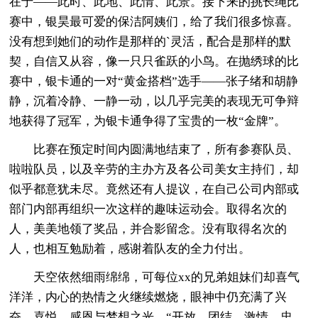
在于——此时、此地、此情、此景。接下来的挑长绳比
赛中，银昊最可爱的保洁阿姨们，给了我们很多惊喜。
没有想到她们的动作是那样的`灵活，配合是那样的默
契，自信又从容，像一只只雀跃的小鸟。在抛绣球的比
赛中，银卡通的一对“黄金搭档”选手——张子绪和胡静
静，沉着冷静、一静一动，以几乎完美的表现无可争辩
地获得了冠军，为银卡通争得了宝贵的一枚“金牌”。
比赛在预定时间内圆满地结束了，所有参赛队员、
啦啦队员，以及辛劳的主办方及各公司美女主持们，却
似乎都意犹未尽。竟然还有人提议，在自己公司内部或
部门内部再组织一次这样的趣味运动会。取得名次的
人，美美地领了奖品，并合影留念。没有取得名次的
人，也相互勉励着，感谢着队友的全力付出。
天空依然细雨绵绵，可每位xx的兄弟姐妹们却喜气
洋洋，内心的热情之火继续燃烧，眼神中仍充满了兴
奋、喜悦、感恩与梦想之光。“开放、团结、激情、忠