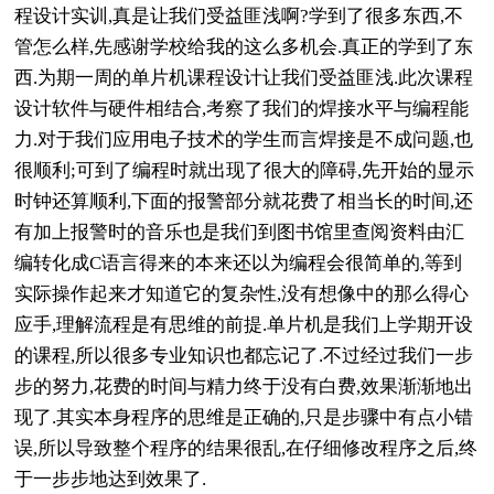
程设计实训,真是让我们受益匪浅啊?学到了很多东西,不
管怎么样,先感谢学校给我的这么多机会.真正的学到了东
西.为期一周的单片机课程设计让我们受益匪浅.此次课程
设计软件与硬件相结合,考察了我们的焊接水平与编程能
力.对于我们应用电子技术的学生而言焊接是不成问题,也
很顺利;可到了编程时就出现了很大的障碍,先开始的显示
时钟还算顺利,下面的报警部分就花费了相当长的时间,还
有加上报警时的音乐也是我们到图书馆里查阅资料由汇
编转化成C语言得来的本来还以为编程会很简单的,等到
实际操作起来才知道它的复杂性,没有想像中的那么得心
应手,理解流程是有思维的前提.单片机是我们上学期开设
的课程,所以很多专业知识也都忘记了.不过经过我们一步
步的努力,花费的时间与精力终于没有白费,效果渐渐地出
现了.其实本身程序的思维是正确的,只是步骤中有点小错
误,所以导致整个程序的结果很乱,在仔细修改程序之后,终
于一步步地达到效果了.