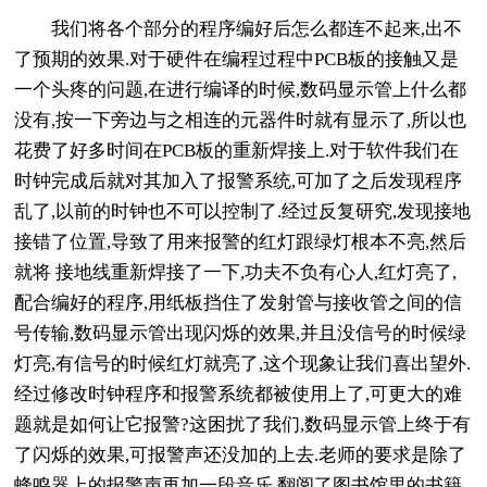
我们将各个部分的程序编好后怎么都连不起来,出不
了预期的效果.对于硬件在编程过程中PCB板的接触又是
一个头疼的问题,在进行编译的时候,数码显示管上什么都
没有,按一下旁边与之相连的元器件时就有显示了,所以也
花费了好多时间在PCB板的重新焊接上.对于软件我们在
时钟完成后就对其加入了报警系统,可加了之后发现程序
乱了,以前的时钟也不可以控制了.经过反复研究,发现接地
接错了位置,导致了用来报警的红灯跟绿灯根本不亮,然后
就将 接地线重新焊接了一下,功夫不负有心人,红灯亮了,
配合编好的程序,用纸板挡住了发射管与接收管之间的信
号传输,数码显示管出现闪烁的效果,并且没信号的时候绿
灯亮,有信号的时候红灯就亮了,这个现象让我们喜出望外.
经过修改时钟程序和报警系统都被使用上了,可更大的难
题就是如何让它报警?这困扰了我们,数码显示管上终于有
了闪烁的效果,可报警声还没加的上去.老师的要求是除了
蜂鸣器上的报警声再加一段音乐.翻阅了图书馆里的书籍,