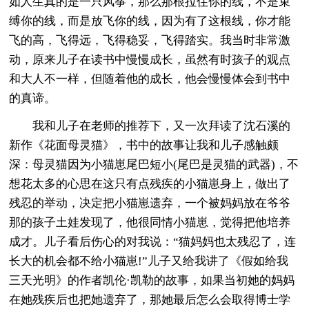
如人生真的是一只风筝，那么那根拉住你的线，不是束
缚你的线，而是放飞你的线，因为有了这根线，你才能
飞的高，飞得远，飞得稳妥，飞得踏实。我当时非常激
动，原来儿子在读书中慢慢成长，虽然有时孩子的观点
和大人不一样，但随着他的成长，他会慢慢体会到书中
的真谛。
我和儿子在老师的推荐下，又一次拜读了沈石溪的
新作《花面母灵猫》，书中的故事让我和儿子感触颇
深：母灵猫因为小猫崽尾巴短小(尾巴是灵猫的武器)，不
想花太多的心思在这只有点残疾的小猫崽身上，做出了
残忍的举动，决定把小猫崽遗弃，一个被妈妈放在爷爷
那的孩子土娃发现了，他很同情小猫崽，觉得把他培养
成才。儿子看后伤心的对我说：“猫妈妈也太残忍了，连
长大的机会都不给小猫崽!”儿子又给我讲了《假如给我
三天光明》的作者凯伦·凯勒的故事，如果当初她的妈妈
在她残疾后也把她遗弃了，那她最后怎么会取得博士学