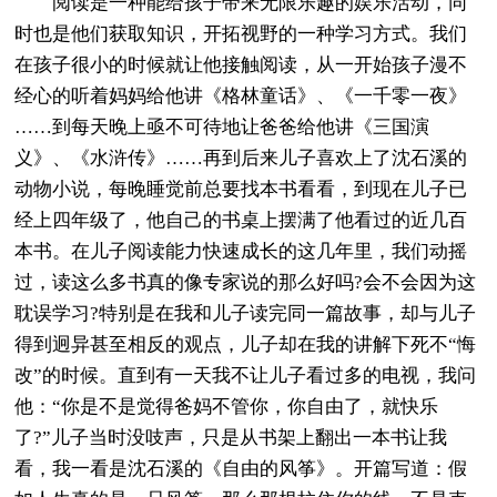
阅读是一种能给孩子带来无限乐趣的娱乐活动，同
时也是他们获取知识，开拓视野的一种学习方式。我们
在孩子很小的时候就让他接触阅读，从一开始孩子漫不
经心的听着妈妈给他讲《格林童话》、《一千零一夜》
……到每天晚上亟不可待地让爸爸给他讲《三国演
义》、《水浒传》……再到后来儿子喜欢上了沈石溪的
动物小说，每晚睡觉前总要找本书看看，到现在儿子已
经上四年级了，他自己的书桌上摆满了他看过的近几百
本书。在儿子阅读能力快速成长的这几年里，我们动摇
过，读这么多书真的像专家说的那么好吗?会不会因为这
耽误学习?特别是在我和儿子读完同一篇故事，却与儿子
得到迥异甚至相反的观点，儿子却在我的讲解下死不“悔
改”的时候。直到有一天我不让儿子看过多的电视，我问
他：“你是不是觉得爸妈不管你，你自由了，就快乐
了?”儿子当时没吱声，只是从书架上翻出一本书让我
看，我一看是沈石溪的《自由的风筝》。开篇写道：假