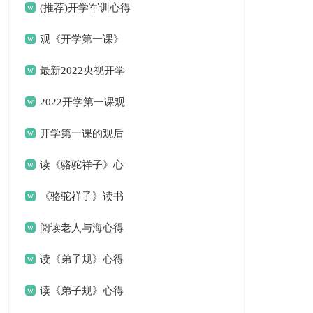
（精选5篇）
(推荐)开学军训心得
体会13篇
观《开学第一课》
有感作文750字
最新2022央视开学
第一课“先辈的旗帜”观
2022开学第一课观
后感
后感：《开学第一课》
开学第一课的观后
感作文600字
读《骆驼祥子》心
得体会精选14篇
《骆驼祥子》读书
心得体会（通用17篇）
阅读老人与海心得
体会(6篇)
读《弟子规》心得
体会(集锦15篇)
读《弟子规》心得