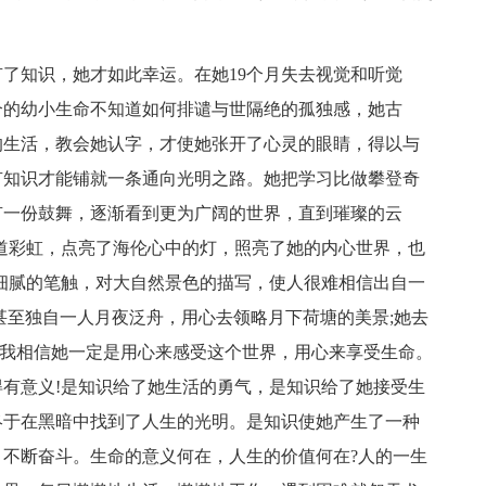
知识，她才如此幸运。在她19个月失去视觉和听觉
个的幼小生命不知道如何排谴与世隔绝的孤独感，她古
的生活，教会她认字，才使她张开了心灵的眼睛，得以与
有知识才能铺就一条通向光明之路。她把学习比做攀登奇
有一份鼓舞，逐渐看到更为广阔的世界，直到璀璨的云
道彩虹，点亮了海伦心中的灯，照亮了她的内心世界，也
细腻的笔触，对大自然景色的描写，使人很难相信出自一
甚至独自一人月夜泛舟，用心去领略月下荷塘的美景;她去
……我相信她一定是用心来感受这个世界，用心来享受生命。
有意义!是知识给了她生活的勇气，是知识给了她接受生
终于在黑暗中找到了人生的光明。是知识使她产生了一种
不断奋斗。生命的意义何在，人生的价值何在?人的一生