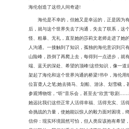
海伦创造了这些人间奇迹!
海伦是不幸的，但她又是幸运的，正是因为有了
后，就与这个世界失去了沟通，失去了联系，这
怪、粗暴、无礼，直至她的莎莉文老师走进了她
人沟通。一接触到了知识，孤独的海伦意识到只
山险峰，跌倒了再爬上去，每得到一点进步，就
端、蓝天的深处、希望的顶峰!这些知识，像一道
架起了海伦和这个世界沟通的桥梁!书中，海伦用
位盲聋人之笔;她去骑马、划船、游泳、划雪橇，
参观博物馆，“听”音乐会，甚至去“欣赏”歌剧
她远比我们这些正常人活得幸福、活得充实、活得
命挑战的力量，使她能以惊人的毅力面对困境，
信仰：现实环境固然可怕，但人类应该抱有希望，