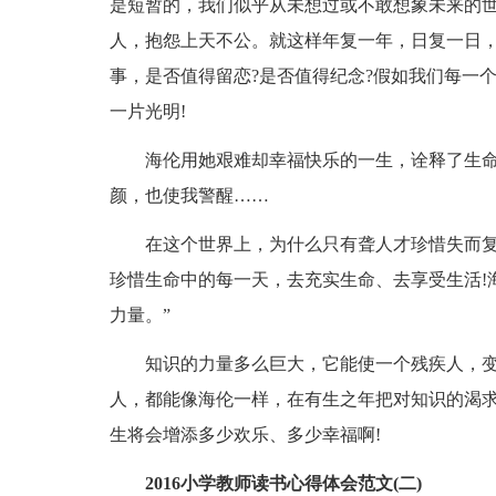
是短暂的，我们似乎从未想过或不敢想象未来的
人，抱怨上天不公。就这样年复一年，日复一日
事，是否值得留恋?是否值得纪念?假如我们每一
一片光明!
海伦用她艰难却幸福快乐的一生，诠释了生命
颜，也使我警醒……
在这个世界上，为什么只有聋人才珍惜失而复得
珍惜生命中的每一天，去充实生命、去享受生活!
力量。”
知识的力量多么巨大，它能使一个残疾人，变
人，都能像海伦一样，在有生之年把对知识的渴
生将会增添多少欢乐、多少幸福啊!
2016小学教师读书心得体会范文(二)