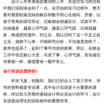
会计工作本来就是繁琐的工作，在这次实习的过程
中我们深刻体会到了一点。在开始的实习过程中，整天
要对着那枯燥无味的账目和数字而心生烦闷、厌倦，以
致于简单的填写凭证、记账都会错漏百出，试算不平。
出错越多，越是心浮气躁，越是心浮气躁，出错就越
多，构成恶性循环。到之后，我认识到了这一不足之处
之后，就静下心来，仔细研究分析，不但速度加快了，
效率也提高了，起到了事半功倍的效果。所以，在财会
工作中切忌粗心大意，马虎了事，心浮气躁。其实做任
何事都一样，都需要有一颗平常心。
会计实训自我评价3
时光飞逝，转眼间，我们已经步入了第三学年，所
学的资料都是专业课，其中会计实训是十分重要的课
程，经过前几学期对基础会计和企业会计的学习，会计
实训是由理论到实际操作的重要转变。