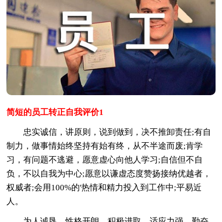
简短的员工转正自我评价1
忠实诚信，讲原则，说到做到，决不推卸责任;有自
制力，做事情始终坚持有始有终，从不半途而废;肯学
习，有问题不逃避，愿意虚心向他人学习;自信但不自
负，不以自我为中心;愿意以谦虚态度赞扬接纳优越者，
权威者;会用100%的'热情和精力投入到工作中;平易近
人。
为人诚恳，性格开朗，积极进取，适应力强、勤奋