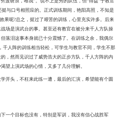
波斩浪，唯我”。说不上是秀的队伍，但“得益”于教官
，还挺与口号相照应的。正式训练期间，艳阳高照，不知是
了效果呢?总之，挺过了艰苦的训练，心里充实许多。后来
主战场是演武台的事。甚至还有教官在被分来千人方队操
，但落泪这事本身就已十分震憾了。在训练之余，我偶尔
，千人阵的训练相当轻松，可学生与教官不同，学生不那
欢的，然而见识过了威势浩大的正步方队，千人方阵的内
种渴望上演武场的心情，又多了几分理解。
学开头，不枉来此练一遭，最后的汇演，希望能有个圆
下一个目标也没有，特别是军训，我没有信心战胜军