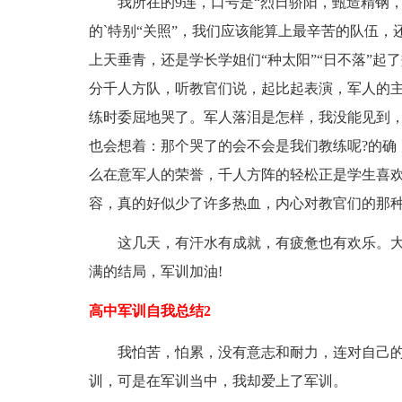
我所在的9连，口号是“烈日骄阳，甄造精钢，劈
的`特别“关照”，我们应该能算上最辛苦的队伍
上天垂青，还是学长学姐们“种太阳”“日不落”起
分千人方队，听教官们说，起比起表演，军人的
练时委屈地哭了。军人落泪是怎样，我没能见到
也会想着：那个哭了的会不会是我们教练呢?的确
么在意军人的荣誉，千人方阵的轻松正是学生喜
容，真的好似少了许多热血，内心对教官们的那
这几天，有汗水有成就，有疲惫也有欢乐。大
满的结局，军训加油!
高中军训自我总结2
我怕苦，怕累，没有意志和耐力，连对自己的
训，可是在军训当中，我却爱上了军训。