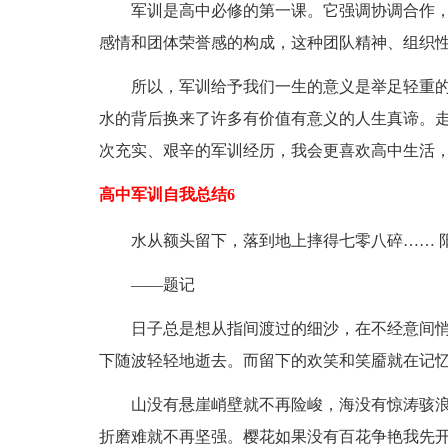
军训是高中必修的第一课。它强调协调合作，不
感情和团体荣誉感的构成，这种团队精神、组织
所以，军训给予我们一生的意义是举足轻重的
水的背后换来了许多有价值有意义的人生真谛。
次充实、艰辛的军训经历，我会更喜欢高中生活
高中军训自我总结6
水从额头留下，落到地上摔得七零八碎…… 阳
——题记
日子总是想从指间渡过的细沙，在不经意间悄
下随波轻轻地逝去。而留下的欢笑和笑靥就在记
山没有悬崖峭壁就不再险峻，海没有惊涛骇浪
折磨难就不再坚强。樱花如果没有百花争艳我先开