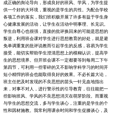
成正确的舆论导向，形成良好的班风、学风，为学生提
供一个好的大环境，重视的是学生的共性。为配合学校
各项工作的落实，我们班积极开展了许多有益于学生身
心健康发展的活动，让学生在活动中明事理、长见识。
学生自尊心也很强，直接的批评换回来的可能是思想的
叛逆，利用班会课对学生进行思想教育的好处，就是避
免单调重复的批评说教而引起学生的反感，容易为学生
接受，能切实帮助学生澄清思想上的模糊认识，提高学
生的思想境界。但开班会课不一定都要等到每周二下午
第四节，可利用一些零碎的又不影响学科学习的时间开
短小精悍的班会也能取得良好的效果。不必长篇大论，
班主任把及时发现的不良思想的苗头一针见血地指出
来，对事不对人，进行警示性的引导教育，往往能把一
些影响班风、学风的不良思想消灭在萌芽阶段。而重视
与学生的思想交流，多与学生谈心，注重的是学生的个
性和因材施教。我常利用课余时间和学生促膝谈心，及