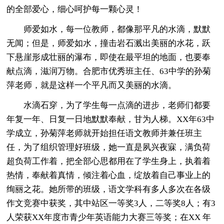
的全部爱心，细心呵护每一颗心灵！
师爱如水，每一位教师，都像那平凡的水滴，默默
无闻；但是，师爱如水，撞击岩石溅出美丽的水花，跃
下悬崖形成壮丽的瀑布，即使在最平坦的地面，也要奉
献点滴，滋润万物。合肥市优秀班主任、63中学的孙菊
萍老师，就是这样一个平凡而又美丽的水滴。
水滴石穿，为了学生每一点滴的进步，老师们都要
年复一年、日复一日地默默奉献，甘为人梯。XX年63中
学成立，孙菊萍老师就开始担任语文教师并兼任班主
任，为了组织管理好班级，她一直是夙兴夜寐，满负荷
超负荷工作着，把全部心思都用在了学生身上，执着着
热情，奉献着真情，倾注着心血，绽放着自己事业上的
绚丽之花。她所带的班级，语文学科有多人多次在各级
作文竞赛中获奖，其中站区一等奖3人，二等奖8人；有3
人荣获XX年度市青少年英语能力大赛三等奖；在XX 年