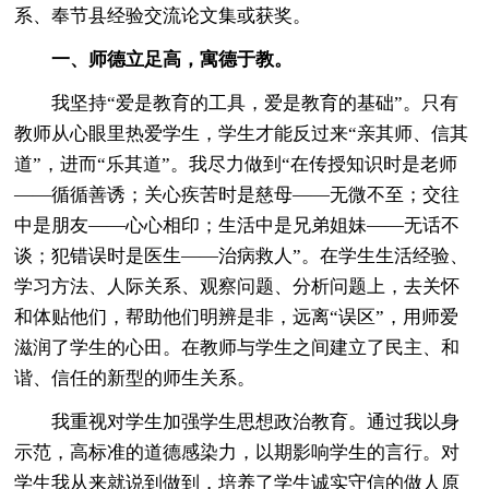
系、奉节县经验交流论文集或获奖。
一、师德立足高，寓德于教。
我坚持“爱是教育的工具，爱是教育的基础”。只有
教师从心眼里热爱学生，学生才能反过来“亲其师、信其
道”，进而“乐其道”。我尽力做到“在传授知识时是老师
——循循善诱；关心疾苦时是慈母——无微不至；交往
中是朋友——心心相印；生活中是兄弟姐妹——无话不
谈；犯错误时是医生——治病救人”。在学生生活经验、
学习方法、人际关系、观察问题、分析问题上，去关怀
和体贴他们，帮助他们明辨是非，远离“误区”，用师爱
滋润了学生的心田。在教师与学生之间建立了民主、和
谐、信任的新型的师生关系。
我重视对学生加强学生思想政治教育。通过我以身
示范，高标准的道德感染力，以期影响学生的言行。对
学生我从来就说到做到，培养了学生诚实守信的做人原