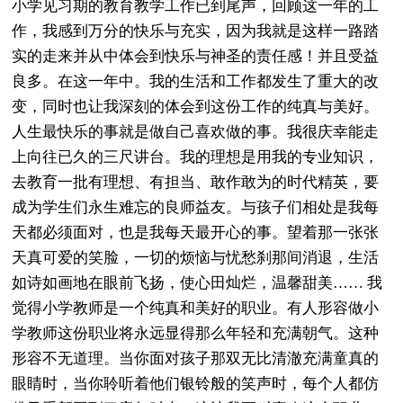
小学见习期的教育教学工作已到尾声，回顾这一年的工
作，我感到万分的快乐与充实，因为我就是这样一路踏
实的走来并从中体会到快乐与神圣的责任感！并且受益
良多。在这一年中。我的生活和工作都发生了重大的改
变，同时也让我深刻的体会到这份工作的纯真与美好。
人生最快乐的事就是做自己喜欢做的事。我很庆幸能走
上向往已久的三尺讲台。我的理想是用我的专业知识，
去教育一批有理想、有担当、敢作敢为的时代精英，要
成为学生们永生难忘的良师益友。与孩子们相处是我每
天都必须面对，也是我每天最开心的事。望着那一张张
天真可爱的笑脸，一切的烦恼与忧愁刹那间消退，生活
如诗如画地在眼前飞扬，使心田灿烂，温馨甜美…… 我
觉得小学教师是一个纯真和美好的职业。有人形容做小
学教师这份职业将永远显得那么年轻和充满朝气。这种
形容不无道理。当你面对孩子那双无比清澈充满童真的
眼睛时，当你聆听着他们银铃般的笑声时，每个人都仿