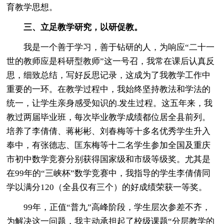
育教学思想。
三、立足教学研究，以研促教。
我是一个善于学习，善于钻研的人，为响应“二十一
世的教师应是科研型教师”这一号召，我常在课后认真反
思，细致总结，写好反思记录，这成为了我教学工作中
重要的一环。在教学过程中，我始终坚持教法和学法的
统一，让学生亲身感受知识的.发生过程。这五年来，我
教过两届毕业班，每次毕业教学成绩都位居全县前列。
培养了李倩倩、蒋彬彬、刘春梅等十多名优秀学生升入
奉中，有张德志、匡东梅等十二名学生参加全国及重庆
市初中数学竞赛分别获得国家级和市级等级奖。尤其是
在99年的“三峡杯”数学竞赛中，我指导的学生李倩倩同
学以满分120（全县仅有三个）的好成绩荣获一等奖。
99年，正值“普九”高峰阶段，学生层次参差不齐，
为解决这一问题，我主动承担起了校级课题“分层教学的