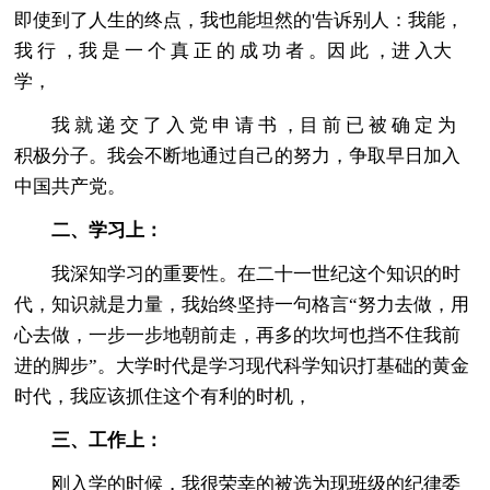
即使到了人生的终点，我也能坦然的'告诉别人：我能，
我 行 ，我 是 一 个 真 正 的 成 功 者 。因 此 ，进 入大
学，
我 就 递 交 了 入 党 申 请 书 ，目 前 已 被 确 定 为
积极分子。我会不断地通过自己的努力，争取早日加入
中国共产党。
二、学习上：
我深知学习的重要性。在二十一世纪这个知识的时
代，知识就是力量，我始终坚持一句格言“努力去做，用
心去做，一步一步地朝前走，再多的坎坷也挡不住我前
进的脚步”。大学时代是学习现代科学知识打基础的黄金
时代，我应该抓住这个有利的时机，
三、工作上：
刚入学的时候，我很荣幸的被选为现班级的纪律委