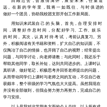
回 顾 过 去 ，曾 激 情 满 怀 ，展 望 未 来 ，任 重 道
远 。在 新 的 学 年 里 ，我 将 一 如 既 往 、与 时 俱 进的
做好一个团员，协助我校团支部开创工作新局面。
用知识来武装自 己 的 头 脑 。首 先，合 理 安 排 时
间 ，调 整 好 作 息 时 间 ，分 配 好学 习、工 作、娱 乐
的 时 间 。其次，认 真 对 待 考 试 ，考前认真复习。另
外，积极阅读有关书籍和资料，扩大自己的知识面，不
仅陶冶了自己的情操，也开阔了自己的视野；经常提出
问题，与同学讨论，向老师请教；与此同时，我还乐于
帮助其他同学，取长补短，达到共同进步的。上课时认
真听讲、做好笔记，积极思考并回答老师提出的问题，
从而带动同学们上课时与老师之间的互动，不仅自己收
获颇丰，整个班级的学习气氛也大大提高。虽然我现在
并没有全部做到，但我会努力努力再努力，完成自己的
学习安排。
以上是我对这学期各方面的个人总结，以上所有成