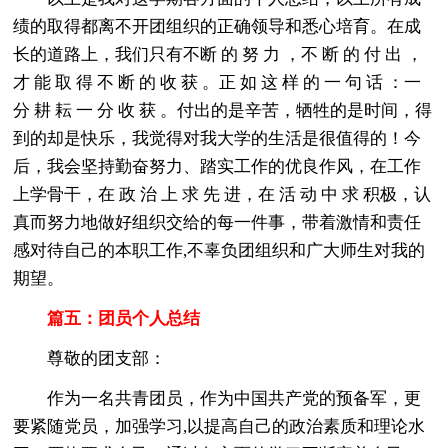
绩的取得都离不开团组织的正确领导和悉心培育。在成
长的道路上，我们只有不断 的 努 力 ，不 断 的 付 出 ，
才 能 取 得 不 断 的 收 获 。正 如 这 样 的 一 句 话 ：一
分 耕 耘 一 分 收 获 。付出的是辛苦，牺牲的是时间，得
到的却是快乐，我觉得对我大学的生活是很值得的！今
后，我会坚持勤奋努力、踏实工作的优良作风，在工作
上学骨干，在 政 治 上 求 先 进，在 活 动 中 求 积极，认
真而努力地做好组织交给的每一件事，带着激情和责任
感对待自己的本职工作,不辜负团组织和广大师生对我的
期望。
篇五：团员个人总结
尊敬的团支部：
作为一名共青团员，作为中国共产党的预备军，更
要紧随党员，加强学习,以提高自己的政治素质和理论水