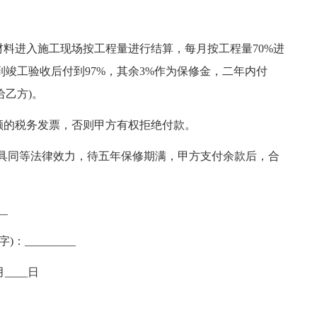
料进入施工现场按工程量进行结算，每月按工程量70%进
到竣工验收后付到97%，其余3%作为保修金，二年内付
乙方)。
额的税务发票，否则甲方有权拒绝付款。
同等法律效力，待五年保修期满，甲方支付余款后，合
_
：_________
月____日