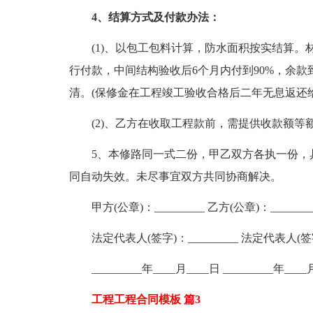
4、结算方式及付款办法：
(1)、以包工包料计算，防水面积按实结算。材
行付款，中间结构验收后6个月内付到90%，余款
清。(保修金在工程竣工验收合格后二年无息返还给
(2)、乙方在收取工程款前，需提供收款额等
5、本修路同一式二份，甲乙双方各执一份，具
同自动失效。未尽事宜双方共同协商解决。
甲方(公章)：_________ 乙方(公章)：________
法定代表人(签字)：_________ 法定代表人(签字)
_________年____月____日 _________年____
工程工程合同模板 篇3