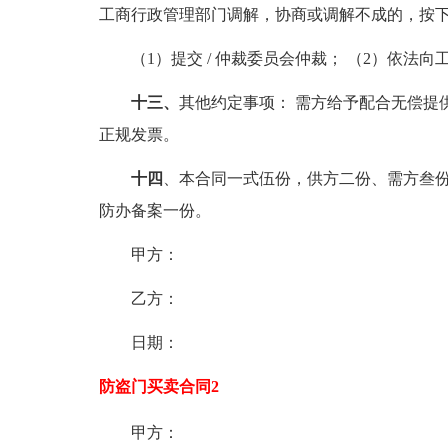
工商行政管理部门调解，协商或调解不成的，按下列
（1）提交 / 仲裁委员会仲裁； （2）依法向
十三、
其他约定事项： 需方给予配合无偿提
正规发票。
十四
、本合同一式伍份，供方二份、需方叁
防办备案一份。
甲方：
乙方：
日期：
防盗门买卖合同2
甲方：