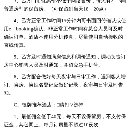
3、乙方门市优惠价不低于网络售价，每天有2—3间
普通房型的保留房。（可保留到当天18—20点）
4、乙方正常工作时间15分钟内可书面回传确认或使
用e—booking确认。非正常工作时间有总台人员可及时
确认订单。酒店不使用分机传真，尽量使用自动接收的
直线传真。
5、乙方及时通知满房信息和调价通知，调动负责订
房中心销售人员及时通知，并留应急手机号。
6、乙方配合做好每天夜审与日审工作，遇到客人增
订、换房、换姓名登记应做好记录，夜审与日审及时告
知。
C、银牌推荐酒店：□请打∨选择
1、最低佣金低于40元，每天不设保留房，不支付保
证金，其它同上。每月订房量不超过10夜次