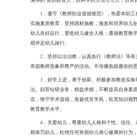
渊博的`知识教育人，以科学的方法引导人，以良
1．遵守《教师职业道德规范》，热爱本职工作
实施素质教育，坚持因材施教，激发和培养幼儿
幼儿良好品行，塑造幼儿健全人格；遵循教育教
观评定幼儿操行。
2．坚持以法治教，认真执行《教师法》等有关
有损教师形象和尊严的活动。不传播低级庸俗的
3．好学上进，勇于创新。积极参加教改实验和
法。刻苦钻研业务，精益求精，不断提高自身素
念，恪守学术道德，发扬优良学风，拓宽知识视
教育教学水平。
4．关爱幼儿，尊重幼儿人格和个性。信任、亲
相体罚幼儿，杜绝任何有损幼儿身心健康的行为，