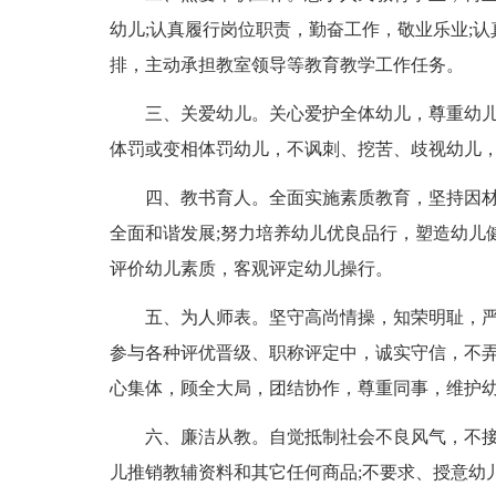
幼儿;认真履行岗位职责，勤奋工作，敬业乐业;
排，主动承担教室领导等教育教学工作任务。
三、关爱幼儿。关心爱护全体幼儿，尊重幼儿人
体罚或变相体罚幼儿，不讽刺、挖苦、歧视幼儿
四、教书育人。全面实施素质教育，坚持因材
全面和谐发展;努力培养幼儿优良品行，塑造幼儿
评价幼儿素质，客观评定幼儿操行。
五、为人师表。坚守高尚情操，知荣明耻，严
参与各种评优晋级、职称评定中，诚实守信，不弄
心集体，顾全大局，团结协作，尊重同事，维护
六、廉洁从教。自觉抵制社会不良风气，不接受
儿推销教辅资料和其它任何商品;不要求、授意幼