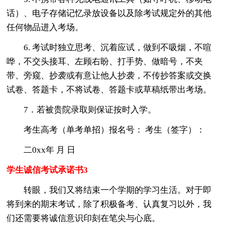
话）、电子存储记忆录放设备以及除考试规定外的其他
任何物品进入考场。
6. 考试时独立思考、沉着应试，做到不吸烟，不喧
哗，不交头接耳、左顾右盼、打手势、做暗号，不夹
带、旁窥、抄袭或有意让他人抄袭，不传抄答案或交换
试卷、答题卡，不将试卷、答题卡或草稿纸带出考场。
7．若被贵院录取则保证按时入学。
考生高考（单考单招）报名号： 考生（签字）：
二0xx年 月 日
学生诚信考试承诺书3
转眼，我们又将结束一个学期的学习生活。对于即
将到来的期末考试，除了积极备考、认真复习以外，我
们还需要将诚信意识印刻在笔尖与心底。