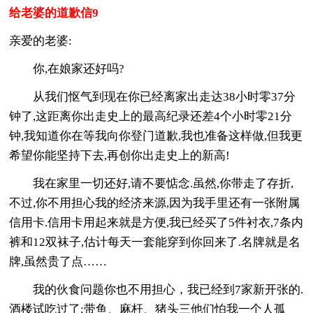
给老婆的道歉信9
亲爱的老婆:
你,在娘家还好吗?
从我们怄气到现在你已经离家出走达38小时零37分
钟了,这距离你出走史上的最高纪录还差4个小时零21分
钟,我知道你在等我向你登门道歉,我也准备这样做,但我更
希望你能坚持下去,再创你出走史上的新高!
我在家里一切还好,请不要惦念.虽然,你带走了存折,
不过,你不用担心我的经济来源,因为我手里还有一张附属
信用卡.信用卡用起来就是方便,我已经买了5件衬衣,7条内
裤和12双袜子,估计每天一套能穿到你回来了.名牌就是名
牌,虽然贵了点……
我的伙食问题你也不用担心，我已经到7家新开张的.
酒楼试吃过了;带鱼、麻杆、猪头三他们怕我一个人孤