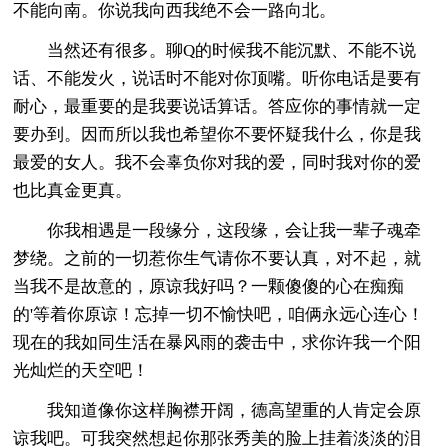
不能向南。你说我向西我绝不会一路向北。
当然还有很多。聊Q的时候我不能沉默、不能不说
话、不能发火，说话时不能对你顶嘴。听你电话是要有
耐心，最重要的是我要说话算话。答应你的事情就一定
要办到。因而所以我也希望你不要怀疑我什么，你是我
最爱的女人。我不会辜负你对我的爱，同时我对你的爱
也比真金更真。
你我相遇是一段缘分，这段缘，会让我一辈子魂牵
梦绕。之前的一切惹你生气请你不要认真，对不起，就
当我不是故意的，原谅我好吗？一颗傻傻的心在痴痴
的'等着你原谅！忘掉一切不愉快吧，咱俩永远心连心！
现在的我如同生活在暴风雨的袭击中，求你许我一个阳
光灿烂的天空吧！
我知道像你这样胸襟开阔，德高望重的人肯定会原
谅我吧。可我突然想起你那张秀美的脸上挂着淡淡的泪