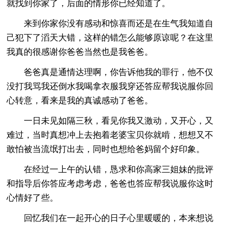
就找到你家了，后面的情形你已经知道了。
来到你家你没有感动和惊喜而还是在生气我知道自
己犯下了滔天大错，这样的错怎么能够原谅呢？在这里
我真的很感谢你爸爸当然也是我爸爸。
爸爸真是通情达理啊，你告诉他我的罪行，他不仅
没打我骂我还倒水我喝拿衣服我穿还答应帮我说服你回
心转意，看来是我的真诚感动了爸爸。
一日未见如隔三秋，看见你我又激动，又开心，又
难过，当时真想冲上去抱着老婆宝贝你就啃，想想又不
敢怕被当流氓打出去，同时也想给爸妈留个好印象。
在经过一上午的认错，恳求和你高家三姐妹的批评
和指导后你答应考虑考虑，爸爸也答应帮我说服你这时
心情好了些。
回忆我们在一起开心的日子心里暖暖的，本来想说