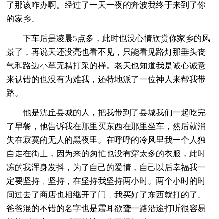
了那该咋办啊。经过了一天一夜的奔波我终于来到了你
的家乡。
下车后是凌晨5点多，此时也没心情欣赏你家乡的风
景了，再说天还没亮也看不见，只能看见路灯那垂头丧
气和路边小草无精打采的样。老天也知道我是诚心诚意
来认错的也没有为难我，还特地派了一位神人来帮我带
路。
他是沈丘县城的人，把我带到了县城我们一起吃完
了早餐，他告诉我在那里买东西在那里坐车，然后就消
失在寂寞的无人的黑夜里。在呼呼的冷风里我一个人独
自走在街上，因为来的匆忙也没有穿太多的衣服，此时
冻的我浑身发抖，为了自己的爱情，自己以后幸福我一
定要坚持，坚持，在坚持我坚持两小时。两个小时的时
间过去了商店也相继开了门，我买好了东西就打的了。
爸爸混的不错的名字也是震耳欲聋一路沿途打听很容易