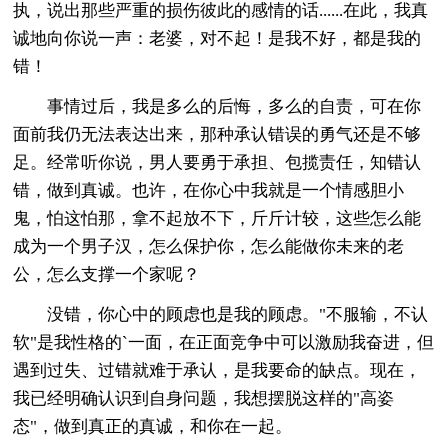
执，说出那些严重的损伤彼此的感情的话......在此，我真
诚地向你说一声：老婆，对不起！是我不好，都是我的
错！
事情过后，我是多么的后悔，多么的自责，可在你
面前我仍无法表达出来，那种承认错误的勇气还是不够
足。经常听你说，男人要勇于承担、包揽责任，知错认
错，做到真诚。也许，在你心中我就是一个情感胆小
鬼，怕这怕那，拿不起放不下，斤斤计较，这些怎么能
成为一个男子汉，怎么保护你，怎么能做你未来的老
公，怎么支撑一个家呢？
没错，你心中的顾虑也是我的顾虑。"不服输，不认
软"是我性格的`一面，在正面竞争中可以激励我奋进，但
遇到过失、过错就难于承认，是我要命的缺点。现在，
我已经明确认识到自身问题，我想摆脱这样的"高姿
态"，做到真正的真诚，和你在一起。