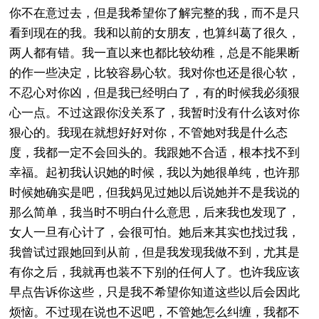
你不在意过去，但是我希望你了解完整的我，而不是只
看到现在的我。我和以前的女朋友，也算纠葛了很久，
两人都有错。我一直以来也都比较幼稚，总是不能果断
的作一些决定，比较容易心软。我对你也还是很心软，
不忍心对你凶，但是我已经明白了，有的时候我必须狠
心一点。不过这跟你没关系了，我暂时没有什么该对你
狠心的。我现在就想好好对你，不管她对我是什么态
度，我都一定不会回头的。我跟她不合适，根本找不到
幸福。起初我认识她的时候，我以为她很单纯，也许那
时候她确实是吧，但我妈见过她以后说她并不是我说的
那么简单，我当时不明白什么意思，后来我也发现了，
女人一旦有心计了，会很可怕。她后来其实也找过我，
我曾试过跟她回到从前，但是我发现我做不到，尤其是
有你之后，我就再也装不下别的任何人了。也许我应该
早点告诉你这些，只是我不希望你知道这些以后会因此
烦恼。不过现在说也不迟吧，不管她怎么纠缠，我都不