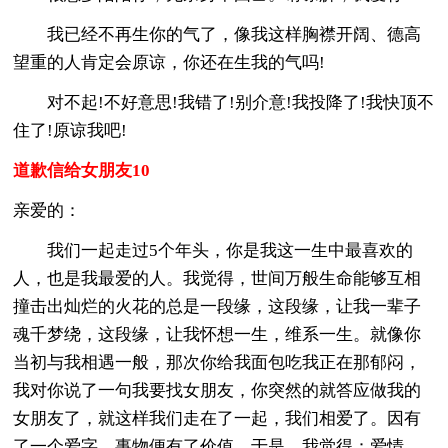
我已经不再生你的气了，像我这样胸襟开阔、德高
望重的人肯定会原谅，你还在生我的气吗!
对不起!不好意思!我错了!别介意!我投降了!我快顶不
住了!原谅我吧!
道歉信给女朋友10
亲爱的：
我们一起走过5个年头，你是我这一生中最喜欢的
人，也是我最爱的人。我觉得，世间万般生命能够互相
撞击出灿烂的火花的总是一段缘，这段缘，让我一辈子
魂千梦绕，这段缘，让我怀想一生，维系一生。就像你
当初与我相遇一般，那次你给我面包吃我正在那郁闷，
我对你说了一句我要找女朋友，你突然的就答应做我的
女朋友了，就这样我们走在了一起，我们相爱了。因有
了一个爱字，事物便有了价值，于是，我觉得：爱情