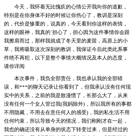
今天，我怀着无比愧疚的心情公开我向你的道歉，
特别是在你身体不好的时候让你伤心了，教训是深刻
的，代价是惨重的，说真的，今天看到你这样的表情，
这样的眼神，我真的`担心了，担心因为这件事情你会跟
我擦肩而过，那样我就成了冬天里的麦苗，高原上的小
草，我将吸取这次深刻的教训，我保证今后此类此系事
件绝不再犯，以下是整个事情大概情况及本人的态度，
请你详阅
本次事件，我负全部责任，我也承认我的全部错
误，和***的聊天记录让你看到了，但我承认没有任何现
实中的关系，之前的我是散漫惯了，长那么大了，从来
没有任何一个女人管过我(我妈除外)，所以我所有的事都
不用隐藏，不用去在意任何人的感受)，我的私生活不用
任何约束，所以导致今天的情况，我们刚刚才在一起，
我也的确还没有从单身的状态下转变过来，但是经过的