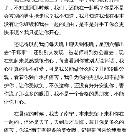
了，不知道到那时候，我们，还能在一起吗？你是不是
会被别的男生抢走呢？我不知道，我只知道我现在根本
没有让你继续和我在一起的理由，是不是分手了你会更
快乐呢？我只想让你开心。
还记得以前我们每天晚上聊天到很晚，星期六都出
去“干坏事”，还别别人发现，被老师叫到办公室去，现
在想起来总感觉很伤心，每当看到你被别人说坏话，我
心里真的很不好受，可是我又能做什么呢？只能冷眼旁
观，看着你独自承担痛苦，我作为你的男朋友却不能保
护你，让你受欺负，不仅这样，还没有好好安慰你，害
你流了那么多的眼泪，我不是一个合格的男朋友，不能
让你开心。
在暑假的时候，我去了南宁，本来想留下来和你在
一起的，但还是去了，去到后才后悔，离开你是多么的
痛苦，你说“南宁有很多的美女哦，记得带回来给我看看