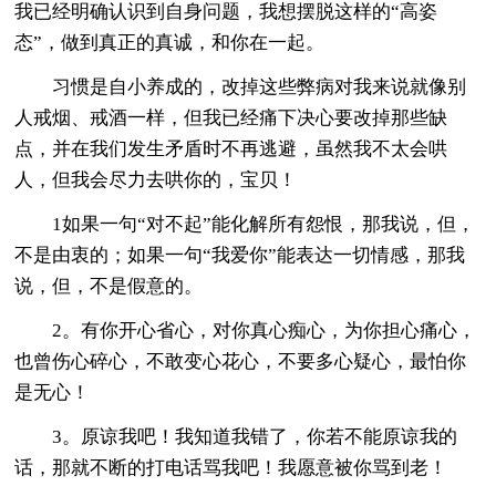
我已经明确认识到自身问题，我想摆脱这样的“高姿
态”，做到真正的真诚，和你在一起。
习惯是自小养成的，改掉这些弊病对我来说就像别
人戒烟、戒酒一样，但我已经痛下决心要改掉那些缺
点，并在我们发生矛盾时不再逃避，虽然我不太会哄
人，但我会尽力去哄你的，宝贝！
1如果一句“对不起”能化解所有怨恨，那我说，但，
不是由衷的；如果一句“我爱你”能表达一切情感，那我
说，但，不是假意的。
2。有你开心省心，对你真心痴心，为你担心痛心，
也曾伤心碎心，不敢变心花心，不要多心疑心，最怕你
是无心！
3。原谅我吧！我知道我错了，你若不能原谅我的
话，那就不断的打电话骂我吧！我愿意被你骂到老！