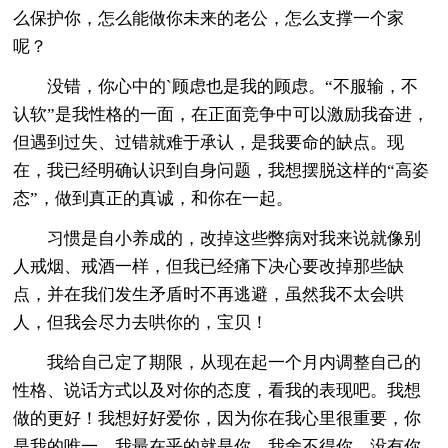
么保护你，怎么能做你未来的老公，怎么支撑一个家
呢？
没错，你心中的`顾虑也是我的顾虑。“不服输，不
认软”是我性格的一面，在正面竞争中可以激励我奋进，
但遇到过失、过错就难于承认，是我要命的缺点。现
在，我已经明确认识到自身问题，我想摆脱这样的“高姿
态”，做到真正的真诚，和你在一起。
习惯是自小养成的，改掉这些弊病对我来说就像别
人戒烟、戒酒一样，但我已经痛下决心要改掉那些缺
点，并在我们发生矛盾时不再逃避，虽然我不太会哄
人，但我会尽力去哄你的，宝贝！
我给自己定了期限，从现在起一个月内调整自己的
性格、说话方式以及对你的态度，看我的表现吧。我想
做的更好！我想好好爱你，因为你在我心里很重要，你
是我的唯一，我最在乎的就是你，我舍不得你，没有你