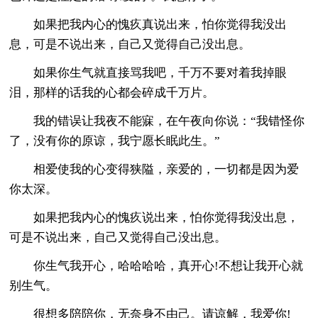
如果把我内心的愧疚真说出来，怕你觉得我没出
息，可是不说出来，自己又觉得自己没出息。
如果你生气就直接骂我吧，千万不要对着我掉眼
泪，那样的话我的心都会碎成千万片。
我的错误让我夜不能寐，在午夜向你说：“我错怪你
了，没有你的原谅，我宁愿长眠此生。”
相爱使我的心变得狭隘，亲爱的，一切都是因为爱
你太深。
如果把我内心的愧疚说出来，怕你觉得我没出息，
可是不说出来，自己又觉得自己没出息。
你生气我开心，哈哈哈哈，真开心!不想让我开心就
别生气。
很想多陪陪你，无奈身不由己。请谅解，我爱你!