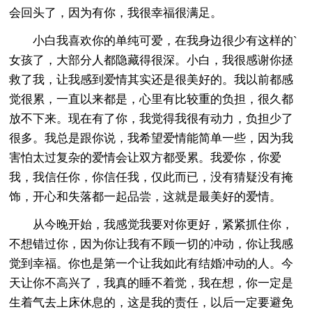
会回头了，因为有你，我很幸福很满足。
小白我喜欢你的单纯可爱，在我身边很少有这样的`
女孩了，大部分人都隐藏得很深。小白，我很感谢你拯
救了我，让我感到爱情其实还是很美好的。我以前都感
觉很累，一直以来都是，心里有比较重的负担，很久都
放不下来。现在有了你，我觉得我很有动力，负担少了
很多。我总是跟你说，我希望爱情能简单一些，因为我
害怕太过复杂的爱情会让双方都受累。我爱你，你爱
我，我信任你，你信任我，仅此而已，没有猜疑没有掩
饰，开心和失落都一起品尝，这就是最美好的爱情。
从今晚开始，我感觉我要对你更好，紧紧抓住你，
不想错过你，因为你让我有不顾一切的冲动，你让我感
觉到幸福。你也是第一个让我如此有结婚冲动的人。今
天让你不高兴了，我真的睡不着觉，我在想，你一定是
生着气去上床休息的，这是我的责任，以后一定要避免