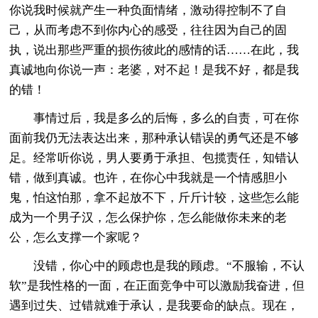
你说我时候就产生一种负面情绪，激动得控制不了自
己，从而考虑不到你内心的感受，往往因为自己的固
执，说出那些严重的损伤彼此的感情的话……在此，我
真诚地向你说一声：老婆，对不起！是我不好，都是我
的错！
事情过后，我是多么的后悔，多么的自责，可在你
面前我仍无法表达出来，那种承认错误的勇气还是不够
足。经常听你说，男人要勇于承担、包揽责任，知错认
错，做到真诚。也许，在你心中我就是一个情感胆小
鬼，怕这怕那，拿不起放不下，斤斤计较，这些怎么能
成为一个男子汉，怎么保护你，怎么能做你未来的老
公，怎么支撑一个家呢？
没错，你心中的顾虑也是我的顾虑。“不服输，不认
软”是我性格的一面，在正面竞争中可以激励我奋进，但
遇到过失、过错就难于承认，是我要命的缺点。现在，