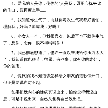
4。爱我的人是你，伤你的`人是我，愿用心抚平你
的伤口，愿再度牵手......
5。我知道你生气了，而且你每次生气我都好害怕，
理解我，好吗？原谅我，好吗？
6。小女人一个，但我很喜欢。以后再也不惹你生气
了，想你，念你，恨不得啃啃你！
7。我已彻底想通了，也许一直以来我给你压力太大
了，我知道你也很苦，很累。有些事，你有你的难处，
你的苦衷。
8。愧疚的我不知道该怎样给女朋友的道歉信开口，
但还是要说声对不起。
如果把我内心的愧疚真说出来，怕你觉得我没出
息，可是不说出来，自己又觉得自己没出息。