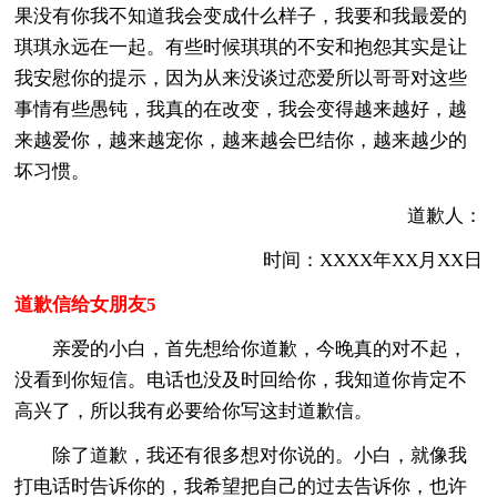
果没有你我不知道我会变成什么样子，我要和我最爱的
琪琪永远在一起。有些时候琪琪的不安和抱怨其实是让
我安慰你的提示，因为从来没谈过恋爱所以哥哥对这些
事情有些愚钝，我真的在改变，我会变得越来越好，越
来越爱你，越来越宠你，越来越会巴结你，越来越少的
坏习惯。
道歉人：
时间：XXXX年XX月XX日
道歉信给女朋友5
亲爱的小白，首先想给你道歉，今晚真的对不起，
没看到你短信。电话也没及时回给你，我知道你肯定不
高兴了，所以我有必要给你写这封道歉信。
除了道歉，我还有很多想对你说的。小白，就像我
打电话时告诉你的，我希望把自己的过去告诉你，也许