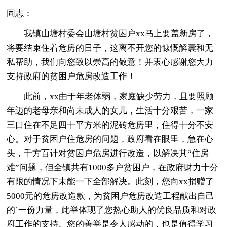
同志：
我镇山塘村委会山塘村贫困户xx马上要盖新房了，
将要结束住着危房的日子，这离不开您的慷慨解囊和无
私帮助，我们向您致以崇高的敬意！并衷心感谢您大力
支持政府的贫困户危房改造工作！
此前，xx由于年老体弱，家庭缺少劳力，且要照顾
年迈的老母亲和尚未成人的女儿，生活十分艰苦，一家
三口住在不足四十平方米的泥砖危房里，住得十分不安
心。对于贫困户住危房的问题，政府看在眼里，急在心
头，千方百计对贫困户危房进行改造，以解决其“住房
难”问题，但全镇共有1000多户贫困户，在政府财力十分
有限的情况下未能一下全部解决。此刻，您向xx捐赠了
5000元的危房改造款，为贫困户危房改造工程献出自己
的`一份力量，此举体现了您热心助人的优良品质和对政
府工作的支持。您的善举是令人感动的，也是值得学习