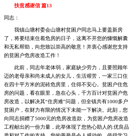
扶贫感谢信 篇13
同志：
我镇山塘村委会山塘村贫困户同志马上要盖新房
了，将要结束住着危房的日子，这离不开您的慷慨解囊
和无私帮助，向您致以崇高的敬意！并衷心感谢您支持
的贫困户危房改造工作！
此前，同志年老体弱，家庭缺少劳力，且要照顾年
迈的老母亲和尚未成人的女儿，生活艰苦，一家三口住
在四十平方米的泥砖危房里，住得不安心。贫困户住危
房的问题，看在眼里，急在心头，千方百计对贫困户危
房改造，以解决其“住房难”问题，但全镇共有1000多户
贫困户，在财力有限的情况下未能一下解决。此刻，您
向同志捐赠了5000元的危房改造款，为贫困户危房改造
工程献出的一份力量，此举体现了您热心助人的.优良品
质和对工作的支持。您的善举是令人感动的，值得学习