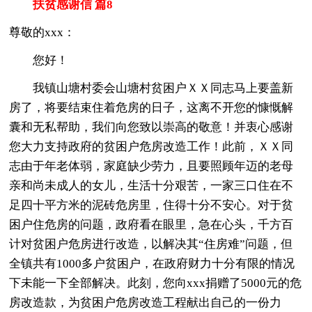
扶贫感谢信 篇8
尊敬的xxx：
您好！
我镇山塘村委会山塘村贫困户ＸＸ同志马上要盖新
房了，将要结束住着危房的日子，这离不开您的慷慨解
囊和无私帮助，我们向您致以崇高的敬意！并衷心感谢
您大力支持政府的贫困户危房改造工作！此前，ＸＸ同
志由于年老体弱，家庭缺少劳力，且要照顾年迈的老母
亲和尚未成人的女儿，生活十分艰苦，一家三口住在不
足四十平方米的泥砖危房里，住得十分不安心。对于贫
困户住危房的问题，政府看在眼里，急在心头，千方百
计对贫困户危房进行改造，以解决其“住房难”问题，但
全镇共有1000多户贫困户，在政府财力十分有限的情况
下未能一下全部解决。此刻，您向xxx捐赠了5000元的危
房改造款，为贫困户危房改造工程献出自己的一份力