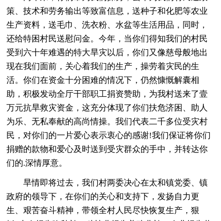
策、技术和劳务输出等致富信息，送种子和化肥等农业
生产资料，送毛巾、洗衣粉、水盆等生活用品，同时，
还给特困村民送慰问金。今年，当你们得知我们的村民
受到六十年难遇的特大旱灾以后，你们又像慈母般地出
现在我们面前，关心着我们的生产，操劳着灾民的生
活。你们在资金十分困难的情况下，仍然慷慨解囊相
助，积极发动全厅干部职工捐资赞助，为我村送来了壹
万元抗旱救灾资金，这充分体现了你们扶危济困、助人
为乐、无私奉献的高尚情操。我们代表二千多位受灾村
民，对你们的一片爱心表示衷心的感谢!我们保证将你们
捐赠的款物和爱心及时送到受灾群众的手中，并转达你
们的.深情厚意。
旱情即将过去，我们村两委决心在太和镇党委、镇
政府的领导下，在你们的关心和支持下，发扬自力更
生、艰苦奋斗精神，带领全村人民尽快恢复生产，狠