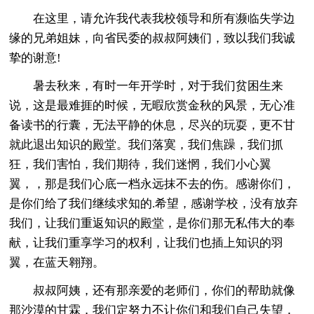
在这里，请允许我代表我校领导和所有濒临失学边
缘的兄弟姐妹，向省民委的叔叔阿姨们，致以我们我诚
挚的谢意!
暑去秋来，有时一年开学时，对于我们贫困生来
说，这是最难捱的时候，无暇欣赏金秋的风景，无心准
备读书的行囊，无法平静的休息，尽兴的玩耍，更不甘
就此退出知识的殿堂。我们落寞，我们焦躁，我们抓
狂，我们害怕，我们期待，我们迷惘，我们小心翼
翼，，那是我们心底一档永远抹不去的伤。感谢你们，
是你们给了我们继续求知的.希望，感谢学校，没有放弃
我们，让我们重返知识的殿堂，是你们那无私伟大的奉
献，让我们重享学习的权利，让我们也插上知识的羽
翼，在蓝天翱翔。
叔叔阿姨，还有那亲爱的老师们，你们的帮助就像
那沙漠的甘霖，我们定努力不让你们和我们自己失望，