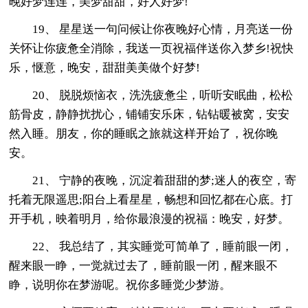
晚好梦连连，美梦甜甜，好人好梦!
19、 星星送一句问候让你夜晚好心情，月亮送一份
关怀让你疲惫全消除，我送一页祝福伴送你入梦乡!祝快
乐，惬意，晚安，甜甜美美做个好梦!
20、 脱脱烦恼衣，洗洗疲惫尘，听听安眠曲，松松
筋骨皮，静静扰扰心，铺铺安乐床，钻钻暖被窝，安安
然入睡。朋友，你的睡眠之旅就这样开始了，祝你晚
安。
21、 宁静的夜晚，沉淀着甜甜的梦;迷人的夜空，寄
托着无限遥思;阳台上看星星，畅想和回忆都在心底。打
开手机，映着明月，给你最浪漫的祝福：晚安，好梦。
22、 我总结了，其实睡觉可简单了，睡前眼一闭，
醒来眼一睁，一觉就过去了，睡前眼一闭，醒来眼不
睁，说明你在梦游呢。祝你多睡觉少梦游。