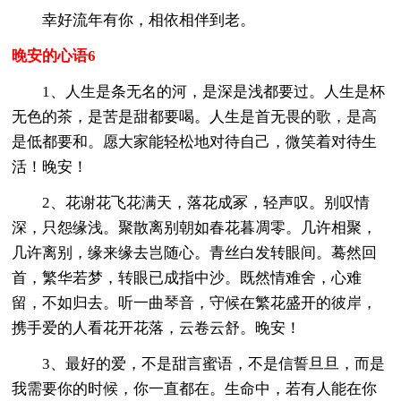
幸好流年有你，相依相伴到老。
晚安的心语6
1、人生是条无名的河，是深是浅都要过。人生是杯
无色的茶，是苦是甜都要喝。人生是首无畏的歌，是高
是低都要和。愿大家能轻松地对待自己，微笑着对待生
活！晚安！
2、花谢花飞花满天，落花成冢，轻声叹。别叹情
深，只怨缘浅。聚散离别朝如春花暮凋零。几许相聚，
几许离别，缘来缘去岂随心。青丝白发转眼间。蓦然回
首，繁华若梦，转眼已成指中沙。既然情难舍，心难
留，不如归去。听一曲琴音，守候在繁花盛开的彼岸，
携手爱的人看花开花落，云卷云舒。晚安！
3、最好的爱，不是甜言蜜语，不是信誓旦旦，而是
我需要你的时候，你一直都在。生命中，若有人能在你