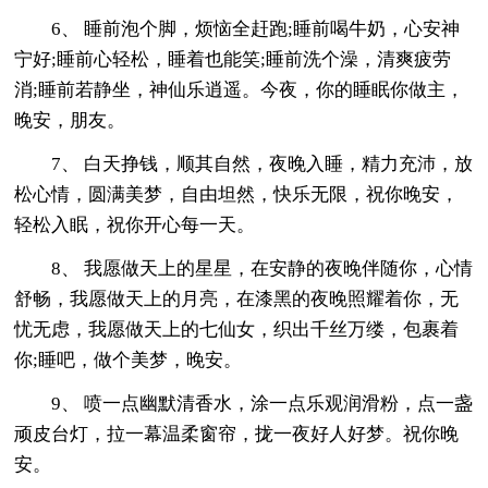
6、 睡前泡个脚，烦恼全赶跑;睡前喝牛奶，心安神
宁好;睡前心轻松，睡着也能笑;睡前洗个澡，清爽疲劳
消;睡前若静坐，神仙乐逍遥。今夜，你的睡眠你做主，
晚安，朋友。
7、 白天挣钱，顺其自然，夜晚入睡，精力充沛，放
松心情，圆满美梦，自由坦然，快乐无限，祝你晚安，
轻松入眠，祝你开心每一天。
8、 我愿做天上的星星，在安静的夜晚伴随你，心情
舒畅，我愿做天上的月亮，在漆黑的夜晚照耀着你，无
忧无虑，我愿做天上的七仙女，织出千丝万缕，包裹着
你;睡吧，做个美梦，晚安。
9、 喷一点幽默清香水，涂一点乐观润滑粉，点一盏
顽皮台灯，拉一幕温柔窗帘，拢一夜好人好梦。祝你晚
安。