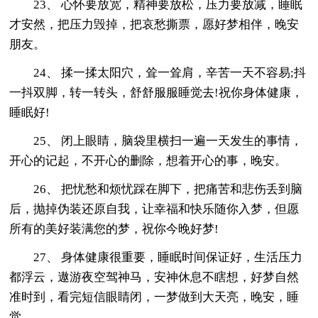
23、 心怀要放宽，精神要放松，压力要放减，睡眠
才安然，把压力毁掉，把哀愁撕票，愿好梦相伴，晚安
朋友。
24、 揉一揉太阳穴，耸一耸肩，辛苦一天不容易;抖
一抖双脚，转一转头，舒舒服服睡觉去!祝你身体健康，
睡眠好!
25、 闭上眼睛，脑袋里横扫一遍一天发生的事情，
开心的记起，不开心的删除，想着开心的事，晚安。
26、 把忧愁和烦忧踩在脚下，把痛苦和悲伤丢到脑
后，抛掉伪装还原自我，让幸福和快乐随你入梦，但愿
所有的美好装满您的梦，祝你今晚好梦!
27、 身体健康很重要，睡眠时间保证好，生活压力
都浮云，遨游夜空驾神马，安神休息不瞎想，好梦自然
准时到，看完短信眼睛闭，一梦做到大天亮，晚安，睡
觉。