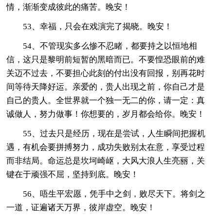
情，渐渐变成彼此的痛苦。晚安！
53、幸福，只会在戏演完了揭晓。晚安！
54、不管现实多么惨不忍睹，都要持之以恒地相
信，这只是黎明前短暂的黑暗而已。不要惶恐眼前的难
关迈不过去，不要担心此刻的付出没有回报，别再花时
间等待天降好运。亲爱的，贵人出现之前，你自己才是
自己的贵人。全世界就一个独一无二的你，请一定：真
诚做人，努力做事！你想要的，岁月都会给你。晚安！
55、过去只是经历，现在是尝试，人生瞬间把握机
遇，有机会要拼搏努力，成功失败别太在意，享受过程
而非结局。命运总是坎坷崎岖，大风大浪人生亮丽，关
键在于顽强不屈，坚持到底。晚安！
56、唔生平宏愿，凭手中之剑，败尽天下。将剑之
一道，证遍诸天万界，彼岸虚空。晚安！