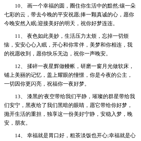
10、 画一个幸福的圆，圈住你生活中的黯然;镶一朵
七彩的云，带去今晚的平安祝愿;捧一颗真诚的心，愿你
今晚安然入眠;迎接美好的明天，祝你好梦连连。
11、 夜色如此美妙，生活压力太烦，忘掉一切烦
恼，安安心心入眠，开心和你常伴，美梦和你相连，我
的祝愿收到，愿你快乐无边，祝你一声晚安。
12、 揉碎一夜星辉做幔帐，研磨一窗月光做软床，
铺上美丽的记忆，盖上耀眼的憧憬，你是今夜的公主，
一切因你更闪亮，祝福你一夜好梦。
13、 漆黑的'夜空带给我们平静，璀璨的群星带给我
们安宁，黑夜给了我们黑暗的眼睛，愿它带给你好梦，
抛开生活的重担，独享这一份美好宁静，安稳入梦，晚
安，朋友。
14、 幸福就是胃口好，粗茶淡饭也开心;幸福就是心