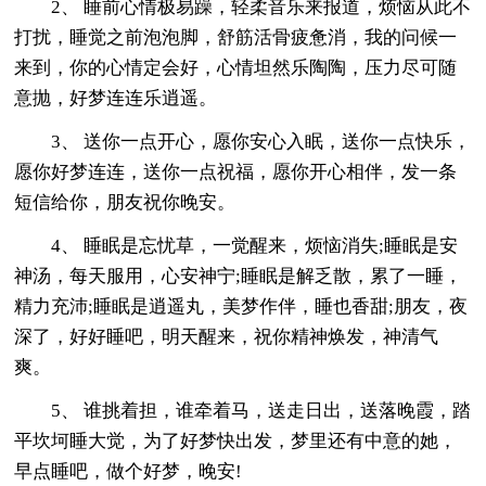
2、 睡前心情极易躁，轻柔音乐来报道，烦恼从此不
打扰，睡觉之前泡泡脚，舒筋活骨疲惫消，我的问候一
来到，你的心情定会好，心情坦然乐陶陶，压力尽可随
意抛，好梦连连乐逍遥。
3、 送你一点开心，愿你安心入眠，送你一点快乐，
愿你好梦连连，送你一点祝福，愿你开心相伴，发一条
短信给你，朋友祝你晚安。
4、 睡眠是忘忧草，一觉醒来，烦恼消失;睡眠是安
神汤，每天服用，心安神宁;睡眠是解乏散，累了一睡，
精力充沛;睡眠是逍遥丸，美梦作伴，睡也香甜;朋友，夜
深了，好好睡吧，明天醒来，祝你精神焕发，神清气
爽。
5、 谁挑着担，谁牵着马，送走日出，送落晚霞，踏
平坎坷睡大觉，为了好梦快出发，梦里还有中意的她，
早点睡吧，做个好梦，晚安!