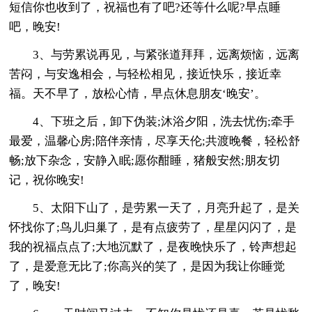
短信你也收到了，祝福也有了吧?还等什么呢?早点睡
吧，晚安!
3、与劳累说再见，与紧张道拜拜，远离烦恼，远离
苦闷，与安逸相会，与轻松相见，接近快乐，接近幸
福。天不早了，放松心情，早点休息朋友‘晚安’。
4、下班之后，卸下伪装;沐浴夕阳，洗去忧伤;牵手
最爱，温馨心房;陪伴亲情，尽享天伦;共渡晚餐，轻松舒
畅;放下杂念，安静入眠;愿你酣睡，猪般安然;朋友切
记，祝你晚安!
5、太阳下山了，是劳累一天了，月亮升起了，是关
怀找你了;鸟儿归巢了，是有点疲劳了，星星闪闪了，是
我的祝福点点了;大地沉默了，是夜晚快乐了，铃声想起
了，是爱意无比了;你高兴的笑了，是因为我让你睡觉
了，晚安!