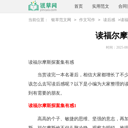
首页
实用范文
合同
>
>
>
当前位置：
银草范文网
作文写作
读后感
读
读福尔摩
时间：2025-08-2
读福尔摩斯探案集有感
当赏读完一本名著后，相信大家都增长了不少
该怎么去写读后感呢？以下是小编为大家整理的
到有需要的朋友。
读福尔摩斯探案集有感1
高高的个子、敏捷的思维、坚强的意志，再加
斯。福尔摩斯他不但头脑冷静、观察力明锐，推