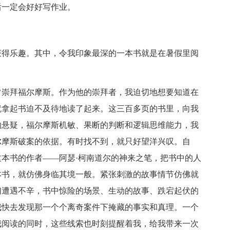
一定会好好写作业。
得乐趣。其中，令我印象最深的一本书就是在暑假里阅
崇拜福尔摩斯。作为他的崇拜者，我迫切地想要知道在
就拿起书迫不及待地读了起来。这三百多页的书里，向我
的悬疑，福尔摩斯机敏、果断的判断和逻辑思维能力，我
尔摩斯破案的依据。有时找不到，就只好望洋兴叹。自
本书的作者——阿瑟·柯南道尔的神来之笔，把书中的人
本书，就仿佛身临其境一般。紧张刺激的故事情节仿佛就
们遭遇不辛，书中惊险的场景、生动的故事、跌宕起伏的
我快去发现那一个个离奇案件下掩藏的事实和真理。一个
我阅读的同时，这些线索也时刻提醒着我，给我带来一次