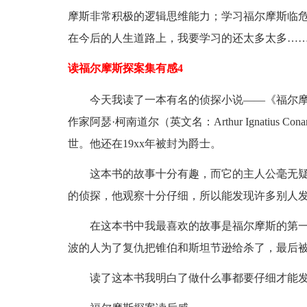
摩斯非常积极的逻辑思维能力；学习福尔摩斯临
在今后的人生道路上，我要学习的还太多太多…
读福尔摩斯探案集有感4
今天我读了一本有名的侦探小说——《福尔摩
作家阿瑟·柯南道尔（英文名：Arthur Ignatius Co
世。他还在19xx年被封为爵士。
这本书的故事十分有趣，而它的主人公毫无疑
的侦探，他观察十分仔细，所以能发现许多别人
在这本书中我最喜欢的故事是福尔摩斯的第一
波的人为了复仇把锥伯和斯坦节逊给杀了，最后
读了这本书我明白了做什么事都要仔细才能发