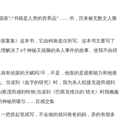
泉”;“书籍是人类的营养品” ……书，历来被无数文人雅
探案集》这本书，它由柯南道尔所写。这本书主要写了
理解决了4个神秘又搞脑的杀人事件的故事。使我不由得
有侦探的天赋吗?不，不是，他靠的是观察能力和他善
浅。当读到《血字的研究》时，我为杀人犯捷克逊而感到
为斯茂而感到怜悯;当读到《巴斯克维尔的`猎犬》时我佩服
的神秘所吸引……百感交集
一把抓起笔就写，不会做的就问爸爸妈妈，弄的有很多