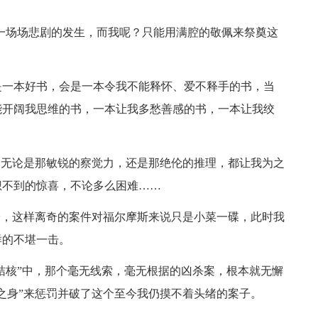
场场悲剧的发生，而我呢？只能用满腔的敬佩来祭奠这
一本好书，会是一本令我不能释怀、爱不释手的书，当
能开阔我思维的书，一本让我多愁善感的书，一本让我绞
无论是那敏锐的察觉力，还是那绝伦的推理，都让我为之
想不到的惊喜，不论多么困难……
，这样离奇的案件对福尔摩斯来说只是小菜一碟，此时我
样的不堪一击。
桔核”中，那个毫无线索，毫无根据的凶杀案，根本就无懈
之身”来惩罚并破了这个至今我仍摸不着头绪的案子。