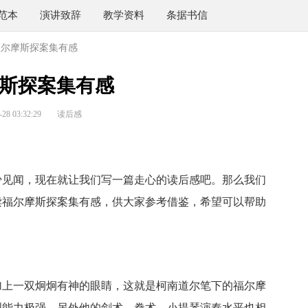
范本
演讲致辞
教学资料
条据书信
福尔摩斯探案集有感
斯探案集有感
8 03:32:29
读后感
见闻，现在就让我们写一篇走心的读后感吧。那么我们
读福尔摩斯探案集有感，供大家参考借鉴，希望可以帮助
上一双炯炯有神的眼睛，这就是柯南道尔笔下的福尔摩
理能力极强，另外他的剑术、拳术、小提琴演奏水平也相